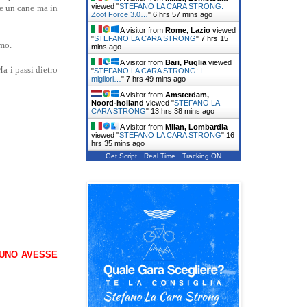
viewed "
STEFANO LA CARA STRONG:
me un cane ma in
Zoot Force 3.0…
"
6 hrs 57 mins ago
A visitor from
Rome, Lazio
viewed
"
STEFANO LA CARA STRONG
"
7 hrs 15
tmo.
mins ago
A visitor from
Bari, Puglia
viewed
a i passi dietro
"
STEFANO LA CARA STRONG: I
migliori…
"
7 hrs 49 mins ago
A visitor from
Amsterdam,
Noord-holland
viewed "
STEFANO LA
CARA STRONG
"
13 hrs 38 mins ago
A visitor from
Milan, Lombardia
viewed "
STEFANO LA CARA STRONG
"
16
hrs 35 mins ago
Get Script
Real Time
Tracking ON
CUNO AVESSE