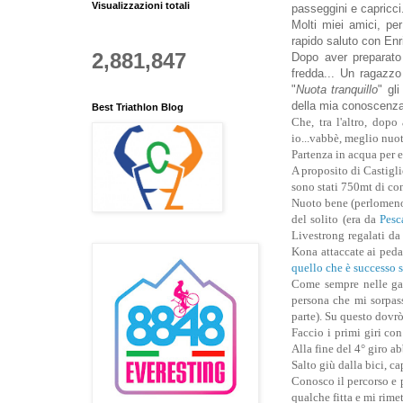
Visualizzazioni totali
passeggini e capricci
Molti miei amici, pe
rapido saluto con En
2,881,847
Dopo aver preparato
fredda... Un ragazzo
"
Nuota tranquillo
" gl
della mia conoscenza
Best Triathlon Blog
Che, tra l'altro, dopo
io...vabbè, meglio nuo
Partenza in acqua per e
A proposito di Castiglio
sono stati 750mt di con
Nuoto bene (perlomeno 
del solito (era da
Pesc
Livestrong regalati da
Kona attaccate ai peda
quello che è successo s
Come sempre nelle gar
persona che mi sorpass
parte). Su questo dovrò
Faccio i primi giri co
Alla fine del 4° giro 
Salto giù dalla bici, c
Conosco il percorso e p
qualche fitta e mi rim