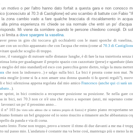
.
r un motivo o per l'altro hanno dato forfait a questa gara e non conosco m
rico (conosciuto al 70.3 di Castiglione) ed uno scambio di battute con Fabio
 la zona cambio vado a fare qualche bracciata di riscaldamento in acqu
 alla prima esperienza mi chiede se sia normale che entri un po' d'acqua 
i rispondo. Mi viene da sorridere quando le persone chiedono consigli. Di so
 si limita a
dove spargere la vaselina
.
 aver preso in giro chi toccava gli occhialetti con le mani sporche di vaselina,
tare con un occhio appannato che con l'acqua che entra (come al
70.3 di Castiglion
vitare qualche scoglio di troppo.
ne, il vanatggio di nutoare sulle distanze lunghe, è di fare la tua traiettoria senza i
tinua lotta per guadagnare il proprio spazio con cazzottate (prese) e sgambate (date
meglio del mio standard) ed esco con parecchia gente dietro, tolgo la muta mette
ara
che non la indossavo...) e salgo sulla bici. La bici è pronta come non mai. N
 mia moglie (come si fa a non amare una donna quando ti fa questi regali?), nuov
li e bici silenziosa appena regolata dal mio amico
Francesco
(
anche qui ci sarà un 
abato...
).
e sprint, in bici comincio a recuperare posizione su posizione. Se nella gare co
a in bici, nei 70.3 non ce n'è una che riesco a superare (anzi, mi superano come
 lavorarci un po' il prossimo anno...
n il n° 103
e piano piano recuperiamo se
[ho visto solo adesso che si trattava proprio di Enrico]
abbiamo formato un bel gruppone ed io sono risucito a rimanere anche abbastanza co
appello da panda e via di corsa.
arto lento. Forse non troppo, provo a tenere il ritmo di due davanti a me ma è trop
etto sul passo mio. L'andatura è costante ma va bene così, mantengo più o meno la m