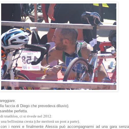
areggiare.
alla faccia di Diego che prevedeva diluvio).
 sarebbe perfetta.
di triathlon, ci si rivede nel 2012.
 una bellissima cresta (che meriterà un post a parte).
con i nonni e finalmente Alessia può accompagnarmi ad una gara senza 