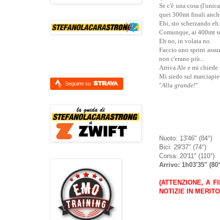
Se c'è una cosa (l'unic
quei 300mt finali anche
Ehi, sto scherzando eh.
Comunque, ai 400mt sup
Eh no, in volata no.
Faccio uno sprint assu
non c'erano più...
Arriva Ale e mi chiede
Mi siedo sul marciapie
Seguimi su
"
Alla grande
!"
Nuoto: 13'46" (84°)
Bici: 29'37" (74°)
Corsa: 20'11" (110°)
Arrivo: 1h03'35" (80
(ATTENZIONE, A F
NOTIZIE IN MERIT