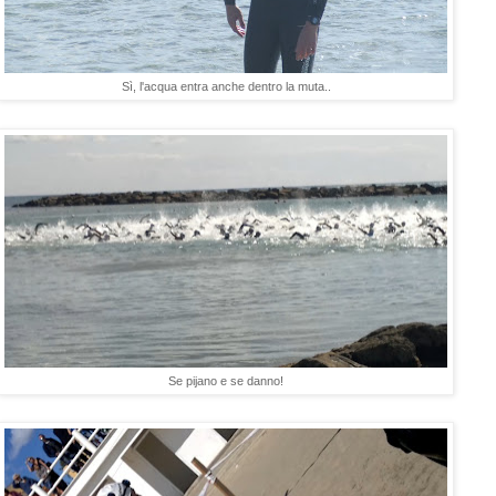
Sì, l'acqua entra anche dentro la muta..
Se pijano e se danno!