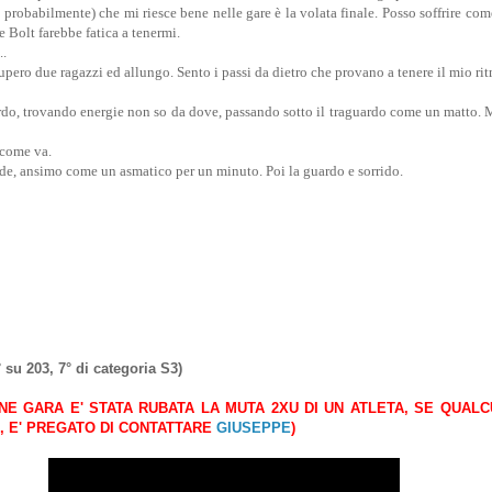
a probabilmente) che mi riesce bene nelle gare è la volata finale. Posso soffrire co
 Bolt farebbe fatica a tenermi.
..
ero due ragazzi ed allungo. Sento i passi da dietro che provano a tenere il mio ri
rdo, trovando energie non so da dove, passando sotto il traguardo come un matto. M
 come va.
de, ansimo come un asmatico per un minuto. Poi la guardo e sorrido.
° su 203, 7° di categoria S3)
INE GARA E' STATA RUBATA LA MUTA 2XU DI UN ATLETA, SE QUAL
O, E' PREGATO DI CONTATTARE
GIUSEPPE
)