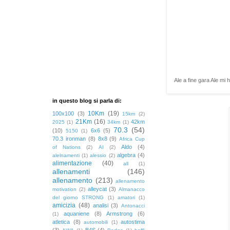
Ale a fine gara Ale mi 
in questo blog si parla di:
10Km
(19)
100x100
(3)
15km
(2)
21Km
(16)
42km
2025
(1)
34km
(1)
70.3
(54)
(10)
6x6
(5)
5150
(1)
70.3 ironman
(8)
8x8
(9)
Africa Cup
Aldo
(4)
of Nations
(2)
AI
(2)
algebra
(4)
alelnamenti
(1)
alessio
(2)
alimentazione
(40)
all
(1)
allenamenti
(146)
allenamento
(213)
allenamento
alleycat
(3)
motivation
(2)
Almanacco
del giorno STRONG
(1)
amatori
(1)
amicizia
(48)
analisi
(3)
Antonacci
aquaniene
(8)
Armstrong
(6)
(1)
atletica
(8)
autostima
automobili
(1)
(3)
B4S
(4)