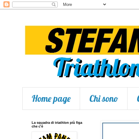
Home page
Chi sono
La squadra di triathlon più figa
che c'è