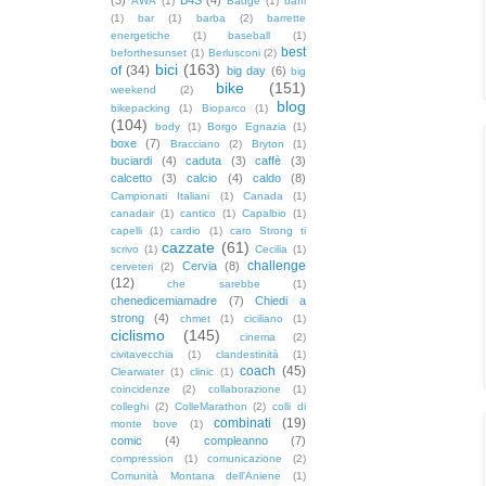
AWA
(1)
Badge
(1)
baffi
(1)
bar
(1)
barba
(2)
barrette
energetiche
(1)
baseball
(1)
best
beforthesunset
(1)
Berlusconi
(2)
bici
(163)
of
(34)
big day
(6)
big
bike
(151)
weekend
(2)
blog
bikepacking
(1)
Bioparco
(1)
(104)
body
(1)
Borgo Egnazia
(1)
boxe
(7)
Bracciano
(2)
Bryton
(1)
buciardi
(4)
caduta
(3)
caffè
(3)
calcetto
(3)
calcio
(4)
caldo
(8)
Campionati Italiani
(1)
Canada
(1)
canadair
(1)
cantico
(1)
Capalbio
(1)
capelli
(1)
cardio
(1)
caro Strong ti
cazzate
(61)
scrivo
(1)
Cecilia
(1)
challenge
Cervia
(8)
cerveteri
(2)
(12)
che sarebbe
(1)
chenedicemiamadre
(7)
Chiedi a
strong
(4)
chmet
(1)
ciciliano
(1)
ciclismo
(145)
cinema
(2)
civitavecchia
(1)
clandestinità
(1)
coach
(45)
Clearwater
(1)
clinic
(1)
coincidenze
(2)
collaborazione
(1)
colleghi
(2)
ColleMarathon
(2)
colli di
combinati
(19)
monte bove
(1)
comic
(4)
compleanno
(7)
compression
(1)
comunicazione
(2)
Comunità Montana dell'Aniene
(1)