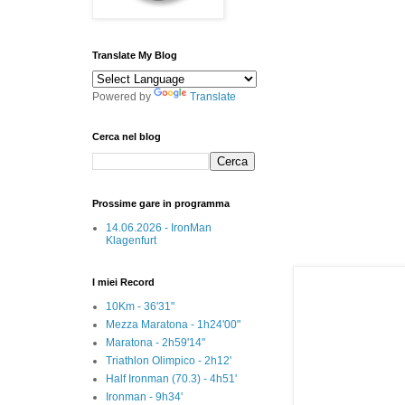
Translate My Blog
Powered by
Translate
Cerca nel blog
Prossime gare in programma
14.06.2026 - IronMan
Klagenfurt
I miei Record
10Km - 36'31"
Mezza Maratona - 1h24'00"
Maratona - 2h59'14"
Triathlon Olimpico - 2h12'
Half Ironman (70.3) - 4h51'
Ironman - 9h34'