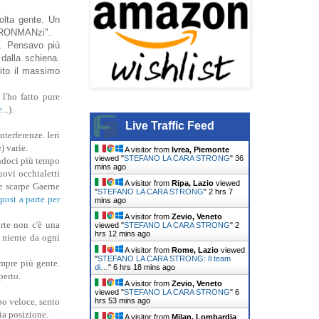
olta gente. Un
 "IRONMANzi".
a. Pensavo più
dalla schiena.
lito il massimo
 l'ho fatto pure
e
...).
Live Traffic Feed
nterferenze. Ieri
) varie.
A visitor from
Ivrea, Piemonte
viewed "
STEFANO LA CARA STRONG
"
37
ndoci più tempo
mins ago
uovi occhialetti
A visitor from
Ripa, Lazio
viewed
e scarpe Gaerne
"
STEFANO LA CARA STRONG
"
2 hrs 7
post a parte per
mins ago
A visitor from
Zevio, Veneto
rte non c'è una
viewed "
STEFANO LA CARA STRONG
"
2
hrs 12 mins ago
 niente da ogni
A visitor from
Rome, Lazio
viewed
"
STEFANO LA CARA STRONG: Il team
mpre più gente.
di…
"
6 hrs 18 mins ago
perto.
A visitor from
Zevio, Veneto
viewed "
STEFANO LA CARA STRONG
"
6
hrs 53 mins ago
po veloce, sento
ia posizione.
A visitor from
Milan, Lombardia