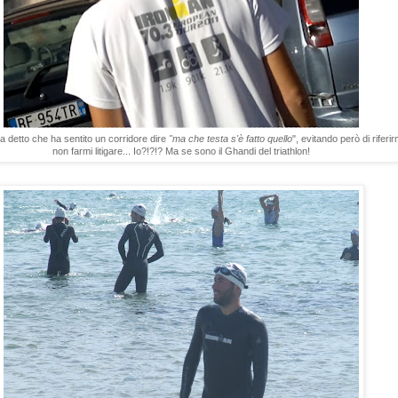
ha detto che ha sentito un corridore dire
"ma che testa s'è fatto quello
", evitando però di riferi
non farmi litigare... Io?!?!? Ma se sono il Ghandi del triathlon!