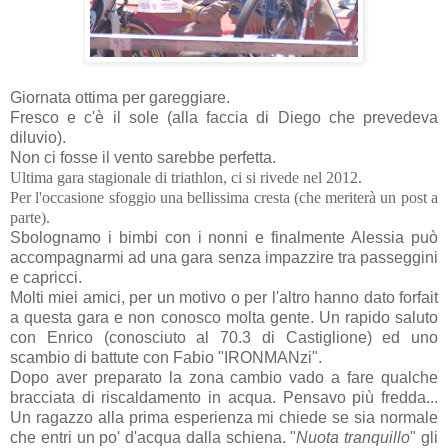
Giornata ottima per gareggiare.
Fresco e c'è il sole (alla faccia di Diego che prevedeva
diluvio).
Non ci fosse il vento sarebbe perfetta.
Ultima gara stagionale di triathlon, ci si rivede nel 2012.
Per l'occasione sfoggio una bellissima cresta (che meriterà un post a
parte).
Sbolognamo i bimbi con i nonni e finalmente Alessia può
accompagnarmi ad una gara senza impazzire tra passeggini
e capricci.
Molti miei amici, per un motivo o per l'altro hanno dato forfait
a questa gara e non conosco molta gente. Un rapido saluto
con Enrico (conosciuto al 70.3 di Castiglione) ed uno
scambio di battute con Fabio "IRONMANzi".
Dopo aver preparato la zona cambio vado a fare qualche
bracciata di riscaldamento in acqua. Pensavo più fredda...
Un ragazzo alla prima esperienza mi chiede se sia normale
che entri un po' d'acqua dalla schiena. "
Nuota tranquillo
" gli