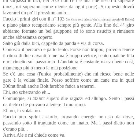
mi sorpassa in bici, nei 70.3 non ce n'è una che riesco a superare
(anzi, mi superano come niente da ogni parte). Su questo dovrò
lavorarci un po' il prossimo anno...
Faccio i primi giri con il n° 103
[ho visto solo adesso che si trattava proprio di Enrico]
e piano piano recuperiamo sempre più gente. Alla fine del 4° giro
abbiamo formato un bel gruppone ed io sono risucito a rimanere
anche abbastanza coperto.
Salto giù dalla bici, cappello da panda e via di corsa.
Conosco il percorso e parto lento. Forse non troppo, provo a tenere
il ritmo di due davanti a me ma è troppo veloce, sento qualche fitta
e mi rimetto sul passo mio. L'andatura è costante ma va bene così,
mantengo più o meno la mia posizione.
Se c'è una cosa (l'unica probabilmente) che mi riesce bene nelle
gare è la volata finale. Posso soffrire come un cane ma in quei
300mt finali anche Bolt farebbe fatica a tenermi.
Ehi, sto scherzando eh...
Comunque, ai 400mt supero due ragazzi ed allungo. Sento i passi
da dietro che provano a tenere il mio ritmo.
Eh no, in volata no.
Faccio uno sprint assurdo, trovando energie non so da dove,
passando sotto il traguardo come un matto. Ma i passi dietro non
c'erano più...
Arriva Ale e mi chiede come va.