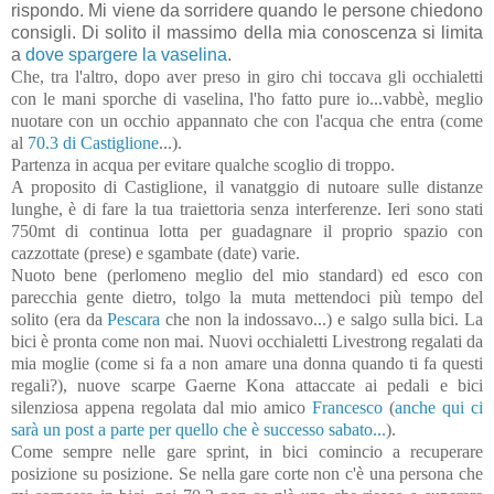
rispondo. Mi viene da sorridere quando le persone chiedono
consigli. Di solito il massimo della mia conoscenza si limita
a
dove spargere la vaselina
.
Che, tra l'altro, dopo aver preso in giro chi toccava gli occhialetti
con le mani sporche di vaselina, l'ho fatto pure io...vabbè, meglio
nuotare con un occhio appannato che con l'acqua che entra (come
al
70.3 di Castiglione
...).
Partenza in acqua per evitare qualche scoglio di troppo.
A proposito di Castiglione, il vanatggio di nutoare sulle distanze
lunghe, è di fare la tua traiettoria senza interferenze. Ieri sono stati
750mt di continua lotta per guadagnare il proprio spazio con
cazzottate (prese) e sgambate (date) varie.
Nuoto bene (perlomeno meglio del mio standard) ed esco con
parecchia gente dietro, tolgo la muta mettendoci più tempo del
solito (era da
Pescara
che non la indossavo...) e salgo sulla bici. La
bici è pronta come non mai. Nuovi occhialetti Livestrong regalati da
mia moglie (come si fa a non amare una donna quando ti fa questi
regali?), nuove scarpe Gaerne Kona attaccate ai pedali e bici
silenziosa appena regolata dal mio amico
Francesco
(
anche qui ci
sarà un post a parte per quello che è successo sabato...
).
Come sempre nelle gare sprint, in bici comincio a recuperare
posizione su posizione. Se nella gare corte non c'è una persona che