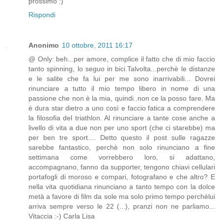
prossimo :)
Rispondi
Anonimo
10 ottobre, 2011 16:17
@ Only: beh...per amore, complice il fatto che di mio faccio
tanto spinning, lo seguo in bici.Talvolta...perchè le distanze
e le salite che fa lui per me sono inarrivabili... Dovrei
rinunciare a tutto il mio tempo libero in nome di una
passione che non è la mia, quindi..non ce la posso fare. Ma
è dura star dietro a uno così e faccio fatica a comprendere
la filosofia del triathlon. Al rinunciare a tante cose anche a
livello di vita a due non per uno sport (che ci starebbe) ma
per ben tre sport.... Detto questo il post sulle ragazze
sarebbe fantastico, perchè non solo rinunciano a fine
settimana come vorrebbero loro, si adattano,
accompagnano, fanno da supporter, tengono chiavi cellulari
portafogli di moroso e compari, fotografano e che altro? E
nella vita quotidiana rinunciano a tanto tempo con la dolce
metà a favore di film da sole ma solo primo tempo perchèlui
arriva sempre verso le 22 (...), pranzi non ne parliamo...
Vitaccia :-) Carla Lisa