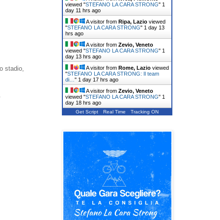
viewed "
STEFANO LA CARA STRONG
"
1
day 11 hrs ago
A visitor from
Ripa, Lazio
viewed
"
STEFANO LA CARA STRONG
"
1 day 13
hrs ago
A visitor from
Zevio, Veneto
viewed "
STEFANO LA CARA STRONG
"
1
day 13 hrs ago
A visitor from
Rome, Lazio
viewed
o stadio,
"
STEFANO LA CARA STRONG: Il team
di…
"
1 day 17 hrs ago
A visitor from
Zevio, Veneto
.
viewed "
STEFANO LA CARA STRONG
"
1
day 18 hrs ago
Get Script
Real Time
Tracking ON