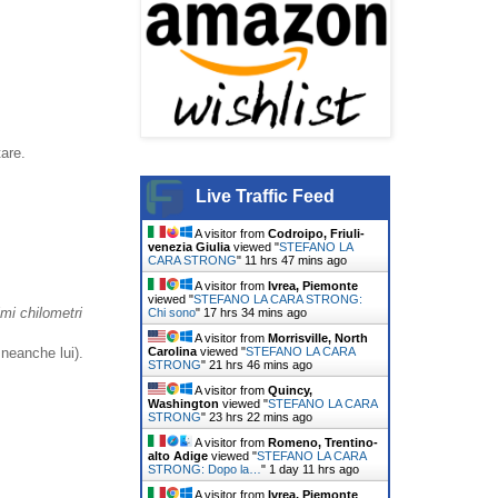
tare.
Live Traffic Feed
A visitor from
Codroipo, Friuli-
venezia Giulia
viewed "
STEFANO LA
CARA STRONG
"
11 hrs 47 mins ago
A visitor from
Ivrea, Piemonte
viewed "
STEFANO LA CARA STRONG:
imi chilometri
Chi sono
"
17 hrs 34 mins ago
A visitor from
Morrisville, North
Carolina
viewed "
STEFANO LA CARA
 neanche lui).
STRONG
"
21 hrs 46 mins ago
A visitor from
Quincy,
Washington
viewed "
STEFANO LA CARA
STRONG
"
23 hrs 22 mins ago
A visitor from
Romeno, Trentino-
alto Adige
viewed "
STEFANO LA CARA
STRONG: Dopo la…
"
1 day 11 hrs ago
A visitor from
Ivrea, Piemonte