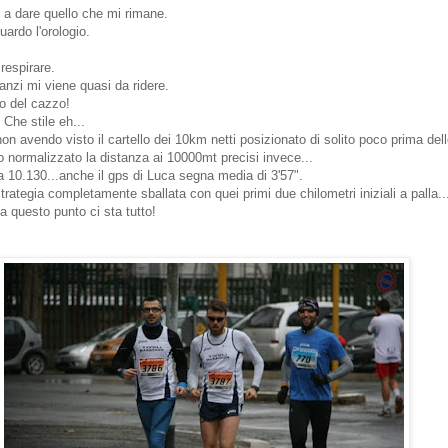
o a dare quello che mi rimane.
uardo l'orologio.
respirare.
nzi mi viene quasi da ridere.
o del cazzo!
 Che stile eh...
on avendo visto il cartello dei 10km netti posizionato di solito poco prima dell
 normalizzato la distanza ai 10000mt precisi invece...
ta 10.130...anche il gps di Luca segna media di 3'57".
rategia completamente sballata con quei primi due chilometri iniziali a palla..
 a questo punto ci sta tutto!