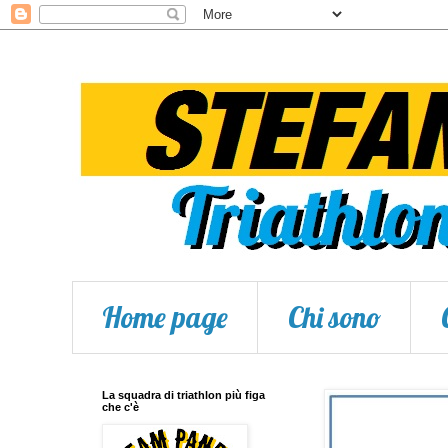
Home page
Chi sono
La squadra di triathlon più figa
che c'è