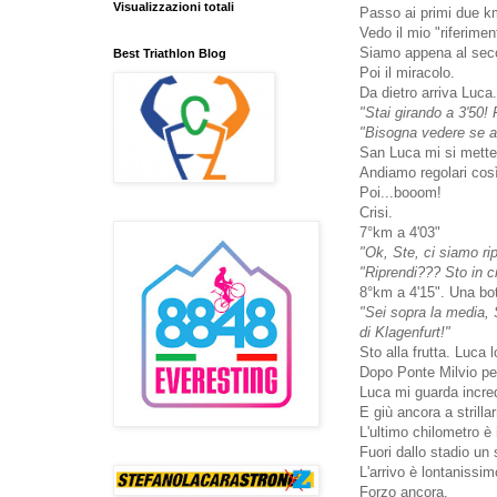
Visualizzazioni totali
Passo ai primi due km
Vedo il mio "riferime
Siamo appena al sec
Best Triathlon Blog
Poi il miracolo.
Da dietro arriva Luca.
"Stai girando a 3'50!
"Bisogna vedere se ar
San Luca mi si mette 
Andiamo regolari così
Poi...booom!
Crisi.
7°km a 4'03"
"Ok, Ste, ci siamo rip
"Riprendi??? Sto in cr
8°km a 4'15". Una bot
"Sei sopra la media, S
di Klagenfurt!"
Sto alla frutta. Luca
Dopo Ponte Milvio per
Luca mi guarda incr
E giù ancora a strillar
L'ultimo chilometro è
Fuori dallo stadio un 
L'arrivo è lontanissim
Forzo ancora.