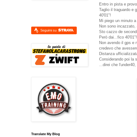
Entro in pista e prov
Taglio il traguardo e g
40'01"!
Mi piego un minuto a 
Non sono incazzato, a
Seguimi su
Sto cazzo de second
Però dai...fico 40'01"!
Non avendo il gps e n
credevo che avessero
Distanza ufficializza
Considerando poi la st
...direi che l'under40,
Translate My Blog