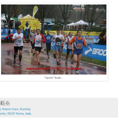
"Sprint" finale...
l
,
Report Gara
,
Running
rtivi, 00197 Roma, Italia