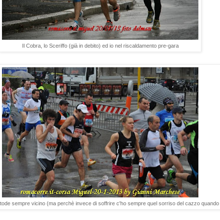
Il Cobra, lo Sceriffo (già in debito) ed io nel riscaldamento pre-gara
tode sempre vicino (ma perchè invece di soffrire c'ho sempre quel sorriso del cazzo quando