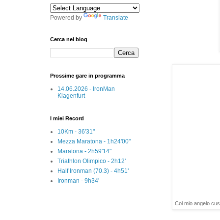
Powered by
Translate
Cerca nel blog
Prossime gare in programma
14.06.2026 - IronMan
Klagenfurt
I miei Record
10Km - 36'31"
Mezza Maratona - 1h24'00"
Maratona - 2h59'14"
Triathlon Olimpico - 2h12'
Half Ironman (70.3) - 4h51'
Ironman - 9h34'
Col mio angelo cus