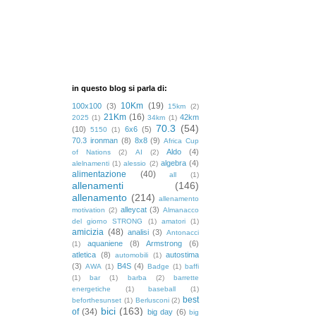
in questo blog si parla di:
10Km
(19)
100x100
(3)
15km
(2)
21Km
(16)
42km
2025
(1)
34km
(1)
70.3
(54)
(10)
6x6
(5)
5150
(1)
70.3 ironman
(8)
8x8
(9)
Africa Cup
Aldo
(4)
of Nations
(2)
AI
(2)
algebra
(4)
alelnamenti
(1)
alessio
(2)
alimentazione
(40)
all
(1)
allenamenti
(146)
allenamento
(214)
allenamento
alleycat
(3)
motivation
(2)
Almanacco
del giorno STRONG
(1)
amatori
(1)
amicizia
(48)
analisi
(3)
Antonacci
aquaniene
(8)
Armstrong
(6)
(1)
atletica
(8)
autostima
automobili
(1)
(3)
B4S
(4)
AWA
(1)
Badge
(1)
baffi
(1)
bar
(1)
barba
(2)
barrette
energetiche
(1)
baseball
(1)
best
beforthesunset
(1)
Berlusconi
(2)
bici
(163)
of
(34)
big day
(6)
big