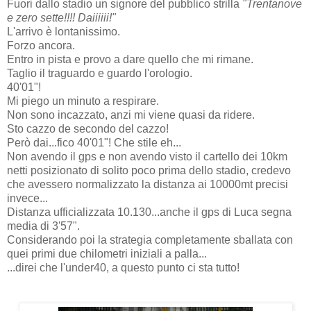
Fuori dallo stadio un signore del pubblico strilla
"Trentanove
e zero sette!!!! Daiiiiii!"
L'arrivo è lontanissimo.
Forzo ancora.
Entro in pista e provo a dare quello che mi rimane.
Taglio il traguardo e guardo l'orologio.
40'01"!
Mi piego un minuto a respirare.
Non sono incazzato, anzi mi viene quasi da ridere.
Sto cazzo de secondo del cazzo!
Però dai...fico 40'01"! Che stile eh...
Non avendo il gps e non avendo visto il cartello dei 10km
netti posizionato di solito poco prima dello stadio, credevo
che avessero normalizzato la distanza ai 10000mt precisi
invece...
Distanza ufficializzata 10.130...anche il gps di Luca segna
media di 3'57".
Considerando poi la strategia completamente sballata con
quei primi due chilometri iniziali a palla...
...direi che l'under40, a questo punto ci sta tutto!