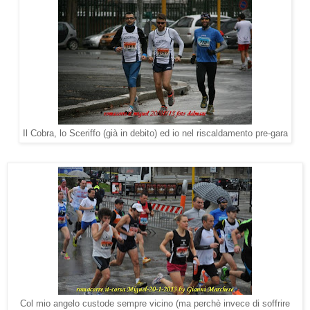
Il Cobra, lo Sceriffo (già in debito) ed io nel riscaldamento pre-gara
Col mio angelo custode sempre vicino (ma perchè invece di soffrire