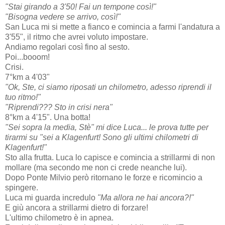
"Stai girando a 3'50! Fai un tempone così!"
"Bisogna vedere se arrivo, così!"
San Luca mi si mette a fianco e comincia a farmi l'andatura a
3'55", il ritmo che avrei voluto impostare.
Andiamo regolari così fino al sesto.
Poi...booom!
Crisi.
7°km a 4'03"
"Ok, Ste, ci siamo riposati un chilometro, adesso riprendi il
tuo ritmo!"
"Riprendi??? Sto in crisi nera"
8°km a 4'15". Una botta!
"Sei sopra la media, Stè" mi dice Luca... le prova tutte per
tirarmi su "sei a Klagenfurt! Sono gli ultimi chilometri di
Klagenfurt!"
Sto alla frutta. Luca lo capisce e comincia a strillarmi di non
mollare (ma secondo me non ci crede neanche lui).
Dopo Ponte Milvio però ritornano le forze e ricomincio a
spingere.
Luca mi guarda incredulo
"Ma allora ne hai ancora?!"
E giù ancora a strillarmi dietro di forzare!
L'ultimo chilometro è in apnea.