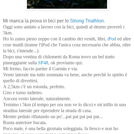
Mi manca la prova in bici per lo
Strong Triathlon
.
Oggi sono andato a lavoro con la bici, quindi al ritorno proverò i
5km.
Ho lo zaino pieno zeppo con il cambio dei vestiti, libri,
iPod
ed altre
cose inutili (tranne l'iPod che l'unica cosa necessaria che abbia, oltre
la bici, s'intende...).
Dopo una ventina di chilometri da Roma trovo un bel tratto
pianeggiante sulla
SP48
, ok proviamo qui.
Mi fermo, faccio partire il Garmin e via.
Vento laterale ma tutto sommata va bene, anche perchè lo spirito è
quello di divertirsi.
A 2,5km c'è un rotonda, perfetto.
Giro e torno indietro.
Ancora vento laterale, naturalmente.
Termino i 5km (il tempo per ora non ve lo dico) e mi infilo in una
stradina laterale per riprendere la strada di casa.
Mentre pedalo rifiatando un po'...pat pat pat pat pat...
Ruota anteriore bucata.
Poco male, è una bella giornata soleggiata, fa fresco e non ho