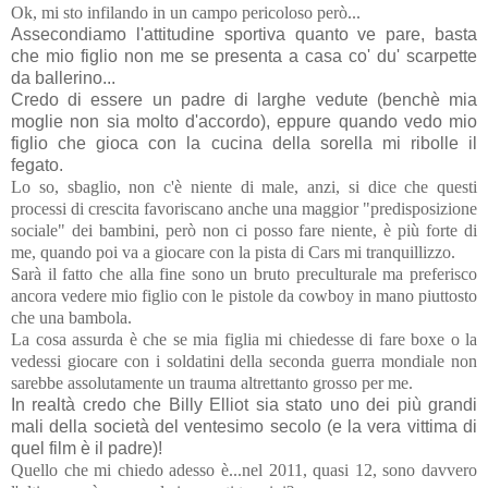
Ok, mi sto infilando in un campo pericoloso però...
Assecondiamo l'attitudine sportiva quanto ve pare, basta
che mio figlio non me se presenta a casa co' du' scarpette
da ballerino...
Credo di essere un padre di larghe vedute (benchè mia
moglie non sia molto d'accordo), eppure quando vedo mio
figlio che gioca con la cucina della sorella mi ribolle il
fegato.
Lo so, sbaglio, non c'è niente di male, anzi, si dice che questi
processi di crescita favoriscano anche una maggior "predisposizione
sociale" dei bambini, però non ci posso fare niente, è più forte di
me, quando poi va a giocare con la pista di Cars mi tranquillizzo.
Sarà il fatto che alla fine sono un bruto preculturale ma preferisco
ancora vedere mio figlio con le pistole da cowboy in mano piuttosto
che una bambola.
La cosa assurda è che se mia figlia mi chiedesse di fare boxe o la
vedessi giocare con i soldatini della seconda guerra mondiale non
sarebbe assolutamente un trauma altrettanto grosso per me.
In realtà credo che Billy Elliot sia stato uno dei più grandi
mali della società del ventesimo secolo (e la vera vittima di
quel film è il padre)!
Quello che mi chiedo adesso è...nel 2011, quasi 12, sono davvero