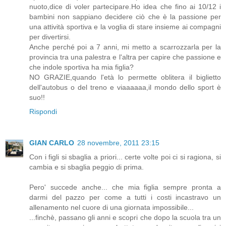
nuoto,dice di voler partecipare.Ho idea che fino ai 10/12 i
bambini non sappiano decidere ciò che è la passione per
una attività sportiva e la voglia di stare insieme ai compagni
per divertirsi.
Anche perché poi a 7 anni, mi metto a scarrozzarla per la
provincia tra una palestra e l'altra per capire che passione e
che indole sportiva ha mia figlia?
NO GRAZIE,quando l'età lo permette oblitera il biglietto
dell'autobus o del treno e viaaaaaa,il mondo dello sport è
suo!!
Rispondi
GIAN CARLO
28 novembre, 2011 23:15
Con i figli si sbaglia a priori... certe volte poi ci si ragiona, si
cambia e si sbaglia peggio di prima.
Pero' succede anche... che mia figlia sempre pronta a
darmi del pazzo per come a tutti i costi incastravo un
allenamento nel cuore di una giornata impossibile...
...finchè, passano gli anni e scopri che dopo la scuola tra un