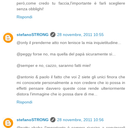
però,come credo tu faccia,l'importante è farli scegliere
senza obblighi!
Rispondi
stefanoSTRONG
28 novembre, 2011 10:55
@only il prenderne atto non lenisce la mia inquietitudine...
@peggy forse no, ma quella del papà sicuramente sì...
@semper e no, cazzo, saranno fatti miei!
@antonio & paolo il fatto che voi 2 siete gli unici finora che
mi conoscete personalmente a non credere che io possa in
effetti pensare davvero queste cose rende ulteriormente
distora l'immagine che io possa dare di me...
Rispondi
stefanoSTRONG
28 novembre, 2011 10:56
@patty ahaha l'importante è sempre riuscire a convincerli