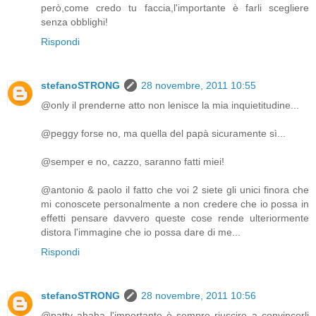
però,come credo tu faccia,l'importante è farli scegliere
senza obblighi!
Rispondi
stefanoSTRONG
28 novembre, 2011 10:55
@only il prenderne atto non lenisce la mia inquietitudine...
@peggy forse no, ma quella del papà sicuramente sì...
@semper e no, cazzo, saranno fatti miei!
@antonio & paolo il fatto che voi 2 siete gli unici finora che
mi conoscete personalmente a non credere che io possa in
effetti pensare davvero queste cose rende ulteriormente
distora l'immagine che io possa dare di me...
Rispondi
stefanoSTRONG
28 novembre, 2011 10:56
@patty ahaha l'importante è sempre riuscire a convincerli