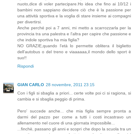
nuoto,dice di voler partecipare.Ho idea che fino ai 10/12 i
bambini non sappiano decidere ciò che è la passione per
una attività sportiva e la voglia di stare insieme ai compagni
per divertirsi.
Anche perché poi a 7 anni, mi metto a scarrozzarla per la
provincia tra una palestra e l'altra per capire che passione e
che indole sportiva ha mia figlia?
NO GRAZIE,quando l'età lo permette oblitera il biglietto
dell'autobus o del treno e viaaaaaa,il mondo dello sport è
suo!!
Rispondi
GIAN CARLO
28 novembre, 2011 23:15
Con i figli si sbaglia a priori... certe volte poi ci si ragiona, si
cambia e si sbaglia peggio di prima.
Pero' succede anche... che mia figlia sempre pronta a
darmi del pazzo per come a tutti i costi incastravo un
allenamento nel cuore di una giornata impossibile...
...finchè, passano gli anni e scopri che dopo la scuola tra un