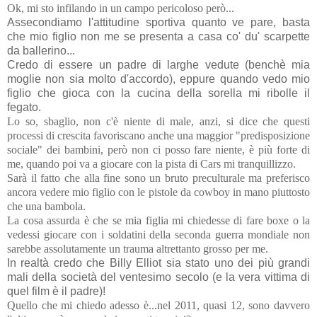
Ok, mi sto infilando in un campo pericoloso però...
Assecondiamo l'attitudine sportiva quanto ve pare, basta
che mio figlio non me se presenta a casa co' du' scarpette
da ballerino...
Credo di essere un padre di larghe vedute (benchè mia
moglie non sia molto d'accordo), eppure quando vedo mio
figlio che gioca con la cucina della sorella mi ribolle il
fegato.
Lo so, sbaglio, non c'è niente di male, anzi, si dice che questi
processi di crescita favoriscano anche una maggior "predisposizione
sociale" dei bambini, però non ci posso fare niente, è più forte di
me, quando poi va a giocare con la pista di Cars mi tranquillizzo.
Sarà il fatto che alla fine sono un bruto preculturale ma preferisco
ancora vedere mio figlio con le pistole da cowboy in mano piuttosto
che una bambola.
La cosa assurda è che se mia figlia mi chiedesse di fare boxe o la
vedessi giocare con i soldatini della seconda guerra mondiale non
sarebbe assolutamente un trauma altrettanto grosso per me.
In realtà credo che Billy Elliot sia stato uno dei più grandi
mali della società del ventesimo secolo (e la vera vittima di
quel film è il padre)!
Quello che mi chiedo adesso è...nel 2011, quasi 12, sono davvero