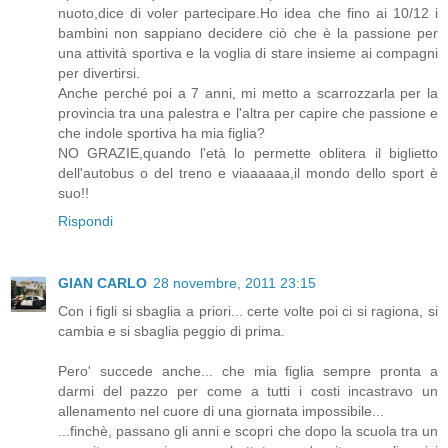
nuoto,dice di voler partecipare.Ho idea che fino ai 10/12 i
bambini non sappiano decidere ciò che è la passione per
una attività sportiva e la voglia di stare insieme ai compagni
per divertirsi.
Anche perché poi a 7 anni, mi metto a scarrozzarla per la
provincia tra una palestra e l'altra per capire che passione e
che indole sportiva ha mia figlia?
NO GRAZIE,quando l'età lo permette oblitera il biglietto
dell'autobus o del treno e viaaaaaa,il mondo dello sport è
suo!!
Rispondi
GIAN CARLO
28 novembre, 2011 23:15
Con i figli si sbaglia a priori... certe volte poi ci si ragiona, si
cambia e si sbaglia peggio di prima.
Pero' succede anche... che mia figlia sempre pronta a
darmi del pazzo per come a tutti i costi incastravo un
allenamento nel cuore di una giornata impossibile...
...finchè, passano gli anni e scopri che dopo la scuola tra un