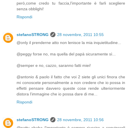
però,come credo tu faccia,l'importante è farli scegliere
senza obblighi!
Rispondi
stefanoSTRONG
28 novembre, 2011 10:55
@only il prenderne atto non lenisce la mia inquietitudine...
@peggy forse no, ma quella del papà sicuramente sì...
@semper e no, cazzo, saranno fatti miei!
@antonio & paolo il fatto che voi 2 siete gli unici finora che
mi conoscete personalmente a non credere che io possa in
effetti pensare davvero queste cose rende ulteriormente
distora l'immagine che io possa dare di me...
Rispondi
stefanoSTRONG
28 novembre, 2011 10:56
@patty ahaha l'importante è sempre riuscire a convincerli