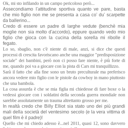
Ok, mi sto infilando in un campo pericoloso però...
Assecondiamo l'attitudine sportiva quanto ve pare, basta
che mio figlio non me se presenta a casa co' du' scarpette
da ballerino...
Credo di essere un padre di larghe vedute (benchè mia
moglie non sia molto d'accordo), eppure quando vedo mio
figlio che gioca con la cucina della sorella mi ribolle il
fegato.
Lo so, sbaglio, non c'è niente di male, anzi, si dice che questi
processi di crescita favoriscano anche una maggior "predisposizione
sociale" dei bambini, però non ci posso fare niente, è più forte di
me, quando poi va a giocare con la pista di Cars mi tranquillizzo.
Sarà il fatto che alla fine sono un bruto preculturale ma preferisco
ancora vedere mio figlio con le pistole da cowboy in mano piuttosto
che una bambola.
La cosa assurda è che se mia figlia mi chiedesse di fare boxe o la
vedessi giocare con i soldatini della seconda guerra mondiale non
sarebbe assolutamente un trauma altrettanto grosso per me.
In realtà credo che Billy Elliot sia stato uno dei più grandi
mali della società del ventesimo secolo (e la vera vittima di
quel film è il padre)!
Quello che mi chiedo adesso è...nel 2011, quasi 12, sono davvero