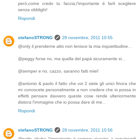
però,come credo tu faccia,l'importante è farli scegliere
senza obblighi!
Rispondi
stefanoSTRONG
28 novembre, 2011 10:55
@only il prenderne atto non lenisce la mia inquietitudine...
@peggy forse no, ma quella del papà sicuramente sì...
@semper e no, cazzo, saranno fatti miei!
@antonio & paolo il fatto che voi 2 siete gli unici finora che
mi conoscete personalmente a non credere che io possa in
effetti pensare davvero queste cose rende ulteriormente
distora l'immagine che io possa dare di me...
Rispondi
stefanoSTRONG
28 novembre, 2011 10:56
@patty ahaha l'importante è sempre riuscire a convincerli