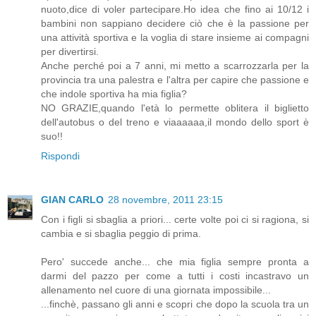
nuoto,dice di voler partecipare.Ho idea che fino ai 10/12 i
bambini non sappiano decidere ciò che è la passione per
una attività sportiva e la voglia di stare insieme ai compagni
per divertirsi.
Anche perché poi a 7 anni, mi metto a scarrozzarla per la
provincia tra una palestra e l'altra per capire che passione e
che indole sportiva ha mia figlia?
NO GRAZIE,quando l'età lo permette oblitera il biglietto
dell'autobus o del treno e viaaaaaa,il mondo dello sport è
suo!!
Rispondi
GIAN CARLO
28 novembre, 2011 23:15
Con i figli si sbaglia a priori... certe volte poi ci si ragiona, si
cambia e si sbaglia peggio di prima.
Pero' succede anche... che mia figlia sempre pronta a
darmi del pazzo per come a tutti i costi incastravo un
allenamento nel cuore di una giornata impossibile...
...finchè, passano gli anni e scopri che dopo la scuola tra un