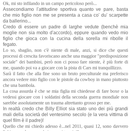
Ok, mi sto infilando in un campo pericoloso però...
Assecondiamo l'attitudine sportiva quanto ve pare, basta
che mio figlio non me se presenta a casa co' du' scarpette
da ballerino...
Credo di essere un padre di larghe vedute (benchè mia
moglie non sia molto d'accordo), eppure quando vedo mio
figlio che gioca con la cucina della sorella mi ribolle il
fegato.
Lo so, sbaglio, non c'è niente di male, anzi, si dice che questi
processi di crescita favoriscano anche una maggior "predisposizione
sociale" dei bambini, però non ci posso fare niente, è più forte di
me, quando poi va a giocare con la pista di Cars mi tranquillizzo.
Sarà il fatto che alla fine sono un bruto preculturale ma preferisco
ancora vedere mio figlio con le pistole da cowboy in mano piuttosto
che una bambola.
La cosa assurda è che se mia figlia mi chiedesse di fare boxe o la
vedessi giocare con i soldatini della seconda guerra mondiale non
sarebbe assolutamente un trauma altrettanto grosso per me.
In realtà credo che Billy Elliot sia stato uno dei più grandi
mali della società del ventesimo secolo (e la vera vittima di
quel film è il padre)!
Quello che mi chiedo adesso è...nel 2011, quasi 12, sono davvero