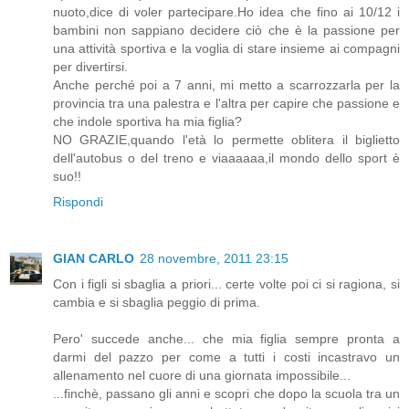
nuoto,dice di voler partecipare.Ho idea che fino ai 10/12 i
bambini non sappiano decidere ciò che è la passione per
una attività sportiva e la voglia di stare insieme ai compagni
per divertirsi.
Anche perché poi a 7 anni, mi metto a scarrozzarla per la
provincia tra una palestra e l'altra per capire che passione e
che indole sportiva ha mia figlia?
NO GRAZIE,quando l'età lo permette oblitera il biglietto
dell'autobus o del treno e viaaaaaa,il mondo dello sport è
suo!!
Rispondi
GIAN CARLO
28 novembre, 2011 23:15
Con i figli si sbaglia a priori... certe volte poi ci si ragiona, si
cambia e si sbaglia peggio di prima.
Pero' succede anche... che mia figlia sempre pronta a
darmi del pazzo per come a tutti i costi incastravo un
allenamento nel cuore di una giornata impossibile...
...finchè, passano gli anni e scopri che dopo la scuola tra un