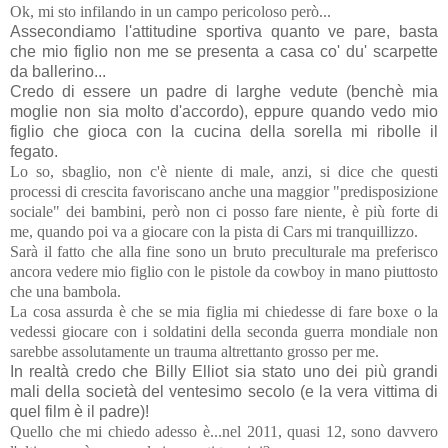
Ok, mi sto infilando in un campo pericoloso però...
Assecondiamo l'attitudine sportiva quanto ve pare, basta
che mio figlio non me se presenta a casa co' du' scarpette
da ballerino...
Credo di essere un padre di larghe vedute (benchè mia
moglie non sia molto d'accordo), eppure quando vedo mio
figlio che gioca con la cucina della sorella mi ribolle il
fegato.
Lo so, sbaglio, non c'è niente di male, anzi, si dice che questi
processi di crescita favoriscano anche una maggior "predisposizione
sociale" dei bambini, però non ci posso fare niente, è più forte di
me, quando poi va a giocare con la pista di Cars mi tranquillizzo.
Sarà il fatto che alla fine sono un bruto preculturale ma preferisco
ancora vedere mio figlio con le pistole da cowboy in mano piuttosto
che una bambola.
La cosa assurda è che se mia figlia mi chiedesse di fare boxe o la
vedessi giocare con i soldatini della seconda guerra mondiale non
sarebbe assolutamente un trauma altrettanto grosso per me.
In realtà credo che Billy Elliot sia stato uno dei più grandi
mali della società del ventesimo secolo (e la vera vittima di
quel film è il padre)!
Quello che mi chiedo adesso è...nel 2011, quasi 12, sono davvero