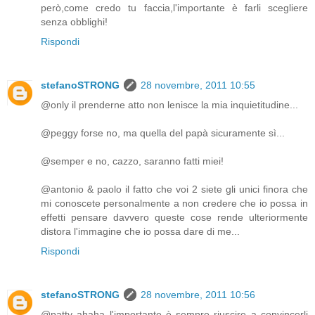
però,come credo tu faccia,l'importante è farli scegliere
senza obblighi!
Rispondi
stefanoSTRONG
28 novembre, 2011 10:55
@only il prenderne atto non lenisce la mia inquietitudine...
@peggy forse no, ma quella del papà sicuramente sì...
@semper e no, cazzo, saranno fatti miei!
@antonio & paolo il fatto che voi 2 siete gli unici finora che
mi conoscete personalmente a non credere che io possa in
effetti pensare davvero queste cose rende ulteriormente
distora l'immagine che io possa dare di me...
Rispondi
stefanoSTRONG
28 novembre, 2011 10:56
@patty ahaha l'importante è sempre riuscire a convincerli