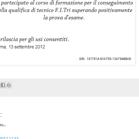
:
o...
 2012 17:43