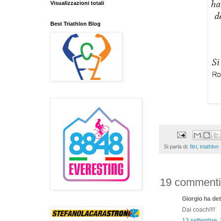
Visualizzazioni totali
Best Triathlon Blog
Si parla di:
fitri
,
triathlon
19 commenti
Giorgio ha dett
Dai coach!!!!
13 settembre,