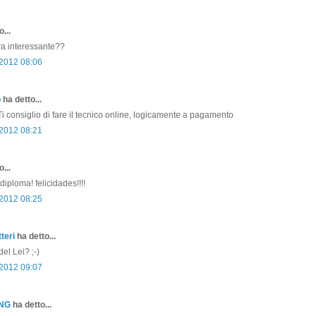
...
era interessante??
 2012 08:06
o
ha detto...
i consiglio di fare il tecnico online, logicamente a pagamento
 2012 08:21
...
iploma! felicidades!!!!
 2012 08:25
teri
ha detto...
el Lei? ;-)
 2012 09:07
ONG
ha detto...