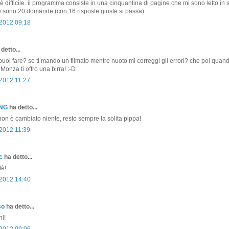
è difficile. il programma consiste in una cinquantina di pagine che mi sono letto in 
 sono 20 domande (con 16 risposte giuste si passa)
 2012 09:18
detto...
puoi fare? se ti mando un filmato mentre nuoto mi correggi gli errori? che poi quand
Monza ti offro una birra! :-D
 2012 11:27
ONG
ha detto...
on è cambiato niente, resto sempre la solita pippa!
 2012 11:39
c
ha detto...
tè!
 2012 14:40
so
ha detto...
i!
 2012 09:06