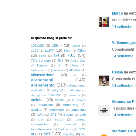
Marco
ha detto
era difficile? 
14 settembre,
in questo blog si parla di:
Virilonemagr
10Km
(19)
100x100
(3)
15km
(2)
Complimenti! T
21Km
(16)
42km
2025
(1)
34km
(1)
70.3
(54)
(10)
6x6
(5)
5150
(1)
14 settembre,
70.3 ironman
(8)
8x8
(9)
Africa Cup
Aldo
(4)
of Nations
(2)
AI
(2)
algebra
(4)
alelnamenti
(1)
alessio
(2)
Celina
ha detto
alimentazione
(40)
all
(1)
Como mola el d
allenamenti
(146)
allenamento
(213)
14 settembre,
allenamento
alleycat
(3)
motivation
(2)
Almanacco
del giorno STRONG
(1)
amatori
(1)
amicizia
(48)
analisi
(3)
Antonacci
Gianmarco Pit
aquaniene
(8)
Armstrong
(6)
(1)
Ti posso dare d
atletica
(8)
autostima
automobili
(1)
(3)
B4S
(4)
AWA
(1)
Badge
(1)
baffi
14 settembre,
(1)
bar
(1)
barba
(2)
barrette
energetiche
(1)
baseball
(1)
best
beforthesunset
(1)
Berlusconi
(2)
stefanoSTR
bici
(163)
of
(34)
big day
(6)
big