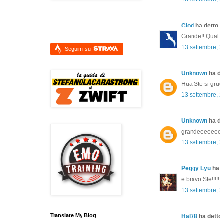
Clod
ha detto..
Grande!! Qual 
13 settembre,
Seguimi su
Unknown
ha d
Hua Ste si gruo
13 settembre,
Unknown
ha d
grandeeeeee
13 settembre,
Peggy Lyu
ha 
e bravo Ste!!!!!!
13 settembre,
Translate My Blog
Hal78
ha detto