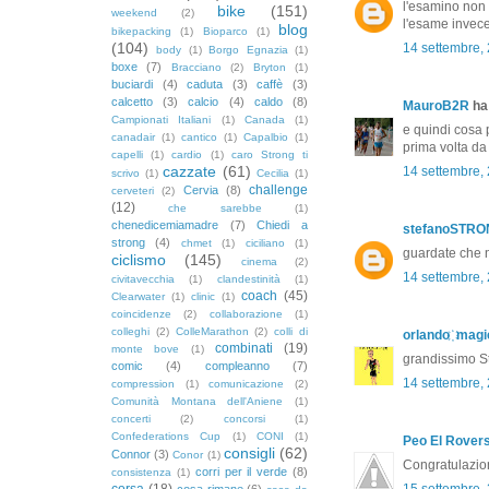
l'esamino non 
bike
(151)
weekend
(2)
l'esame invece
blog
bikepacking
(1)
Bioparco
(1)
(104)
14 settembre,
body
(1)
Borgo Egnazia
(1)
boxe
(7)
Bracciano
(2)
Bryton
(1)
buciardi
(4)
caduta
(3)
caffè
(3)
calcetto
(3)
calcio
(4)
caldo
(8)
MauroB2R
ha 
Campionati Italiani
(1)
Canada
(1)
e quindi cosa 
canadair
(1)
cantico
(1)
Capalbio
(1)
prima volta da 
capelli
(1)
cardio
(1)
caro Strong ti
cazzate
(61)
14 settembre,
scrivo
(1)
Cecilia
(1)
challenge
Cervia
(8)
cerveteri
(2)
(12)
che sarebbe
(1)
chenedicemiamadre
(7)
Chiedi a
stefanoSTR
strong
(4)
chmet
(1)
ciciliano
(1)
guardate che n
ciclismo
(145)
cinema
(2)
14 settembre,
civitavecchia
(1)
clandestinità
(1)
coach
(45)
Clearwater
(1)
clinic
(1)
coincidenze
(2)
collaborazione
(1)
colleghi
(2)
ColleMarathon
(2)
colli di
orlando ҉ magi
combinati
(19)
monte bove
(1)
grandissimo S
comic
(4)
compleanno
(7)
14 settembre,
compression
(1)
comunicazione
(2)
Comunità Montana dell'Aniene
(1)
concerti
(2)
concorsi
(1)
Confederations Cup
(1)
CONI
(1)
Peo El Rover
consigli
(62)
Connor
(3)
Conor
(1)
Congratulazion
corri per il verde
(8)
consistenza
(1)
corsa
(18)
15 settembre,
cosa rimane
(6)