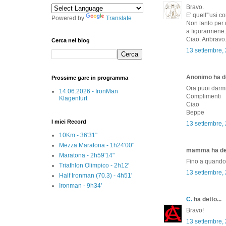
Bravo.
E' quell'"usi c
Powered by
Translate
Non tanto per 
a figurarmene.
Ciao. Aribravo
Cerca nel blog
13 settembre,
Anonimo ha de
Prossime gare in programma
Ora puoi darmi
14.06.2026 - IronMan
Complimenti
Klagenfurt
Ciao
Beppe
I miei Record
13 settembre,
10Km - 36'31"
Mezza Maratona - 1h24'00"
mamma ha det
Maratona - 2h59'14"
Fino a quando 
Triathlon Olimpico - 2h12'
13 settembre,
Half Ironman (70.3) - 4h51'
Ironman - 9h34'
C.
ha detto...
Bravo!
13 settembre,