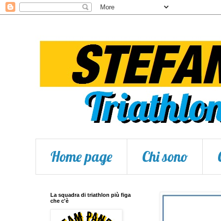
Home page
Chi sono
La squadra di triathlon più figa
che c'è