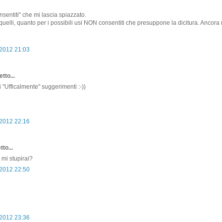
onsentiti" che mi lascia spiazzato.
quelli, quanto per i possibili usi NON consentiti che presuppone la dicitura. Ancora
.
 2012 21:03
tto...
 "Ufficalmente" suggerimenti :-))
 2012 22:16
to...
mi stupirai?
 2012 22:50
 2012 23:36