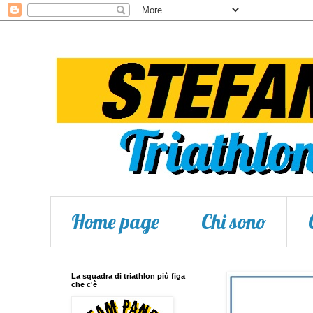
Home page
Chi sono
La squadra di triathlon più figa
che c'è