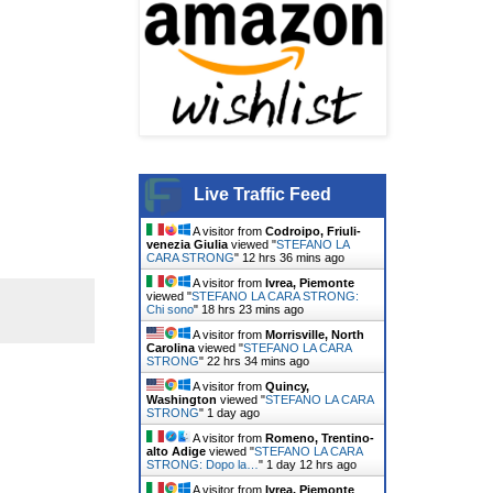
Live Traffic Feed
A visitor from
Codroipo, Friuli-
venezia Giulia
viewed "
STEFANO LA
CARA STRONG
"
12 hrs 36 mins ago
A visitor from
Ivrea, Piemonte
viewed "
STEFANO LA CARA STRONG:
Chi sono
"
18 hrs 23 mins ago
A visitor from
Morrisville, North
Carolina
viewed "
STEFANO LA CARA
STRONG
"
22 hrs 34 mins ago
A visitor from
Quincy,
Washington
viewed "
STEFANO LA CARA
STRONG
"
1 day ago
A visitor from
Romeno, Trentino-
alto Adige
viewed "
STEFANO LA CARA
STRONG: Dopo la…
"
1 day 12 hrs ago
A visitor from
Ivrea, Piemonte