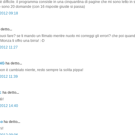
è difficile. il programma consiste in una cinquantina di pagine che mi sono letto in 
 sono 20 domande (con 16 risposte giuste si passa)
 2012 09:18
detto...
puoi fare? se ti mando un filmato mentre nuoto mi correggi gli errori? che poi quand
Monza ti offro una birra! :-D
 2012 11:27
ONG
ha detto...
on è cambiato niente, resto sempre la solita pippa!
 2012 11:39
c
ha detto...
tè!
 2012 14:40
so
ha detto...
i!
 2012 09:06