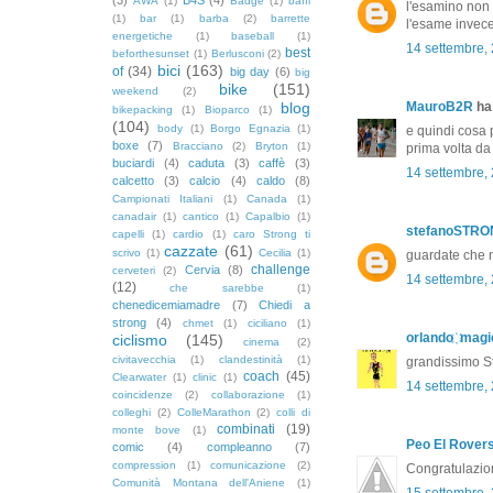
AWA
(1)
Badge
(1)
baffi
l'esamino non 
(1)
bar
(1)
barba
(2)
barrette
l'esame invece
energetiche
(1)
baseball
(1)
14 settembre,
best
beforthesunset
(1)
Berlusconi
(2)
bici
(163)
of
(34)
big day
(6)
big
bike
(151)
weekend
(2)
blog
MauroB2R
ha 
bikepacking
(1)
Bioparco
(1)
(104)
body
(1)
Borgo Egnazia
(1)
e quindi cosa 
boxe
(7)
Bracciano
(2)
Bryton
(1)
prima volta da 
buciardi
(4)
caduta
(3)
caffè
(3)
14 settembre,
calcetto
(3)
calcio
(4)
caldo
(8)
Campionati Italiani
(1)
Canada
(1)
canadair
(1)
cantico
(1)
Capalbio
(1)
stefanoSTR
capelli
(1)
cardio
(1)
caro Strong ti
cazzate
(61)
scrivo
(1)
Cecilia
(1)
guardate che n
challenge
Cervia
(8)
cerveteri
(2)
14 settembre,
(12)
che sarebbe
(1)
chenedicemiamadre
(7)
Chiedi a
strong
(4)
chmet
(1)
ciciliano
(1)
orlando ҉ magi
ciclismo
(145)
cinema
(2)
civitavecchia
(1)
clandestinità
(1)
grandissimo S
coach
(45)
Clearwater
(1)
clinic
(1)
14 settembre,
coincidenze
(2)
collaborazione
(1)
colleghi
(2)
ColleMarathon
(2)
colli di
combinati
(19)
monte bove
(1)
Peo El Rover
comic
(4)
compleanno
(7)
compression
(1)
comunicazione
(2)
Congratulazion
Comunità Montana dell'Aniene
(1)
15 settembre,