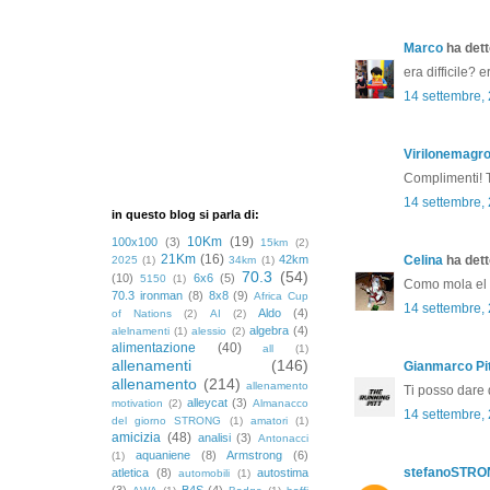
Marco
ha detto
era difficile? 
14 settembre,
Virilonemagr
Complimenti! T
14 settembre,
in questo blog si parla di:
10Km
(19)
100x100
(3)
15km
(2)
21Km
(16)
42km
Celina
ha detto
2025
(1)
34km
(1)
70.3
(54)
(10)
6x6
(5)
5150
(1)
Como mola el d
70.3 ironman
(8)
8x8
(9)
Africa Cup
14 settembre,
Aldo
(4)
of Nations
(2)
AI
(2)
algebra
(4)
alelnamenti
(1)
alessio
(2)
alimentazione
(40)
all
(1)
allenamenti
(146)
Gianmarco Pit
allenamento
(214)
allenamento
Ti posso dare d
alleycat
(3)
motivation
(2)
Almanacco
14 settembre,
del giorno STRONG
(1)
amatori
(1)
amicizia
(48)
analisi
(3)
Antonacci
aquaniene
(8)
Armstrong
(6)
(1)
stefanoSTR
atletica
(8)
autostima
automobili
(1)
(3)
B4S
(4)