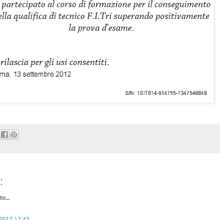
:
o...
 2012 17:43