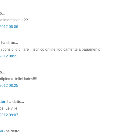
...
era interessante??
 2012 08:06
o
ha detto...
i consiglio di fare il tecnico online, logicamente a pagamento
 2012 08:21
...
iploma! felicidades!!!!
 2012 08:25
teri
ha detto...
el Lei? ;-)
 2012 09:07
ONG
ha detto...