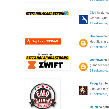
Clod
ha detto..
Grande!! Qual 
13 settembre,
Unknown
ha d
Seguimi su
Hua Ste si gruo
13 settembre,
Unknown
ha d
grandeeeeee
13 settembre,
Peggy Lyu
ha 
e bravo Ste!!!!!!
13 settembre,
Hal78
ha detto