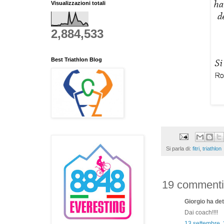
Visualizzazioni totali
2,884,533
Best Triathlon Blog
Si parla di:
fitri
,
triathlon
19 commenti
Giorgio ha dett
Dai coach!!!!
13 settembre,