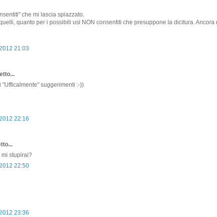
onsentiti" che mi lascia spiazzato.
quelli, quanto per i possibili usi NON consentiti che presuppone la dicitura. Ancora
.
 2012 21:03
tto...
 "Ufficalmente" suggerimenti :-))
 2012 22:16
to...
mi stupirai?
 2012 22:50
 2012 23:36