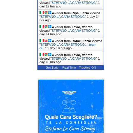
viewed "
STEFANO LA CARA STRONG
"
1
day 12 hrs ago
A visitor from
Ripa, Lazio
viewed
"
STEFANO LA CARA STRONG
"
1 day 14
hrs ago
A visitor from
Zevio, Veneto
viewed "
STEFANO LA CARA STRONG
"
1
day 14 hrs ago
A visitor from
Rome, Lazio
viewed
"
STEFANO LA CARA STRONG: Il team
di…
"
1 day 18 hrs ago
A visitor from
Zevio, Veneto
viewed "
STEFANO LA CARA STRONG
"
1
day 18 hrs ago
Get Script
Real Time
Tracking ON