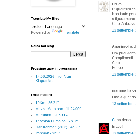
Bravo.
E' quell'"usi c
Non tanto per 
Translate My Blog
a figurarmene.
Ciao. Aribravo
13 settembre,
Powered by
Translate
Cerca nel blog
Anonimo ha de
Ora puoi darmi
Complimenti
Ciao
Beppe
Prossime gare in programma
13 settembre,
14.06.2026 - IronMan
Klagenfurt
mamma ha det
I miei Record
Fino a quando 
10Km - 36'31"
13 settembre,
Mezza Maratona - 1h24'00"
Maratona - 2h59'14"
C.
ha detto...
Triathlon Olimpico - 2h12'
Bravo!
Half Ironman (70.3) - 4h51'
Ironman - 9h34'
13 settembre,