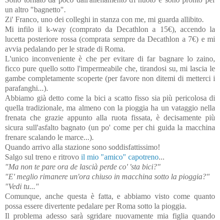
un altro "bagnetto".
Zi' Franco, uno dei colleghi in stanza con me, mi guarda allibito.
Mi infilo il k-way (comprato da Decathlon a 15€), accendo la
lucetta posteriore rossa (comprata sempre da Decathlon a 7€) e mi
avvia pedalando per le strade di Roma.
L'unico inconveniente è che per evitare di far bagnare lo zaino,
ficco pure quello sotto l'impermeabile che, tirandosi su, mi lascia le
gambe completamente scoperte (per favore non ditemi di metterci i
parafanghi...).
Abbiamo già detto come la bici a scatto fisso sia più pericolosa di
quella tradizionale, ma almeno con la pioggia ha un vataggio nella
frenata che grazie appunto alla ruota fissata, è decisamente più
sicura sull'asfalto bagnato (un po' come per chi guida la macchina
frenare scalando le marce...).
Quando arrivo alla stazione sono soddisfattissimo!
Salgo sul treno e ritrovo
il mio "amico" capotreno
...
"Ma non te pare ora de lascià perde co' 'sta bici?"
"E' meglio rimanere un'ora chiuso in macchina sotto la pioggia?"
"Vedi tu..."
Comunque, anche questa è fatta, e abbiamo visto come quanto
possa essere divertente pedalare per Roma sotto la pioggia.
Il problema adesso sarà sgridare nuovamente mia figlia quando