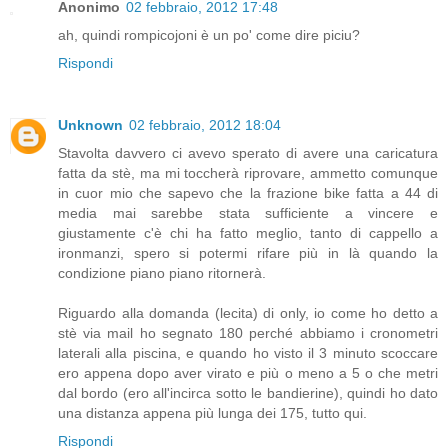
Anonimo
02 febbraio, 2012 17:48
ah, quindi rompicojoni è un po' come dire piciu?
Rispondi
Unknown
02 febbraio, 2012 18:04
Stavolta davvero ci avevo sperato di avere una caricatura
fatta da stè, ma mi toccherà riprovare, ammetto comunque
in cuor mio che sapevo che la frazione bike fatta a 44 di
media mai sarebbe stata sufficiente a vincere e
giustamente c'è chi ha fatto meglio, tanto di cappello a
ironmanzi, spero si potermi rifare più in là quando la
condizione piano piano ritornerà.
Riguardo alla domanda (lecita) di only, io come ho detto a
stè via mail ho segnato 180 perché abbiamo i cronometri
laterali alla piscina, e quando ho visto il 3 minuto scoccare
ero appena dopo aver virato e più o meno a 5 o che metri
dal bordo (ero all'incirca sotto le bandierine), quindi ho dato
una distanza appena più lunga dei 175, tutto qui.
Rispondi