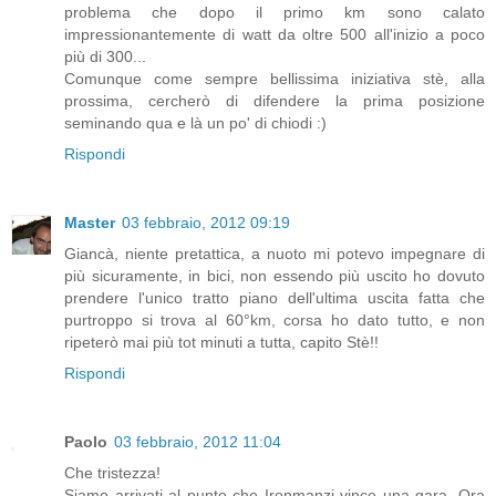
problema che dopo il primo km sono calato
impressionantemente di watt da oltre 500 all'inizio a poco
più di 300...
Comunque come sempre bellissima iniziativa stè, alla
prossima, cercherò di difendere la prima posizione
seminando qua e là un po' di chiodi :)
Rispondi
Master
03 febbraio, 2012 09:19
Giancà, niente pretattica, a nuoto mi potevo impegnare di
più sicuramente, in bici, non essendo più uscito ho dovuto
prendere l'unico tratto piano dell'ultima uscita fatta che
purtroppo si trova al 60°km, corsa ho dato tutto, e non
ripeterò mai più tot minuti a tutta, capito Stè!!
Rispondi
Paolo
03 febbraio, 2012 11:04
Che tristezza!
Siamo arrivati al punto che Ironmanzi vince una gara. Ora