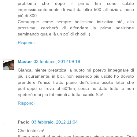
problema che dopo il primo km sono calato
impressionantemente di watt da oltre 500 all'inizio a poco
più di 300...
Comunque come sempre bellissima iniziativa stè, alla
prossima, cercherò di difendere la prima posizione
seminando qua e là un po' di chiodi :)
Rispondi
Master
03 febbraio, 2012 09:19
Giancà, niente pretattica, a nuoto mi potevo impegnare di
più sicuramente, in bici, non essendo più uscito ho dovuto
prendere l'unico tratto piano dell'ultima uscita fatta che
purtroppo si trova al 60°km, corsa ho dato tutto, e non
ripeterò mai più tot minuti a tutta, capito Stè!!
Rispondi
Paolo
03 febbraio, 2012 11:04
Che tristezza!
Siamo arrivati al punto che Ironmanzi vince una gara. Ora