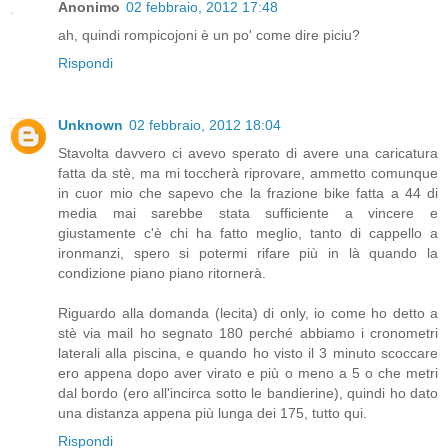
Anonimo
02 febbraio, 2012 17:48
ah, quindi rompicojoni è un po' come dire piciu?
Rispondi
Unknown
02 febbraio, 2012 18:04
Stavolta davvero ci avevo sperato di avere una caricatura
fatta da stè, ma mi toccherà riprovare, ammetto comunque
in cuor mio che sapevo che la frazione bike fatta a 44 di
media mai sarebbe stata sufficiente a vincere e
giustamente c'è chi ha fatto meglio, tanto di cappello a
ironmanzi, spero si potermi rifare più in là quando la
condizione piano piano ritornerà.
Riguardo alla domanda (lecita) di only, io come ho detto a
stè via mail ho segnato 180 perché abbiamo i cronometri
laterali alla piscina, e quando ho visto il 3 minuto scoccare
ero appena dopo aver virato e più o meno a 5 o che metri
dal bordo (ero all'incirca sotto le bandierine), quindi ho dato
una distanza appena più lunga dei 175, tutto qui.
Rispondi