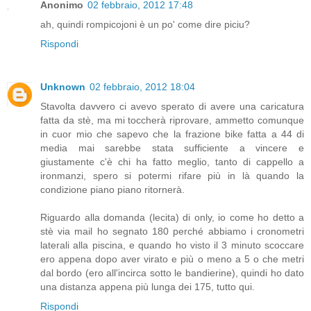
Anonimo
02 febbraio, 2012 17:48
ah, quindi rompicojoni è un po' come dire piciu?
Rispondi
Unknown
02 febbraio, 2012 18:04
Stavolta davvero ci avevo sperato di avere una caricatura
fatta da stè, ma mi toccherà riprovare, ammetto comunque
in cuor mio che sapevo che la frazione bike fatta a 44 di
media mai sarebbe stata sufficiente a vincere e
giustamente c'è chi ha fatto meglio, tanto di cappello a
ironmanzi, spero si potermi rifare più in là quando la
condizione piano piano ritornerà.
Riguardo alla domanda (lecita) di only, io come ho detto a
stè via mail ho segnato 180 perché abbiamo i cronometri
laterali alla piscina, e quando ho visto il 3 minuto scoccare
ero appena dopo aver virato e più o meno a 5 o che metri
dal bordo (ero all'incirca sotto le bandierine), quindi ho dato
una distanza appena più lunga dei 175, tutto qui.
Rispondi