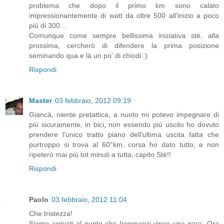
problema che dopo il primo km sono calato
impressionantemente di watt da oltre 500 all'inizio a poco
più di 300...
Comunque come sempre bellissima iniziativa stè, alla
prossima, cercherò di difendere la prima posizione
seminando qua e là un po' di chiodi :)
Rispondi
Master
03 febbraio, 2012 09:19
Giancà, niente pretattica, a nuoto mi potevo impegnare di
più sicuramente, in bici, non essendo più uscito ho dovuto
prendere l'unico tratto piano dell'ultima uscita fatta che
purtroppo si trova al 60°km, corsa ho dato tutto, e non
ripeterò mai più tot minuti a tutta, capito Stè!!
Rispondi
Paolo
03 febbraio, 2012 11:04
Che tristezza!
Siamo arrivati al punto che Ironmanzi vince una gara. Ora