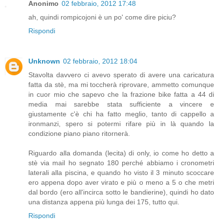
Anonimo
02 febbraio, 2012 17:48
ah, quindi rompicojoni è un po' come dire piciu?
Rispondi
Unknown
02 febbraio, 2012 18:04
Stavolta davvero ci avevo sperato di avere una caricatura
fatta da stè, ma mi toccherà riprovare, ammetto comunque
in cuor mio che sapevo che la frazione bike fatta a 44 di
media mai sarebbe stata sufficiente a vincere e
giustamente c'è chi ha fatto meglio, tanto di cappello a
ironmanzi, spero si potermi rifare più in là quando la
condizione piano piano ritornerà.
Riguardo alla domanda (lecita) di only, io come ho detto a
stè via mail ho segnato 180 perché abbiamo i cronometri
laterali alla piscina, e quando ho visto il 3 minuto scoccare
ero appena dopo aver virato e più o meno a 5 o che metri
dal bordo (ero all'incirca sotto le bandierine), quindi ho dato
una distanza appena più lunga dei 175, tutto qui.
Rispondi