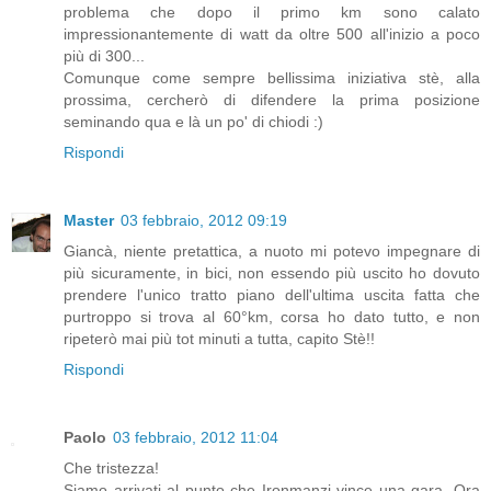
problema che dopo il primo km sono calato
impressionantemente di watt da oltre 500 all'inizio a poco
più di 300...
Comunque come sempre bellissima iniziativa stè, alla
prossima, cercherò di difendere la prima posizione
seminando qua e là un po' di chiodi :)
Rispondi
Master
03 febbraio, 2012 09:19
Giancà, niente pretattica, a nuoto mi potevo impegnare di
più sicuramente, in bici, non essendo più uscito ho dovuto
prendere l'unico tratto piano dell'ultima uscita fatta che
purtroppo si trova al 60°km, corsa ho dato tutto, e non
ripeterò mai più tot minuti a tutta, capito Stè!!
Rispondi
Paolo
03 febbraio, 2012 11:04
Che tristezza!
Siamo arrivati al punto che Ironmanzi vince una gara. Ora