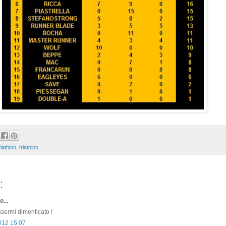
iathlon
,
triathlon
:
o...
sermi dimenticato !
2012 15:07