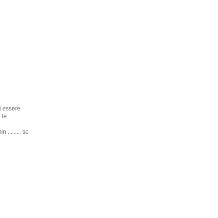
i essere
 le
......... se