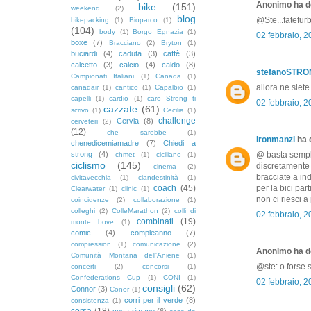
Anonimo ha de
bike
(151)
weekend
(2)
blog
@Ste...fatefur
bikepacking
(1)
Bioparco
(1)
(104)
body
(1)
Borgo Egnazia
(1)
02 febbraio, 
boxe
(7)
Bracciano
(2)
Bryton
(1)
buciardi
(4)
caduta
(3)
caffè
(3)
calcetto
(3)
calcio
(4)
caldo
(8)
stefanoSTR
Campionati Italiani
(1)
Canada
(1)
allora ne siete
canadair
(1)
cantico
(1)
Capalbio
(1)
capelli
(1)
cardio
(1)
caro Strong ti
02 febbraio, 
cazzate
(61)
scrivo
(1)
Cecilia
(1)
challenge
Cervia
(8)
cerveteri
(2)
(12)
che sarebbe
(1)
Ironmanzi
ha d
chenedicemiamadre
(7)
Chiedi a
strong
(4)
@ basta sempli
chmet
(1)
ciciliano
(1)
ciclismo
(145)
discretamente 
cinema
(2)
bracciate a ind
civitavecchia
(1)
clandestinità
(1)
coach
(45)
per la bici par
Clearwater
(1)
clinic
(1)
non ci riesci a
coincidenze
(2)
collaborazione
(1)
colleghi
(2)
ColleMarathon
(2)
colli di
02 febbraio, 
combinati
(19)
monte bove
(1)
comic
(4)
compleanno
(7)
compression
(1)
comunicazione
(2)
Anonimo ha de
Comunità Montana dell'Aniene
(1)
@ste: o forse 
concerti
(2)
concorsi
(1)
Confederations Cup
(1)
CONI
(1)
02 febbraio, 
consigli
(62)
Connor
(3)
Conor
(1)
corri per il verde
(8)
consistenza
(1)
corsa
(18)
cosa rimane
(6)