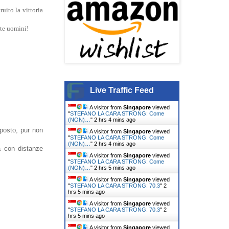
uito la vittoria
tte uomini!
Live Traffic Feed
A visitor from
Singapore
viewed
"
STEFANO LA CARA STRONG: Come
(NON)…
"
2 hrs 4 mins ago
 posto, pur non
A visitor from
Singapore
viewed
"
STEFANO LA CARA STRONG: Come
(NON)…
"
2 hrs 4 mins ago
a con distanze
A visitor from
Singapore
viewed
"
STEFANO LA CARA STRONG: Come
(NON)…
"
2 hrs 5 mins ago
A visitor from
Singapore
viewed
"
STEFANO LA CARA STRONG: 70.3
"
2
hrs 5 mins ago
A visitor from
Singapore
viewed
"
STEFANO LA CARA STRONG: 70.3
"
2
hrs 5 mins ago
A visitor from
Singapore
viewed