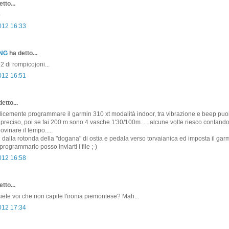
tto...
b
2012 16:33
ONG
ha detto...
 2 di rompicojoni...
2012 16:51
etto...
cemente programmare il garmin 310 xt modalità indoor, tra vibrazione e beep puo
preciso, poi se fai 200 m sono 4 vasche 1'30/100m..... alcune volte riesco contando
ovinare il tempo.....
ti dalla rotonda della "dogana" di ostia e pedala verso torvaianica ed imposta il garmin 
 programmarlo posso inviarti i file ;-)
2012 16:58
tto...
siete voi che non capite l'ironia piemontese? Mah...
2012 17:34