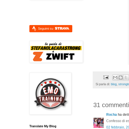
Seguimi su
Si parla di:
blog
,
strongtr
31 commenti
Rocha
ha dett
Confesso di es
Translate My Blog
02 febbraio, 