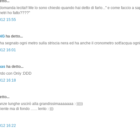
tto...
domanda lecita!! Me lo sono chiesto quando hai detto di farlo..." e come faccio a sa
metri ho fatto????"
2012 15:55
ONG
ha detto...
 ha segnato ogni metro sulla striscia nera ed ha anche il cronometro sott'acqua ogni
2012 16:01
mas
ha detto...
ordo con Only :DDD
2012 16:18
tto...
tanze lunghe uscirò alla grandissimaaaaaaa :-)))))
nte ma di fondo ....... lento :-)))
2012 16:22