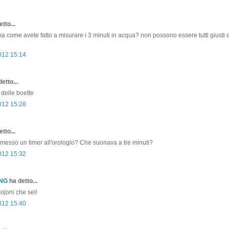
tto...
ma come avete fatto a misurare i 3 minuti in acqua? non possono essere tutti giusti d
2012 15:14
etto...
i delle boette
2012 15:28
tto...
messo un timer all'orologio? Che suonava a tre minuti?
2012 15:32
ONG
ha detto...
joni che sei!
2012 15:40