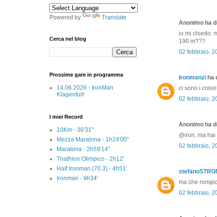
Powered by
Translate
Anonimo ha de
io mi chiedo: 
Cerca nel blog
190 m???
02 febbraio, 
Prossime gare in programma
Ironmanzi
ha d
14.06.2026 - IronMan
ci sono i color
Klagenfurt
02 febbraio, 
I miei Record
Anonimo ha de
10Km - 36'31"
@iron, ma hai 
Mezza Maratona - 1h24'00"
02 febbraio, 
Maratona - 2h59'14"
Triathlon Olimpico - 2h12'
Half Ironman (70.3) - 4h51'
stefanoSTR
Ironman - 9h34'
ma che rompico
02 febbraio, 