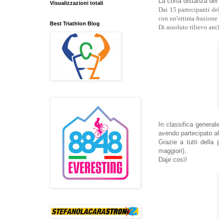
La corta distanza dei 
Visualizzazioni totali
Dai 15 partecipanti del
con un'ottima frazione 
Best Triathlon Blog
Di assoluto rilievo anc
In classifica general
avendo partecipato all
Grazie a tutti della
maggiori).
Daje così!