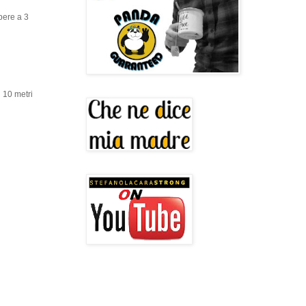
pere a 3
 10 metri