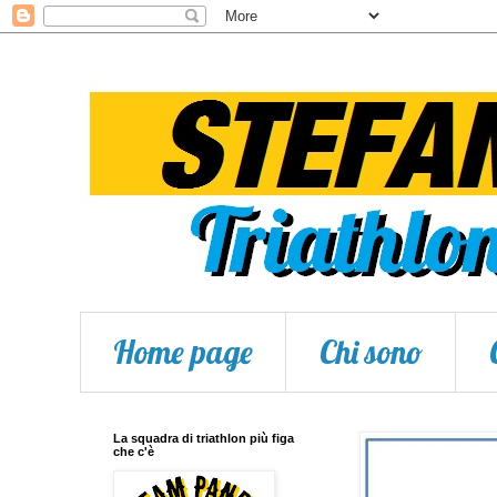
Home page
Chi sono
La squadra di triathlon più figa
che c'è