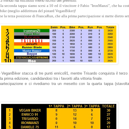
3 minuti ha riscosso meno iscritti del previsto.
la seconda tappa siamo scesi a 10 ed il vincitore è Fabio "IronManzi", che ha costr
bike (meglio addirittura del pistard VeganBiker)!
he la terza posizione di FrancaRun, che alla prima partecipazione si mette dietro se
e VeganBiker stacca di tre punti enrico91, mentre Trisardo conquista il terzo
a prima edizione, candidandosi tra i favoriti alla vittoria finale.
 partecipazione e ci rivediamo tra un mesetto con la quarta tappa (stavolt