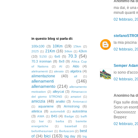
Anonimo ha de
ma dai, è una 
minuti quanti 
02 febbraio, 
stefanoSTR
in questo blog si parla di:
la mia piscina
10Km
(19)
100x100
(3)
15km
(2)
02 febbraio, 
21Km
(16)
42km
2025
(1)
34km
(1)
70.3
(54)
(10)
6x6
(5)
5150
(1)
70.3 ironman
(8)
8x8
(9)
Africa Cup
Semper Ada
Aldo
(4)
of Nations
(2)
AI
(2)
algebra
(4)
alelnamenti
(1)
alessio
(2)
io sono d'acc
alimentazione
(40)
all
(1)
02 febbraio, 
allenamenti
(146)
allenamento
(214)
allenamento
alleycat
(3)
motivation
(2)
Almanacco
Anonimo ha de
del giorno STRONG
(1)
amatori
(1)
amicizia
(48)
analisi
(3)
Antonacci
Figa sulle dis
aquaniene
(8)
Armstrong
(6)
(1)
Sono un esordie
atletica
(8)
autostima
automobili
(1)
Ciaooooozzz
(3)
B4S
(4)
AWA
(1)
Badge
(1)
baffi
Beppez
(1)
bar
(1)
barba
(2)
barrette
02 febbraio, 
energetiche
(1)
baseball
(1)
best
beforthesunset
(1)
Berlusconi
(2)
bici
(163)
of
(34)
big day
(6)
big