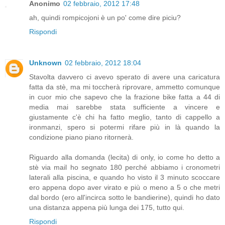
Anonimo
02 febbraio, 2012 17:48
ah, quindi rompicojoni è un po' come dire piciu?
Rispondi
Unknown
02 febbraio, 2012 18:04
Stavolta davvero ci avevo sperato di avere una caricatura
fatta da stè, ma mi toccherà riprovare, ammetto comunque
in cuor mio che sapevo che la frazione bike fatta a 44 di
media mai sarebbe stata sufficiente a vincere e
giustamente c'è chi ha fatto meglio, tanto di cappello a
ironmanzi, spero si potermi rifare più in là quando la
condizione piano piano ritornerà.
Riguardo alla domanda (lecita) di only, io come ho detto a
stè via mail ho segnato 180 perché abbiamo i cronometri
laterali alla piscina, e quando ho visto il 3 minuto scoccare
ero appena dopo aver virato e più o meno a 5 o che metri
dal bordo (ero all'incirca sotto le bandierine), quindi ho dato
una distanza appena più lunga dei 175, tutto qui.
Rispondi