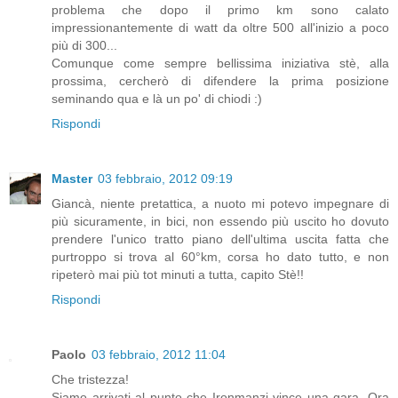
problema che dopo il primo km sono calato
impressionantemente di watt da oltre 500 all'inizio a poco
più di 300...
Comunque come sempre bellissima iniziativa stè, alla
prossima, cercherò di difendere la prima posizione
seminando qua e là un po' di chiodi :)
Rispondi
Master
03 febbraio, 2012 09:19
Giancà, niente pretattica, a nuoto mi potevo impegnare di
più sicuramente, in bici, non essendo più uscito ho dovuto
prendere l'unico tratto piano dell'ultima uscita fatta che
purtroppo si trova al 60°km, corsa ho dato tutto, e non
ripeterò mai più tot minuti a tutta, capito Stè!!
Rispondi
Paolo
03 febbraio, 2012 11:04
Che tristezza!
Siamo arrivati al punto che Ironmanzi vince una gara. Ora