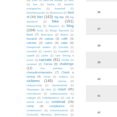
AWA
(1)
Badge
(1)
baffi
(1)
bar
(1)
barba
(2)
barrette
energetiche
(1)
baseball
(1)
best
36
beforthesunset
(1)
Berlusconi
(2)
bici
(163)
of
(34)
big day
(6)
big
bike
(151)
weekend
(2)
blog
bikepacking
(1)
Bioparco
(1)
37
(104)
body
(1)
Borgo Egnazia
(1)
boxe
(7)
Bracciano
(2)
Bryton
(1)
buciardi
(4)
caduta
(3)
caffè
(3)
calcetto
(3)
calcio
(4)
caldo
(8)
38
Campionati Italiani
(1)
Canada
(1)
canadair
(1)
cantico
(1)
Capalbio
(1)
capelli
(1)
cardio
(1)
caro Strong ti
cazzate
(61)
scrivo
(1)
Cecilia
(1)
39
challenge
Cervia
(8)
cerveteri
(2)
(12)
che sarebbe
(1)
chenedicemiamadre
(7)
Chiedi a
strong
(4)
chmet
(1)
ciciliano
(1)
40
ciclismo
(145)
cinema
(2)
civitavecchia
(1)
clandestinità
(1)
coach
(45)
Clearwater
(1)
clinic
(1)
coincidenze
(2)
collaborazione
(1)
41
colleghi
(2)
ColleMarathon
(2)
colli di
combinati
(19)
monte bove
(1)
comic
(4)
compleanno
(7)
compression
(1)
comunicazione
(2)
42
Comunità Montana dell'Aniene
(1)