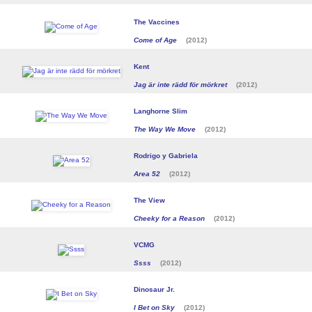
The Vaccines
Come of Age
(2012)
Kent
Jag är inte rädd för mörkret
(2012)
Langhorne Slim
The Way We Move
(2012)
Rodrigo y Gabriela
Area 52
(2012)
The View
Cheeky for a Reason
(2012)
VCMG
Ssss
(2012)
Dinosaur Jr.
I Bet on Sky
(2012)