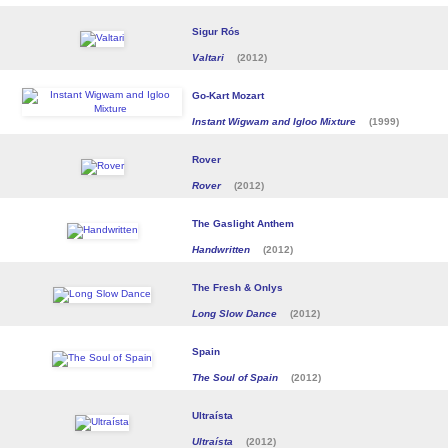
Sigur Rós
Valtari
(2012)
Go-Kart Mozart
Instant Wigwam and Igloo Mixture
(1999)
Rover
Rover
(2012)
The Gaslight Anthem
Handwritten
(2012)
The Fresh & Onlys
Long Slow Dance
(2012)
Spain
The Soul of Spain
(2012)
Ultraísta
Ultraísta
(2012)