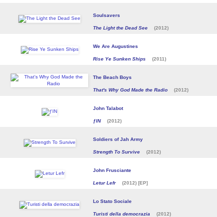
Soulsavers
The Light the Dead See
(2012)
We Are Augustines
Rise Ye Sunken Ships
(2011)
The Beach Boys
That's Why God Made the Radio
(2012)
John Talabot
ƒIN
(2012)
Soldiers of Jah Army
Strength To Survive
(2012)
John Frusciante
Letur Lefr
(2012) [EP]
Lo Stato Sociale
Turisti della democrazia
(2012)