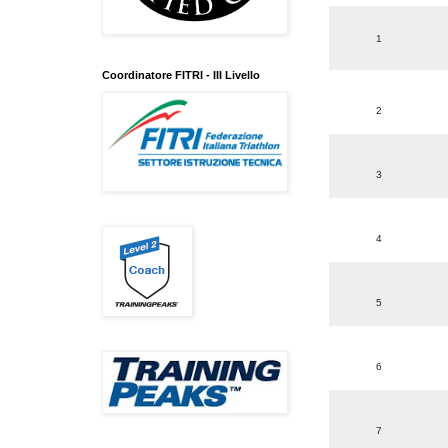
1
Coordinatore FITRI - III Livello
2
3
4
5
6
7