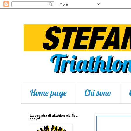
Home page
Chi sono
La squadra di triathlon più figa
che c'è