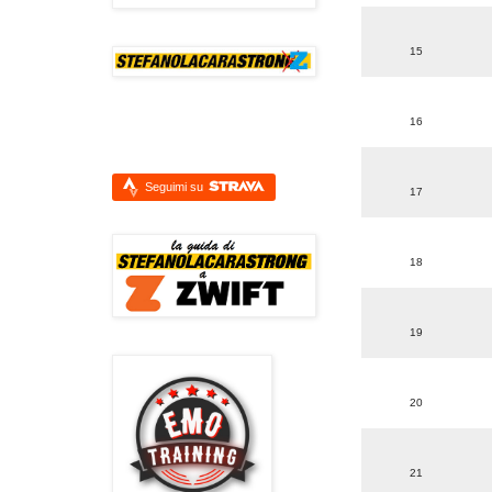
15
16
Seguimi su
17
18
19
20
21