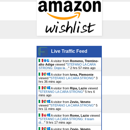
Live Traffic Feed
A visitor from
Romeno, Trentino-
alto Adige
viewed "
STEFANO LA CARA
STRONG: Dopo la…
"
2 hrs 57 mins ago
A visitor from
Ivrea, Piemonte
viewed "
STEFANO LA CARA STRONG
"
3
hrs 36 mins ago
A visitor from
Ripa, Lazio
viewed
"
STEFANO LA CARA STRONG
"
5 hrs 6
mins ago
A visitor from
Zevio, Veneto
viewed "
STEFANO LA CARA STRONG
"
5
hrs 11 mins ago
A visitor from
Rome, Lazio
viewed
"
STEFANO LA CARA STRONG: Il team
di…
"
9 hrs 17 mins ago
A visitor from
Zevio, Veneto