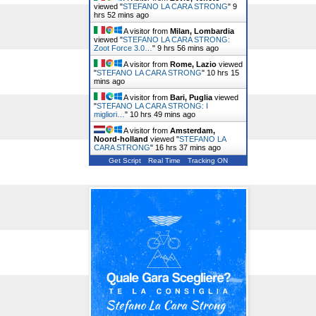
viewed "
STEFANO LA CARA STRONG
"
9
hrs 52 mins ago
A visitor from
Milan, Lombardia
viewed "
STEFANO LA CARA STRONG:
Zoot Force 3.0…
"
9 hrs 56 mins ago
A visitor from
Rome, Lazio
viewed
"
STEFANO LA CARA STRONG
"
10 hrs 15
mins ago
A visitor from
Bari, Puglia
viewed
"
STEFANO LA CARA STRONG: I
migliori…
"
10 hrs 49 mins ago
A visitor from
Amsterdam,
Noord-holland
viewed "
STEFANO LA
CARA STRONG
"
16 hrs 37 mins ago
Get Script
Real Time
Tracking ON