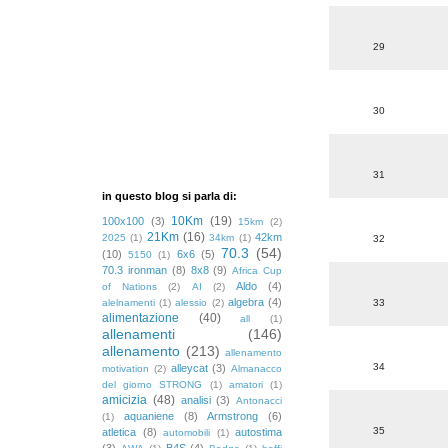
29
30
31
in questo blog si parla di:
10Km
(19)
100x100
(3)
15km
(2)
21Km
(16)
42km
2025
(1)
34km
(1)
32
70.3
(54)
(10)
6x6
(5)
5150
(1)
70.3 ironman
(8)
8x8
(9)
Africa Cup
Aldo
(4)
of Nations
(2)
AI
(2)
algebra
(4)
alelnamenti
(1)
alessio
(2)
33
alimentazione
(40)
all
(1)
allenamenti
(146)
allenamento
(213)
allenamento
34
alleycat
(3)
motivation
(2)
Almanacco
del giorno STRONG
(1)
amatori
(1)
amicizia
(48)
analisi
(3)
Antonacci
aquaniene
(8)
Armstrong
(6)
(1)
35
atletica
(8)
autostima
automobili
(1)
(3)
B4S
(4)