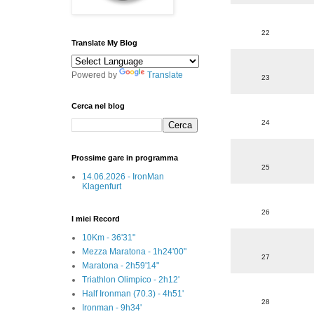
22
Translate My Blog
Powered by
Translate
23
Cerca nel blog
24
Prossime gare in programma
25
14.06.2026 - IronMan
Klagenfurt
26
I miei Record
10Km - 36'31"
Mezza Maratona - 1h24'00"
27
Maratona - 2h59'14"
Triathlon Olimpico - 2h12'
Half Ironman (70.3) - 4h51'
28
Ironman - 9h34'