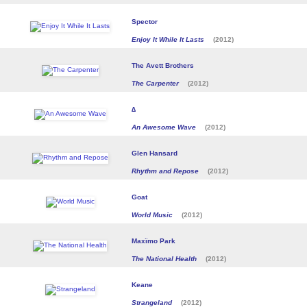
Spector
Enjoy It While It Lasts
(2012)
The Avett Brothers
The Carpenter
(2012)
∆
An Awesome Wave
(2012)
Glen Hansard
Rhythm and Repose
(2012)
Goat
World Music
(2012)
Maxïmo Park
The National Health
(2012)
Keane
Strangeland
(2012)