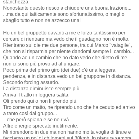
stanchezza.
Nonostante questo riesco a chiudere una buona frazione...
...ma da qui tatticamente sono sfortunatissimo, o meglio
sbaglio tutto e non ne azzecco una!
Ho un bel gruppetto davanti a me e forzo tanttissimo per
cercare di rientrare ma vedo che il guadagno non è molto.
Rientrano sui die me due persone, tra cui Marco "vaiagile",
che non si risparmia per niente dandomi sempre il cambio...
Quando ad un cambio che ho dato vedo che dietro di me
non ci sono più provo ad allungare.
Poco prima del primo giro (dei due) c'è una leggera
pendenza, e in distanza vedo un bel gruppone in distanza.
Secondo forcing assurdo.
La distanza diminuisce sempre più.
Arriva il tratto in leggera salita.
Oli prendo qui o non li prendo più.
Tiro come un matto, ne riprendo uno che ha ceduto ed arrivo
a tanto così dal gruppo...
...che però spiana e se ne rivà...
Altre energie sprecate inutilmente.
Mi riprendono in due ma non hanno molta voglia di tirare e
facciamo un po' di chilometri sui 30kmh. In pianura sembra