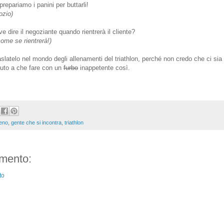
repariamo i panini per buttarli!
ozio)
 dire il negoziante quando rientrerà il cliente?
come se rientrerà!)
aslatelo nel mondo degli allenamenti del triathlon, perché non credo che ci sia
uto a che fare con un
furbo
inappetente così.
leno
,
gente che si incontra
,
triathlon
mento:
to