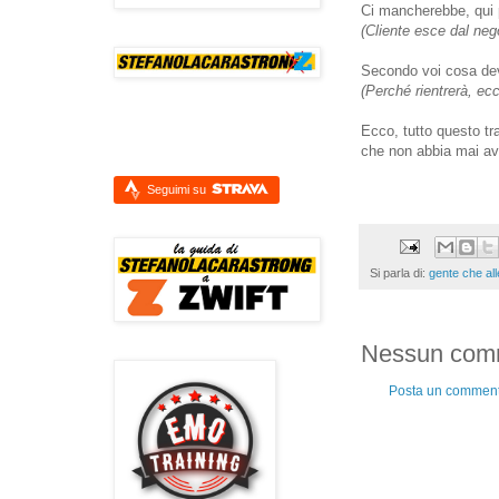
Ci mancherebbe, qui p
(Cliente esce dal neg
Secondo voi cosa deve
(Perché rientrerà, ec
Ecco, tutto questo tr
che non abbia mai av
Seguimi su
Si parla di:
gente che al
Nessun com
Posta un commen