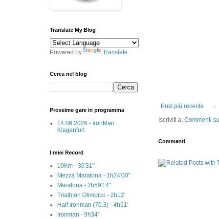
Translate My Blog
Powered by
Translate
Cerca nel blog
Post più recente
Prossime gare in programma
Iscriviti a:
Commenti sul
14.06.2026 - IronMan
Klagenfurt
Commenti
I miei Record
10Km - 36'31"
Mezza Maratona - 1h24'00"
Maratona - 2h59'14"
Triathlon Olimpico - 2h12'
Half Ironman (70.3) - 4h51'
Ironman - 9h34'