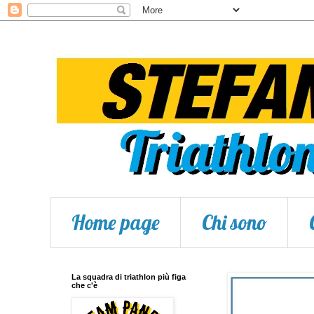
Home page
Chi sono
La squadra di triathlon più figa
che c'è