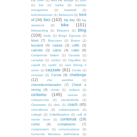
AWA
(1)
Badge
(1)
baffi
(1)
bar
(1)
barba
(2)
barrette
energetiche
(1)
baseball
(1)
best
beforthesunset
(1)
Berlusconi
(2)
bici
(163)
of
(34)
big day
(6)
big
bike
(151)
weekend
(2)
blog
bikepacking
(1)
Bioparco
(1)
(104)
body
(1)
Borgo Egnazia
(1)
boxe
(7)
Bracciano
(2)
Bryton
(1)
buciardi
(4)
caduta
(3)
caffè
(3)
calcetto
(3)
calcio
(4)
caldo
(8)
Campionati Italiani
(1)
Canada
(1)
canadair
(1)
cantico
(1)
Capalbio
(1)
capelli
(1)
cardio
(1)
caro Strong ti
cazzate
(61)
scrivo
(1)
Cecilia
(1)
challenge
Cervia
(8)
cerveteri
(2)
(12)
che sarebbe
(1)
chenedicemiamadre
(7)
Chiedi a
strong
(4)
chmet
(1)
ciciliano
(1)
ciclismo
(145)
cinema
(2)
civitavecchia
(1)
clandestinità
(1)
coach
(45)
Clearwater
(1)
clinic
(1)
coincidenze
(2)
collaborazione
(1)
colleghi
(2)
ColleMarathon
(2)
colli di
combinati
(19)
monte bove
(1)
comic
(4)
compleanno
(7)
compression
(1)
comunicazione
(2)
Comunità Montana dell'Aniene
(1)