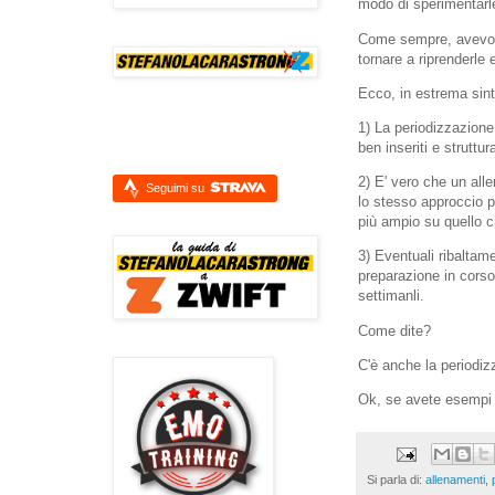
modo di sperimentarle
Come sempre, avevo d
tornare a riprenderle e
Ecco, in estrema sint
1) La periodizzazion
ben inseriti e struttu
2) E' vero che un all
Seguimi su
lo stesso approccio pe
più ampio su quello c
3) Eventuali ribaltame
preparazione in corso
settimanli.
Come dite?
C'è anche la periodiz
Ok, se avete esempi e
Si parla di:
allenamenti
,