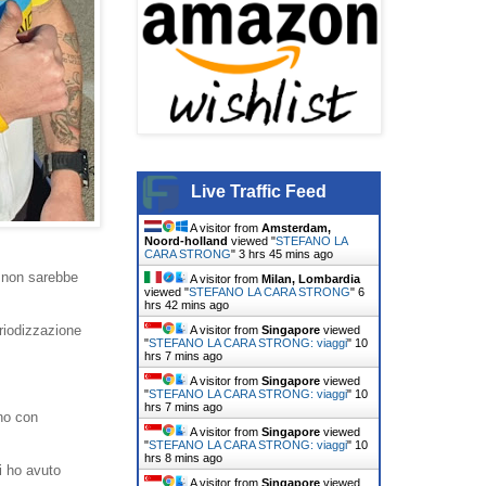
Live Traffic Feed
A visitor from
Amsterdam,
Noord-holland
viewed "
STEFANO LA
CARA STRONG
"
3 hrs 45 mins ago
o non sarebbe
A visitor from
Milan, Lombardia
viewed "
STEFANO LA CARA STRONG
"
6
hrs 42 mins ago
riodizzazione
A visitor from
Singapore
viewed
"
STEFANO LA CARA STRONG: viaggi
"
10
hrs 7 mins ago
A visitor from
Singapore
viewed
"
STEFANO LA CARA STRONG: viaggi
"
10
hrs 7 mins ago
rno con
A visitor from
Singapore
viewed
"
STEFANO LA CARA STRONG: viaggi
"
10
hrs 8 mins ago
i ho avuto
A visitor from
Singapore
viewed