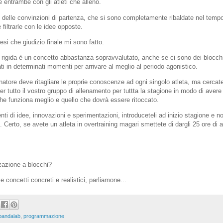
 entrambe con gli atleti che alleno.
elle convinzioni di partenza, che si sono completamente ribaldate nel tempo
 filtrarle con le idee opposte.
esi che giudizio finale mi sono fatto.
e rigida è un concetto abbastanza sopravvalutato, anche se ci sono dei blocc
rati in determinati momenti per arrivare al meglio al periodo agonistico.
enatore deve ritagliare le proprie conoscenze ad ogni singolo atleta, ma cerca
r tutto il vostro gruppo di allenamento per tuttta la stagione in modo di avere
he funziona meglio e quello che dovrà essere ritoccato.
nti di idee, innovazioni e sperimentazioni, introduceteli ad inizio stagione e n
. Certo, se avete un atleta in overtraining magari smettete di dargli 25 ore di
zazione a blocchi?
 concetti concreti e realistici, parliamone...
pandalab
,
programmazione