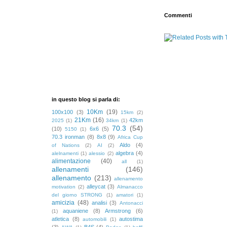
Commenti
in questo blog si parla di:
10Km
(19)
100x100
(3)
15km
(2)
21Km
(16)
42km
2025
(1)
34km
(1)
70.3
(54)
(10)
6x6
(5)
5150
(1)
70.3 ironman
(8)
8x8
(9)
Africa Cup
Aldo
(4)
of Nations
(2)
AI
(2)
algebra
(4)
alelnamenti
(1)
alessio
(2)
alimentazione
(40)
all
(1)
allenamenti
(146)
allenamento
(213)
allenamento
alleycat
(3)
motivation
(2)
Almanacco
del giorno STRONG
(1)
amatori
(1)
amicizia
(48)
analisi
(3)
Antonacci
aquaniene
(8)
Armstrong
(6)
(1)
atletica
(8)
autostima
automobili
(1)
(3)
B4S
(4)