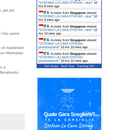
"
STEFANO LA CARA STRONG: clinic
"
10
hrs 8 mins ago
, per poi
A visitor from
Singapore
viewed
"
STEFANO LA CARA STRONG: clinic
"
10
hrs 9 mins ago
A visitor from
Singapore
viewed
"
STEFANO LA CARA STRONG: clinic
"
10
hi che vanno
hrs 10 mins ago
A visitor from
Singapore
viewed
"
STEFANO LA CARA STRONG:
presentazione
"
10 hrs 10 mins ago
te di mantenere
 un riferimento
A visitor from
Singapore
viewed
"
STEFANO LA CARA STRONG:
presentazione
"
10 hrs 10 mins ago
Get Script
Real Time
Tracking ON
on a
 allenamento