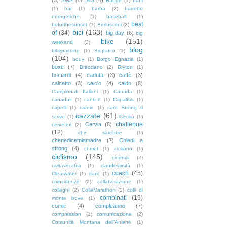
AWA
(1)
Badge
(1)
baffi
(1)
bar
(1)
barba
(2)
barrette
energetiche
(1)
baseball
(1)
best
beforthesunset
(1)
Berlusconi
(2)
bici
(163)
of
(34)
big day
(6)
big
bike
(151)
weekend
(2)
blog
bikepacking
(1)
Bioparco
(1)
(104)
body
(1)
Borgo Egnazia
(1)
boxe
(7)
Bracciano
(2)
Bryton
(1)
buciardi
(4)
caduta
(3)
caffè
(3)
calcetto
(3)
calcio
(4)
caldo
(8)
Campionati Italiani
(1)
Canada
(1)
canadair
(1)
cantico
(1)
Capalbio
(1)
capelli
(1)
cardio
(1)
caro Strong ti
cazzate
(61)
scrivo
(1)
Cecilia
(1)
challenge
Cervia
(8)
cerveteri
(2)
(12)
che sarebbe
(1)
chenedicemiamadre
(7)
Chiedi a
strong
(4)
chmet
(1)
ciciliano
(1)
ciclismo
(145)
cinema
(2)
civitavecchia
(1)
clandestinità
(1)
coach
(45)
Clearwater
(1)
clinic
(1)
coincidenze
(2)
collaborazione
(1)
colleghi
(2)
ColleMarathon
(2)
colli di
combinati
(19)
monte bove
(1)
comic
(4)
compleanno
(7)
compression
(1)
comunicazione
(2)
Comunità Montana dell'Aniene
(1)