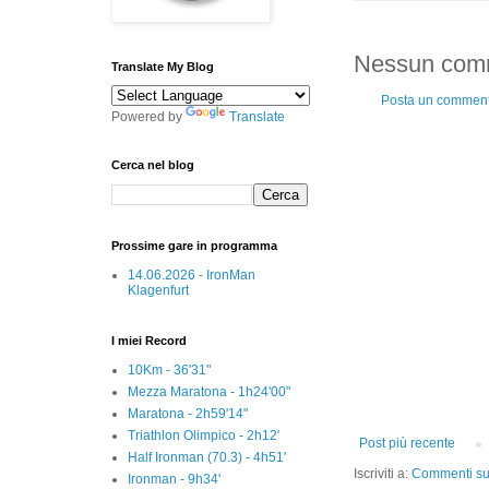
Nessun com
Translate My Blog
Posta un commen
Powered by
Translate
Cerca nel blog
Prossime gare in programma
14.06.2026 - IronMan
Klagenfurt
I miei Record
10Km - 36'31"
Mezza Maratona - 1h24'00"
Maratona - 2h59'14"
Triathlon Olimpico - 2h12'
Post più recente
Half Ironman (70.3) - 4h51'
Iscriviti a:
Commenti sul
Ironman - 9h34'