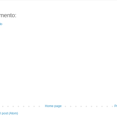
mento:
to
Home page
P
 post (Atom)