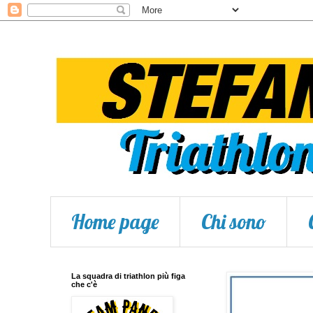
Home page
Chi sono
La squadra di triathlon più figa
che c'è