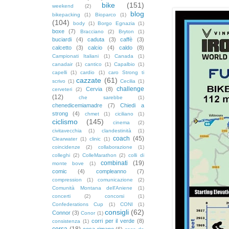
bike
(151)
weekend
(2)
blog
bikepacking
(1)
Bioparco
(1)
(104)
body
(1)
Borgo Egnazia
(1)
boxe
(7)
Bracciano
(2)
Bryton
(1)
buciardi
(4)
caduta
(3)
caffè
(3)
calcetto
(3)
calcio
(4)
caldo
(8)
Campionati Italiani
(1)
Canada
(1)
canadair
(1)
cantico
(1)
Capalbio
(1)
capelli
(1)
cardio
(1)
caro Strong ti
cazzate
(61)
scrivo
(1)
Cecilia
(1)
challenge
Cervia
(8)
cerveteri
(2)
(12)
che sarebbe
(1)
chenedicemiamadre
(7)
Chiedi a
strong
(4)
chmet
(1)
ciciliano
(1)
ciclismo
(145)
cinema
(2)
civitavecchia
(1)
clandestinità
(1)
coach
(45)
Clearwater
(1)
clinic
(1)
coincidenze
(2)
collaborazione
(1)
colleghi
(2)
ColleMarathon
(2)
colli di
combinati
(19)
monte bove
(1)
comic
(4)
compleanno
(7)
compression
(1)
comunicazione
(2)
Comunità Montana dell'Aniene
(1)
concerti
(2)
concorsi
(1)
Confederations Cup
(1)
CONI
(1)
consigli
(62)
Connor
(3)
Conor
(1)
corri per il verde
(8)
consistenza
(1)
corsa
(18)
cosa rimane
(6)