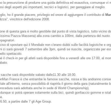
 la presunzione di produrre una guida definitiva ed esaustiva, comunque vi
si degli aspetti più importanti, tecnici e logistici, per gareggiare al meglio.
lio, ho il grande piacere, privilegio ed onore di aggiungere il contributo di
Mar
izza", vincitrice dell'edizione 2008.
e di questa gara è molto gestibile dal punto di vista logistico, tutto vicino da
alissima Piazza Massena) alla zona cambio a 100mt, dalla partenza del nuoto 
mpagnatori.
so di spostare qui il Mondiale non c'erano dubbi sulle facilità logistiche e or
ni ci sarà giovedì 7 settembre alle 3pm, quindi se riuscite, organizzate per es
ello spettacolo.
 il check-in per gli atleti sarà disponibile fino a venerdì alle ore 17:00, al m
abato.
 sacche sarà disponibile sabato dalle11.30 alle 18.00.
'IronMan France è che entrambe le famose sacche, rossa e blu andranno conseg
ale all'interno, senza possibilità di riaprirla il giorno della gara (naturalmente 
 procedura sarà adottata anche in sede di World Championship).
 dunque si potrà operare solamente sulla bici, quindi gonfiaccio gomme e istal
ne.
6.50, a partire dalle 7 gli Age Group.