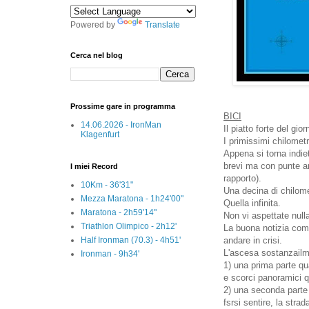
Powered by
Translate
Cerca nel blog
Prossime gare in programma
BICI
14.06.2026 - IronMan
Il piatto forte del gior
Klagenfurt
I primissimi chilometri
Appena si torna indiet
brevi ma con punte a
I miei Record
rapporto).
10Km - 36'31"
Una decina di chilomet
Mezza Maratona - 1h24'00"
Quella infinita.
Maratona - 2h59'14"
Non vi aspettate null
Triathlon Olimpico - 2h12'
La buona notizia com
Half Ironman (70.3) - 4h51'
andare in crisi.
L'ascesa sostanzailme
Ironman - 9h34'
1) una prima parte qua
e scorci panoramici 
2) una seconda parte 
fsrsi sentire, la stra