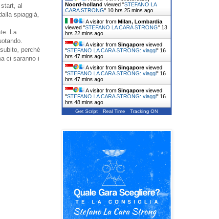
Noord-holland
viewed "
STEFANO LA
start, al
CARA STRONG
"
10 hrs 25 mins ago
dalla spiaggià,
A visitor from
Milan, Lombardia
viewed "
STEFANO LA CARA STRONG
"
13
te. La
hrs 22 mins ago
nuotando.
A visitor from
Singapore
viewed
 subito, perchè
"
STEFANO LA CARA STRONG: viaggi
"
16
hrs 47 mins ago
ma ci saranno i
A visitor from
Singapore
viewed
"
STEFANO LA CARA STRONG: viaggi
"
16
hrs 47 mins ago
A visitor from
Singapore
viewed
"
STEFANO LA CARA STRONG: viaggi
"
16
hrs 48 mins ago
Get Script
Real Time
Tracking ON