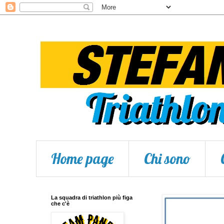
Home page
Chi sono
La squadra di triathlon più figa
che c'è