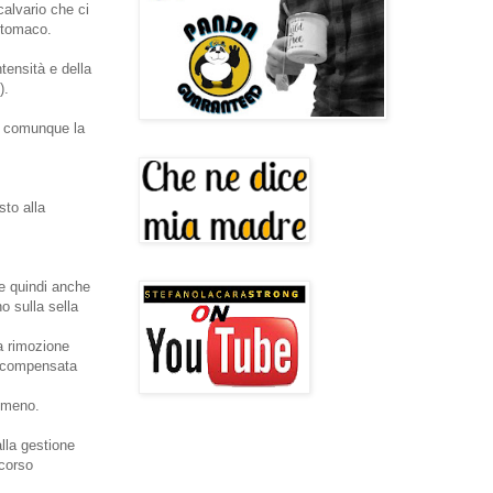
calvario che ci
 stomaco.
tensità e della
).
ve comunque la
sto alla
 e quindi anche
o sulla sella
la rimozione
, compensata
n meno.
alla gestione
rcorso