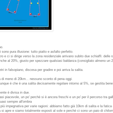
no.
 sono pura illusione: tutto piatto e asfalto perfetto.
ro e ci si dirige verso la zona residenziale arrivano subito due schiaffi: delle
nche al 20%, giusto per spezzare qualsiasi baldanza (consigliato almeno un
ri in falsopiano, discesa per gradire e poi arriva la salita.
a di meno di 20km... nessuno sconto di pena oggi.
unque è che è una salita decisamente regolare intorno al 5%, se gestita bene
nte è divisa in due.
si piacevole, un po' perchè si è ancora freschi e un po' per il percorso tra gal
quasi sempre all'ombra
più impegnativa per varie ragioni: abbiamo fatto già 10km di salita e la fatica
da si apre e siamo totalmente esposti al sole e perchè ci sono un paio di chilome