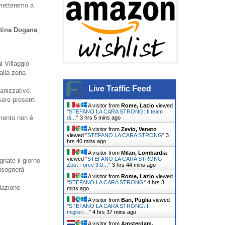
 metteremo a
tina Dogana
,
l Villaggio
alla zona
Live Traffic Feed
ganizzative.
sere presenti
A visitor from
Rome, Lazio
viewed
"
STEFANO LA CARA STRONG: Il team
omento non è
di…
"
3 hrs 5 mins ago
A visitor from
Zevio, Veneto
viewed "
STEFANO LA CARA STRONG
"
3
hrs 40 mins ago
A visitor from
Milan, Lombardia
viewed "
STEFANO LA CARA STRONG:
nate il giorno
Zoot Force 3.0…
"
3 hrs 44 mins ago
bisognerà
A visitor from
Rome, Lazio
viewed
"
STEFANO LA CARA STRONG
"
4 hrs 3
lazione
mins ago
A visitor from
Bari, Puglia
viewed
"
STEFANO LA CARA STRONG: I
migliori…
"
4 hrs 37 mins ago
A visitor from
Amsterdam,