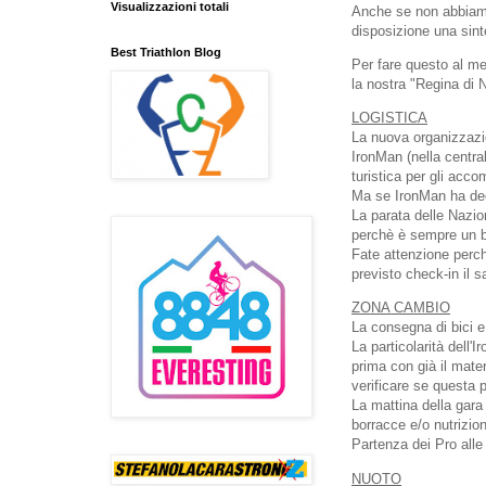
Visualizzazioni totali
Anche se non abbiamo
disposizione una sinte
Best Triathlon Blog
Per fare questo al meg
la nostra "Regina di N
LOGISTICA
La nuova organizzazion
IronMan (nella centr
turistica per gli acco
Ma se IronMan ha deci
La parata delle Nazio
perchè è sempre un b
Fate attenzione perchè
previsto check-in il s
ZONA CAMBIO
La consegna di bici e
La particolarità dell
prima con già il materi
verificare se questa
La mattina della gara
borracce e/o nutrizio
Partenza dei Pro alle 
NUOTO