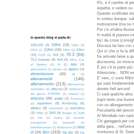
6%, e il cambio di pen
aspetta, e vedere su i
Quando scollinate sta
In sintesi dunque, sa
motivazione (ma se n
Poi c'è un'altra illusi
In realtà di pianura 
in questo blog si parla di:
bici da crono (consigli
10Km
(19)
100x100
(3)
15km
(2)
Discesa da fare con a
21Km
(16)
42km
2025
(1)
34km
(1)
Qui sì che si fa la di
70.3
(54)
(10)
6x6
(5)
5150
(1)
Se arrivate bene a que
70.3 ironman
(8)
8x8
(9)
Africa Cup
discesona, se invece c
Aldo
(4)
of Nations
(2)
AI
(2)
E poi c'è la parte più
algebra
(4)
alelnamenti
(1)
alessio
(2)
Attenzione... NON sem
alimentazione
(40)
all
(1)
E' vero, ci sono 60km
allenamenti
(146)
qui sarà fondamentale
allenamento
(213)
allenamento
dovete farli ancora!
alleycat
(3)
motivation
(2)
Almanacco
Ci sarà qualche altra
del giorno STRONG
(1)
amatori
(1)
amicizia
(48)
analisi
(3)
Antonacci
(ogni tanto una buona
aquaniene
(8)
Armstrong
(6)
(1)
con un allungamento 
atletica
(8)
autostima
automobili
(1)
Peculiarità del perco
(3)
B4S
(4)
AWA
(1)
Badge
(1)
baffi
Al Mondiale non sarà
(1)
bar
(1)
barba
(2)
barrette
Chi gareggerà per comp
energetiche
(1)
baseball
(1)
della gara... nell'un
best
beforthesunset
(1)
Berlusconi
(2)
bici
(163)
montuoso di St. Geor
of
(34)
big day
(6)
big