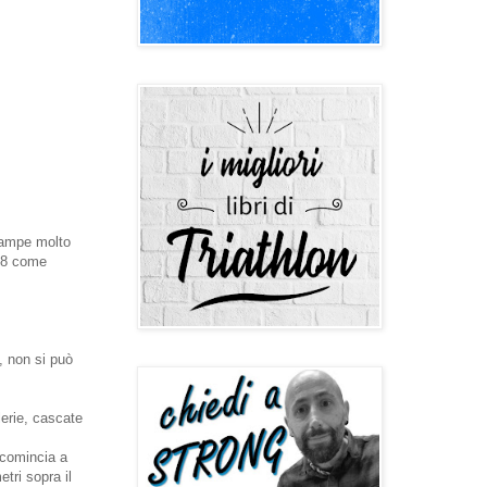
 rampe molto
 28 come
, non si può
lerie, cascate
 comincia a
tri sopra il