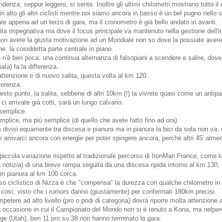
denza, seppur leggero, si sente. Inoltre gli ultimi chilometri mostrano tutto il 
n alto gli altri ciclisti mentre noi siamo ancora in basso è un bel pugno nello
te appena ad un terzo di gara, ma il cronometro è già bello andato in avanti.
lita impegnativa ma dove il focus principale va mantenuto nella gestione dell'in
on avete la giusta motivazione ad un Mondiale non so dove la possiate avere
one: la cosiddetta parte centrale in piano.
ce n'è ben poca: una continua alternanza di falsopiani a scendere e salire, do
ata) fa la differenza.
ttenzione e di nuovo salita, questa volta al km 120.
fferenza.
sto punto, la salita, sebbene di altri 10km (!) la vivrete quasi come un antipa
i arrivate già cotti, sarà un lungo calvario.
 semplice.
plice, ma più semplice (di quello che avete fatto fino ad ora).
 divisi equamente tra discesa e pianura ma in pianura la bici da sola non va,
 arrivarci ancora con energie per poter spingere ancora, perchè altri 45' almen
 piccola variazione rispetto al tradizionale percorso di IronMan France, come 
 notizia) di una breve rampa seguita da una discesa ripida intorno al km 130
in pianura al km 100 corca.
rso ciclistico di Nizza è che "compensa" la durezza con qualche chilometro i
 così, visto che i rumors danno (giustamente) per confermati 180km precisi.
etere ad alto livello (pro o podi di categoria) dovrà riporre molta attenzione 
ica occasione in cui il Campionato del Mondo non si è tenuto a Kona, ma nelpe
ge (Utah), ben 11 pro su 38 non hanno terminato la gara.