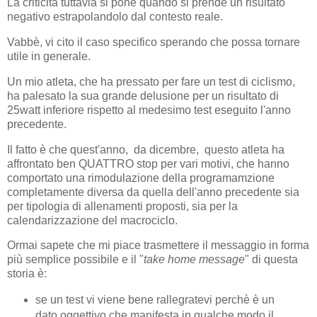
La criticità tuttavia si pone quando si prende un risultato
negativo estrapolandolo dal contesto reale.
Vabbè, vi cito il caso specifico sperando che possa tornare
utile in generale.
Un mio atleta, che ha pressato per fare un test di ciclismo,
ha palesato la sua grande delusione per un risultato di
25watt inferiore rispetto al medesimo test eseguito l'anno
precedente.
Il fatto è che quest'anno, da dicembre, questo atleta ha
affrontato ben QUATTRO stop per vari motivi, che hanno
comportato una rimodulazione della programamzione
completamente diversa da quella dell'anno precedente sia
per tipologia di allenamenti proposti, sia per la
calendarizzazione del macrociclo.
Ormai sapete che mi piace trasmettere il messaggio in forma
più semplice possibile e il "
take home message
" di questa
storia è:
se un test vi viene bene rallegratevi perchè è un
dato oggettivo che manifesta in qualche modo il