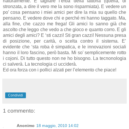
naturalmente. E tagliare l’erba della fattoria (quella, di
stronzata, a dire il vero me la sono risparmiata). E vedere un
po’ cosa pensano i miei amici per dire la mia su quello che
pensano. E vedere dove chi e perché mi hanno taggato. Ma,
alla fine, che cazzo me frega! Gli amici lo sanno già che
ascolto che leggo che vedo a che gioco e quanto corro. E gli
amici degli amici? E ‘sti cazzi! Sti gran cazzi! Nessuna presa
di posizione, per carità, o scelta contro il sistema. E’
evidente che ‘sta roba è simpatica, e le innovazioni sociali
hanno il loro fascino, però basta. Mi so' semplicemente rotto
i cojoni. Di tutto questo non ne ho bisogno. La tecnonologia
ci salverà. La tecnologia ci ucciderà.
Ed ora forza con i pollici alzati per l’elemento che piace!
Condividi
1 commento:
Anonimo
18 maggio, 2010 14:02