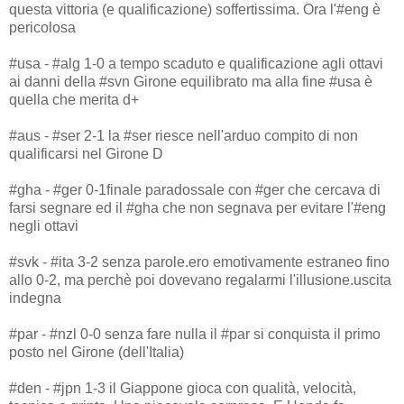
questa vittoria (e qualificazione) soffertissima. Ora l'#eng è
pericolosa
#usa - #alg 1-0 a tempo scaduto e qualificazione agli ottavi
ai danni della #svn Girone equilibrato ma alla fine #usa è
quella che merita d+
#aus - #ser 2-1 la #ser riesce nell'arduo compito di non
qualificarsi nel Girone D
#gha - #ger 0-1finale paradossale con #ger che cercava di
farsi segnare ed il #gha che non segnava per evitare l'#eng
negli ottavi
#svk - #ita 3-2 senza parole.ero emotivamente estraneo fino
allo 0-2, ma perchè poi dovevano regalarmi l'illusione.uscita
indegna
#par - #nzl 0-0 senza fare nulla il #par si conquista il primo
posto nel Girone (dell'Italia)
#den - #jpn 1-3 il Giappone gioca con qualità, velocità,