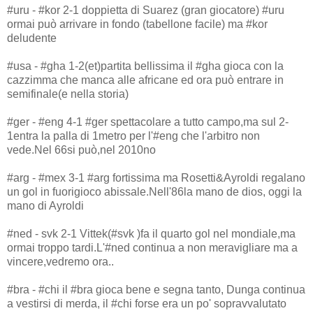
#uru - #kor 2-1 doppietta di Suarez (gran giocatore) #uru
ormai può arrivare in fondo (tabellone facile) ma #kor
deludente
#usa - #gha 1-2(et)partita bellissima il #gha gioca con la
cazzimma che manca alle africane ed ora può entrare in
semifinale(e nella storia)
#ger - #eng 4-1 #ger spettacolare a tutto campo,ma sul 2-
1entra la palla di 1metro per l'#eng che l'arbitro non
vede.Nel 66si può,nel 2010no
#arg - #mex 3-1 #arg fortissima ma Rosetti&Ayroldi regalano
un gol in fuorigioco abissale.Nell'86la mano de dios, oggi la
mano di Ayroldi
#ned - svk 2-1 Vittek(#svk )fa il quarto gol nel mondiale,ma
ormai troppo tardi.L'#ned continua a non meravigliare ma a
vincere,vedremo ora..
#bra - #chi il #bra gioca bene e segna tanto, Dunga continua
a vestirsi di merda, il #chi forse era un po' sopravvalutato