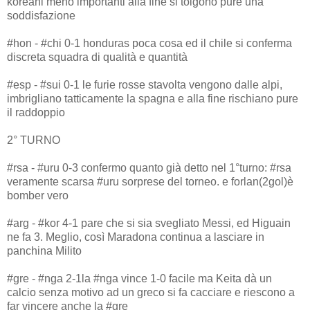
koreani meno importanti alla fine si tolgono pure una
soddisfazione
#hon - #chi 0-1 honduras poca cosa ed il chile si conferma
discreta squadra di qualità e quantità
#esp - #sui 0-1 le furie rosse stavolta vengono dalle alpi,
imbrigliano tatticamente la spagna e alla fine rischiano pure
il raddoppio
2° TURNO
#rsa - #uru 0-3 confermo quanto già detto nel 1°turno: #rsa
veramente scarsa #uru sorprese del torneo. e forlan(2gol)è
bomber vero
#arg - #kor 4-1 pare che si sia svegliato Messi, ed Higuain
ne fa 3. Meglio, così Maradona continua a lasciare in
panchina Milito
#gre - #nga 2-1la #nga vince 1-0 facile ma Keita dà un
calcio senza motivo ad un greco si fa cacciare e riescono a
far vincere anche la #gre