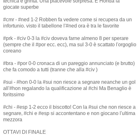
tecnica e grinta. Una piacevole sorpresa. E Honda fa
giocate superbe
#cmr - #ned 1-2 Robben fa vedere come si recupera da un
infortunio. visto il tabellone l'#ned ora è tra le favorite
#prk - #civ 0-3 la #civ doveva farne almeno 8 per sperare
(sempre che il #por ecc. ecc), ma sul 3-0 è scattato l'orgoglio
coreano
#bra - #por 0-0 cronaca di un pareggio annunciato (e brutto)
che fa comodo a tutti (tranne che alla #civ )
#sui - #hon 0-0 la #sui non riesce a segnare neanche un gol
all'#hon regalando la qualificazione al #chi Ma Benaglio è
foritssimo
#chi - #esp 1-2 ecco il biscotto! Con la #sui che non riesce a
segnare, #chi e #esp si accontentano e non giocano l'ultima
mezzora
OTTAVI DI FINALE