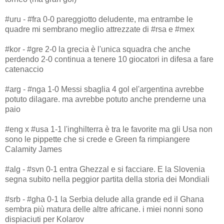
#uru - #fra 0-0 pareggiotto deludente, ma entrambe le
quadre mi sembrano meglio attrezzate di #rsa e #mex
#kor - #gre 2-0 la grecia è l'unica squadra che anche
perdendo 2-0 continua a tenere 10 giocatori in difesa a fare
catenaccio
#arg - #nga 1-0 Messi sbaglia 4 gol el'argentina avrebbe
potuto dilagare. ma avrebbe potuto anche prenderne una
paio
#eng x #usa 1-1 l'inghilterra è tra le favorite ma gli Usa non
sono le pippette che si crede e Green fa rimpiangere
Calamity James
#alg - #svn 0-1 entra Ghezzal e si facciare. E la Slovenia
segna subito nella peggior partita della storia dei Mondiali
#srb - #gha 0-1 la Serbia delude alla grande ed il Ghana
sembra più matura delle altre africane. i miei nonni sono
dispiaciuti per Kolarov