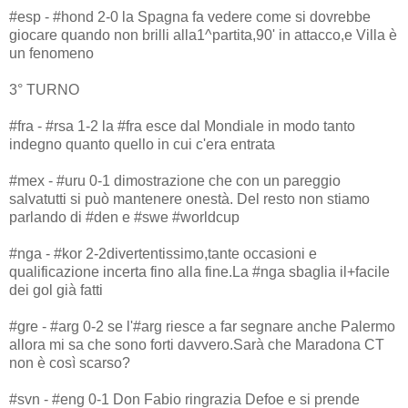
#esp - #hond 2-0 la Spagna fa vedere come si dovrebbe
giocare quando non brilli alla1^partita,90' in attacco,e Villa è
un fenomeno
3° TURNO
#fra - #rsa 1-2 la #fra esce dal Mondiale in modo tanto
indegno quanto quello in cui c'era entrata
#mex - #uru 0-1 dimostrazione che con un pareggio
salvatutti si può mantenere onestà. Del resto non stiamo
parlando di #den e #swe #worldcup
#nga - #kor 2-2divertentissimo,tante occasioni e
qualificazione incerta fino alla fine.La #nga sbaglia il+facile
dei gol già fatti
#gre - #arg 0-2 se l'#arg riesce a far segnare anche Palermo
allora mi sa che sono forti davvero.Sarà che Maradona CT
non è così scarso?
#svn - #eng 0-1 Don Fabio ringrazia Defoe e si prende