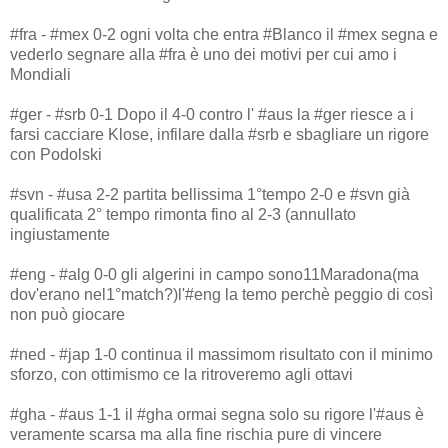
#fra - #mex 0-2 ogni volta che entra #Blanco il #mex segna e
vederlo segnare alla #fra è uno dei motivi per cui amo i
Mondiali
#ger - #srb 0-1 Dopo il 4-0 contro l' #aus la #ger riesce a i
farsi cacciare Klose, infilare dalla #srb e sbagliare un rigore
con Podolski
#svn - #usa 2-2 partita bellissima 1°tempo 2-0 e #svn già
qualificata 2° tempo rimonta fino al 2-3 (annullato
ingiustamente
#eng - #alg 0-0 gli algerini in campo sono11Maradona(ma
dov'erano nel1°match?)l'#eng la temo perchè peggio di così
non può giocare
#ned - #jap 1-0 continua il massimom risultato con il minimo
sforzo, con ottimismo ce la ritroveremo agli ottavi
#gha - #aus 1-1 il #gha ormai segna solo su rigore l'#aus è
veramente scarsa ma alla fine rischia pure di vincere