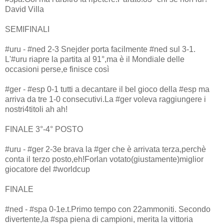
David Villa
SEMIFINALI
#uru - #ned 2-3 Snejder porta facilmente #ned sul 3-1.
L'#uru riapre la partita al 91°,ma è il Mondiale delle
occasioni perse,e finisce così
#ger - #esp 0-1 tutti a decantare il bel gioco della #esp ma
arriva da tre 1-0 consecutivi.La #ger voleva raggiungere i
nostri4titoli ah ah!
FINALE 3°-4° POSTO
#uru - #ger 2-3e brava la #ger che è arrivata terza,perchè
conta il terzo posto,eh!Forlan votato(giustamente)miglior
giocatore del #worldcup
FINALE
#ned - #spa 0-1e.t.Primo tempo con 22ammoniti. Secondo
divertente,la #spa piena di campioni, merita la vittoria