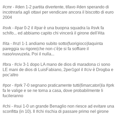
#cmr - #den 1-2 partita divertente, tifavo #den sperando di
incotnrarla agli ottavi per vendicare ancora il biscotto di euro
2004
#svk - #par 0-2 il #par è una buopna squadra la #svk fa
schifo... ed abbiamo capito chi vincerà il girone dell'#ita
#ita - #nzl 1-1 andiamo subito sotto(fuorigioco)Iaquinta
pareggia su rigore(che non c'è)e si fa soffiare il
naso/vuvuzela. Poi il nulla...
#bra - #civ 3-1 dopo LA mano de dios di maradona ci sono
LE mani de dios di LuisFabiano, 2per1gol il #civ è Drogba e
poc'altro
#por - #prk 7-0 segnano praticamente tutti(6marcatori)la #prk
fa le valige e se ne torna a casa, dove probabilmente li
fucileranno
#chi - #sui 1-0 un grande Benaglio non riesce ad evitare una
sconfitta (in 10). Il #chi rischia di passare primo nel girone