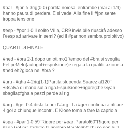
#par - #jpn 5-3rig(0-0) partita noiosa, entrambe (mai ai 1/4)
hanno paura di perdere. E si vede. Alla fine il #jpn sente
troppa tensione
#esp - #por 1-0 il solito Villa, CR9 invisibile riuscirà adesso
l'#esp ad arrivare in semi? (ed il #par non sembra proibitivo)
QUARTI DI FINALE
#ned - #bra 2-1 dopo un ottimo1°tempo del #bra si sveglia
FelipeMelo(autogol+espulsione)e regala la qualificazione a
#ned eh?gioca nel #bra ?
#uru - #gha 4-2rig(1-1)Partita stupenda.Suarez al120°
+3salva di mano sulla riga.Espulsione+rigore(che Gyan
sbaglia)#gha a pezzi perde ai rig
#arg - #ger 0-4 disfatta per l'#arg . La #ger continua a rifilare
4 gol a chiunque incontri. E Klose torna a fare la capriola
#spa - #par 1-0 59°Rigore per #par .Parato!60°Rigore per
#spa.Gol ma l'arbitro fa ripetere.Parato!83° chi se non lui?