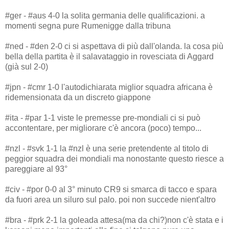
#ger - #aus 4-0 la solita germania delle qualificazioni. a
momenti segna pure Rumenigge dalla tribuna
#ned - #den 2-0 ci si aspettava di più dall'olanda. la cosa più
bella della partita è il salavataggio in rovesciata di Aggard
(già sul 2-0)
#jpn - #cmr 1-0 l'autodichiarata miglior squadra africana è
ridemensionata da un discreto giappone
#ita - #par 1-1 viste le premesse pre-mondiali ci si può
accontentare, per migliorare c'è ancora (poco) tempo...
#nzl - #svk 1-1 la #nzl è una serie pretendente al titolo di
peggior squadra dei mondiali ma nonostante questo riesce a
pareggiare al 93°
#civ - #por 0-0 al 3° minuto CR9 si smarca di tacco e spara
da fuori area un siluro sul palo. poi non succede nient'altro
#bra - #prk 2-1 la goleada attesa(ma da chi?)non c'è stata e i