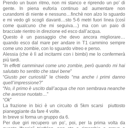
Prendo un buon ritmo, non mi stanco e riprendo un po’ di
gente. In piena euforia continuo ad aumentare non
curandomi di niente e nessuno…finchè non alzo lo sguardo
e mi vedo gli scogli davanti…sto 5-6 metri fuori linea (così
come qualcuno che mi seguiva…) ma con un paio di
bracciate rientro in direzione ed esco dall’acqua.
Questo è un passaggio che devo ancora migliorare…
quando esco dal mare per andare in T1 cammino sempre
come uno zombie, con lo sguardo vitreo e perso.
Alessia (che è lì ad incitarmi con i bimbi) me lo confermerà
più tardi.
“
In effetti camminavi come uno zombie, però quando mi hai
salutato ho sentito che stavi bene
”
“
Giusto per curiosità
” le chiedo “
ma anche i primi danno
quell’impressione
?”
“
No, il primo è uscito dall’acqua che non sembrava neanche
che avesse nuotato
…”
“
Ok
”
La frazione in bici è un circuito di 5km scarsi piuttosto
pianeggiante da fare 4 volte.
In breve si forma un gruppo da 6.
Per due giri recupero un po’, poi, per la prima volta da