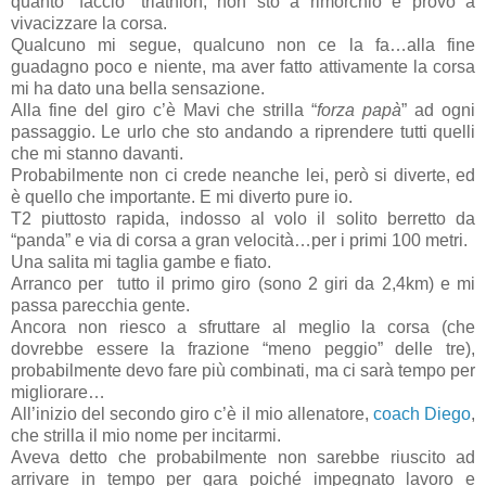
quanto “faccio” triathlon, non sto a rimorchio e provo a
vivacizzare la corsa.
Qualcuno mi segue, qualcuno non ce la fa…alla fine
guadagno poco e niente, ma aver fatto attivamente la corsa
mi ha dato una bella sensazione.
Alla fine del giro c’è Mavi che strilla “
forza papà
” ad ogni
passaggio. Le urlo che sto andando a riprendere tutti quelli
che mi stanno davanti.
Probabilmente non ci crede neanche lei, però si diverte, ed
è quello che importante. E mi diverto pure io.
T2 piuttosto rapida, indosso al volo il solito berretto da
“panda” e via di corsa a gran velocità…per i primi 100 metri.
Una salita mi taglia gambe e fiato.
Arranco per tutto il primo giro (sono 2 giri da 2,4km) e mi
passa parecchia gente.
Ancora non riesco a sfruttare al meglio la corsa (che
dovrebbe essere la frazione “meno peggio” delle tre),
probabilmente devo fare più combinati, ma ci sarà tempo per
migliorare…
All’inizio del secondo giro c’è il mio allenatore,
coach Diego
,
che strilla il mio nome per incitarmi.
Aveva detto che probabilmente non sarebbe riuscito ad
arrivare in tempo per gara poiché impegnato lavoro e