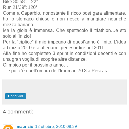
Bike 30’58”: 122°
Run 21’39”: 120°
Come a Caparbio, nonostante il ricco post gara alimentare,
ho lo stomaco chiuso e non riesco a mangiare neanche
mezza banana.
Ma la gioia è immensa. Che spettacolo il triathlon…e sto
solo all’inizio!
Per la “triplice” il mio impegno di quest’anno è finito. L’idea
ad inizio 2010 era allenarmi per esordire nel 2011.
Alla fine ho completato 3 sprint in condizioni decenti e con
una gran voglia di scoprire altre distanze.
Olimpico per il prossimo anno…
…e poi c’è quell’ombra dell’Ironman 70.3 a Pescara...
Condividi
4 commenti:
maurizio
12 ottobre, 2010 09:39