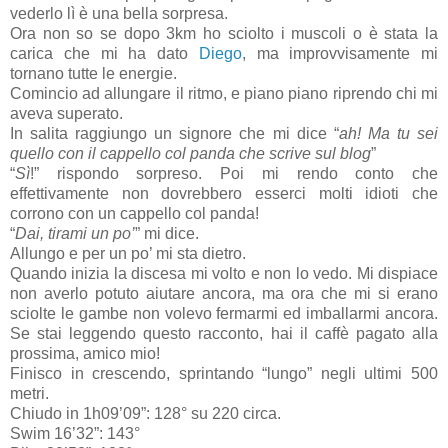
vederlo lì è una bella sorpresa.
Ora non so se dopo 3km ho sciolto i muscoli o è stata la
carica che mi ha dato
Diego
, ma improvvisamente mi
tornano tutte le energie.
Comincio ad allungare il ritmo, e piano piano riprendo chi mi
aveva superato.
In salita raggiungo un signore che mi dice “
ah! Ma tu sei
quello con il cappello col panda che scrive sul blog
”
“
Sì
!” rispondo sorpreso. Poi mi rendo conto che
effettivamente non dovrebbero esserci molti idioti che
corrono con un cappello col panda!
“
Dai, tirami un po’
” mi dice.
Allungo e per un po’ mi sta dietro.
Quando inizia la discesa mi volto e non lo vedo. Mi dispiace
non averlo potuto aiutare ancora, ma ora che mi si erano
sciolte le gambe non volevo fermarmi ed imballarmi ancora.
Se stai leggendo questo racconto, hai il caffè pagato alla
prossima, amico mio!
Finisco in crescendo, sprintando “lungo” negli ultimi 500
metri.
Chiudo in 1h09’09”: 128° su 220 circa.
Swim 16’32”: 143°