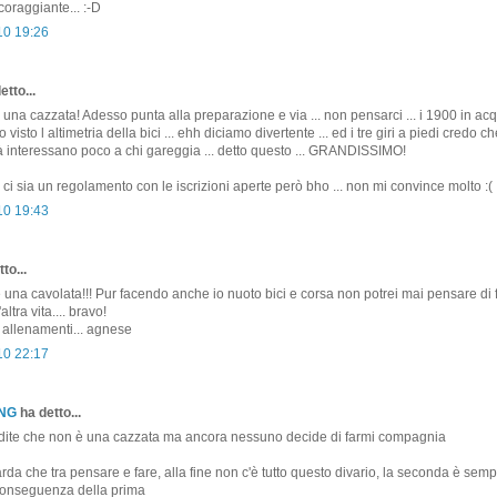
coraggiante... :-D
10 19:26
etto...
è una cazzata! Adesso punta alla preparazione e via ... non pensarci ... i 1900 in a
o visto l altimetria della bici ... ehh diciamo divertente ... ed i tre giri a piedi credo ch
ttà interessano poco a chi gareggia ... detto questo ... GRANDISSIMO!
n ci sia un regolamento con le iscrizioni aperte però bho ... non mi convince molto :(
10 19:43
to...
una cavolata!!! Pur facendo anche io nuoto bici e corsa non potrei mai pensare di 
ltra vita.... bravo!
i allenamenti... agnese
10 22:17
ONG
ha detto...
i dite che non è una cazzata ma ancora nessuno decide di farmi compagnia
a che tra pensare e fare, alla fine non c'è tutto questo divario, la seconda è sem
conseguenza della prima