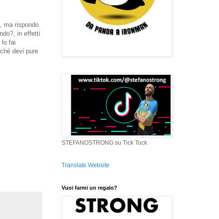
ò, ma rispondo
do?, in effetti
lo fai
rchè devi pure
STEFANOSTRONG su Tick Tock
Translate Website
Vuoi farmi un regalo?