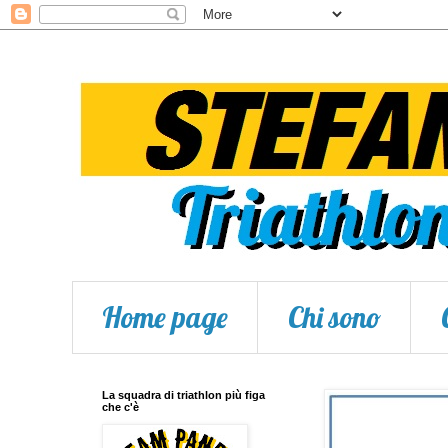
Home page
Chi sono
La squadra di triathlon più figa
che c'è