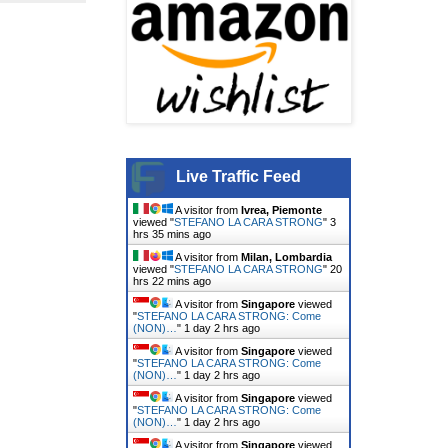
Live Traffic Feed
A visitor from
Ivrea, Piemonte
viewed "
STEFANO LA CARA STRONG
"
3
hrs 35 mins ago
A visitor from
Milan, Lombardia
viewed "
STEFANO LA CARA STRONG
"
20
hrs 22 mins ago
A visitor from
Singapore
viewed
"
STEFANO LA CARA STRONG: Come
(NON)…
"
1 day 2 hrs ago
A visitor from
Singapore
viewed
"
STEFANO LA CARA STRONG: Come
(NON)…
"
1 day 2 hrs ago
A visitor from
Singapore
viewed
"
STEFANO LA CARA STRONG: Come
(NON)…
"
1 day 2 hrs ago
A visitor from
Singapore
viewed