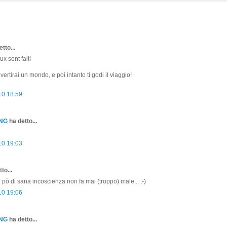
tto...
ux sont fait!
ivertirai un mondo, e poi intanto ti godi il viaggio!
10 18:59
ONG
ha detto...
10 19:03
to...
un pò di sana incoscienza non fa mai (troppo) male... ;-)
10 19:06
ONG
ha detto...