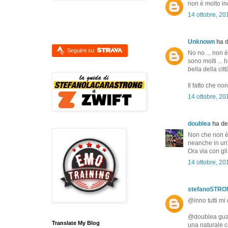
non è molto in
14 ottobre, 20
Unknown
ha d
Seguimi su
No no ... non 
sono molti ... h
bella della ci
Il fatto che no
14 ottobre, 20
doublea
ha det
Non che non è 
neanche in un'a
Ora via con gl
14 ottobre, 20
stefanoSTR
@inno tutti m
@doublea guard
Translate My Blog
una naturale 