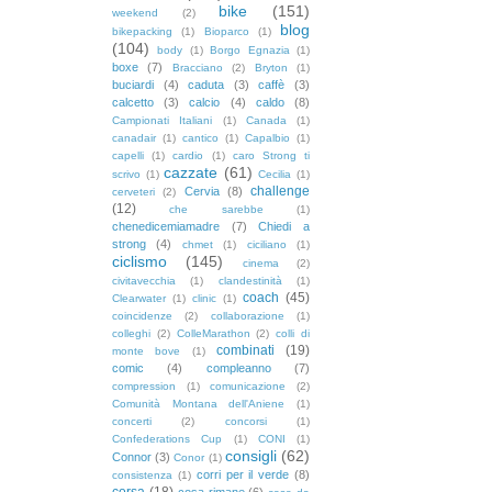
bike
(151)
weekend
(2)
blog
bikepacking
(1)
Bioparco
(1)
(104)
body
(1)
Borgo Egnazia
(1)
boxe
(7)
Bracciano
(2)
Bryton
(1)
buciardi
(4)
caduta
(3)
caffè
(3)
calcetto
(3)
calcio
(4)
caldo
(8)
Campionati Italiani
(1)
Canada
(1)
canadair
(1)
cantico
(1)
Capalbio
(1)
capelli
(1)
cardio
(1)
caro Strong ti
cazzate
(61)
scrivo
(1)
Cecilia
(1)
challenge
Cervia
(8)
cerveteri
(2)
(12)
che sarebbe
(1)
chenedicemiamadre
(7)
Chiedi a
strong
(4)
chmet
(1)
ciciliano
(1)
ciclismo
(145)
cinema
(2)
civitavecchia
(1)
clandestinità
(1)
coach
(45)
Clearwater
(1)
clinic
(1)
coincidenze
(2)
collaborazione
(1)
colleghi
(2)
ColleMarathon
(2)
colli di
combinati
(19)
monte bove
(1)
comic
(4)
compleanno
(7)
compression
(1)
comunicazione
(2)
Comunità Montana dell'Aniene
(1)
concerti
(2)
concorsi
(1)
Confederations Cup
(1)
CONI
(1)
consigli
(62)
Connor
(3)
Conor
(1)
corri per il verde
(8)
consistenza
(1)
corsa
(18)
cosa rimane
(6)