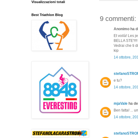
Visualizzazioni totali
Best Triathlon Blog
9 commenti:
Anonimo ha de
Et voilà! Les je
BELLA STE'!!!!
Vedrai che ti d
kip
14 ottobre, 20
stefanoSTR
e tu?
14 ottobre, 20
mjaVale
ha det
Ben fatta! ... 
14 ottobre, 20
stefanoSTR