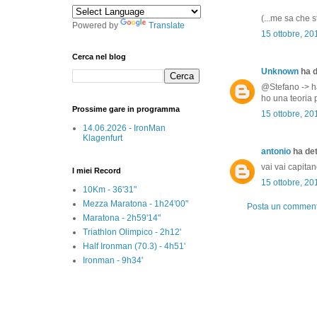
(...me sa che s
Powered by
Translate
15 ottobre, 20
Cerca nel blog
Unknown
ha d
@Stefano -> hai
ho una teoria p
Prossime gare in programma
15 ottobre, 20
14.06.2026 - IronMan
Klagenfurt
antonio
ha dett
vai vai capita
I miei Record
15 ottobre, 20
10Km - 36'31"
Mezza Maratona - 1h24'00"
Posta un commen
Maratona - 2h59'14"
Triathlon Olimpico - 2h12'
Half Ironman (70.3) - 4h51'
Ironman - 9h34'