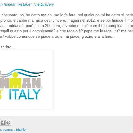
An honest mistake" The Bravery
o ripensato, poi ho detto ma chi me lo fa fare, poi qualcuno mi ha detto sì per
ronto, e vabbè ma mica devi vincere, magari nel 2012, e se poi finisce il mon
asa, eddai sù, però costa 200 euro, e vabbè mo c'è pure il tuo compleanno te 
egali questo per il compleanno? e che regalo è? papà me lo regali tu? ma pe
sa? vabbè comunque se piace a te, sì mi piace, grazie, e alla fine...
scritto...
e
,
ironman
,
triathlon