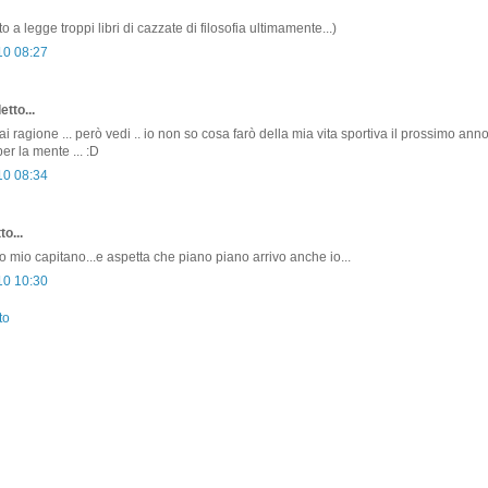
to a legge troppi libri di cazzate di filosofia ultimamente...)
10 08:27
etto...
 ragione ... però vedi .. io non so cosa farò della mia vita sportiva il prossimo anno ...
er la mente ... :D
10 08:34
o...
no mio capitano...e aspetta che piano piano arrivo anche io...
10 10:30
to