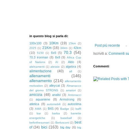
in questo blog si parla di:
10Km
(19)
100x100
(3)
15km
(2)
Post più recente
21Km
(16)
42km
2025
(1)
34km
(1)
70.3
(54)
(10)
6x6
(5)
5150
(1)
Iscriviti a:
Commenti sul
70.3 ironman
(8)
8x8
(9)
Africa Cup
Aldo
(4)
of Nations
(2)
AI
(2)
Commenti
algebra
(4)
alelnamenti
(1)
alessio
(2)
alimentazione
(40)
all
(1)
allenamenti
(146)
allenamento
(214)
allenamento
alleycat
(3)
motivation
(2)
Almanacco
del giorno STRONG
(1)
amatori
(1)
amicizia
(48)
analisi
(3)
Antonacci
aquaniene
(8)
Armstrong
(6)
(1)
atletica
(8)
autostima
automobili
(1)
(3)
B4S
(4)
AWA
(1)
Badge
(1)
baffi
(1)
bar
(1)
barba
(2)
barrette
energetiche
(1)
baseball
(1)
best
beforthesunset
(1)
Berlusconi
(2)
bici
(163)
of
(34)
big day
(6)
big