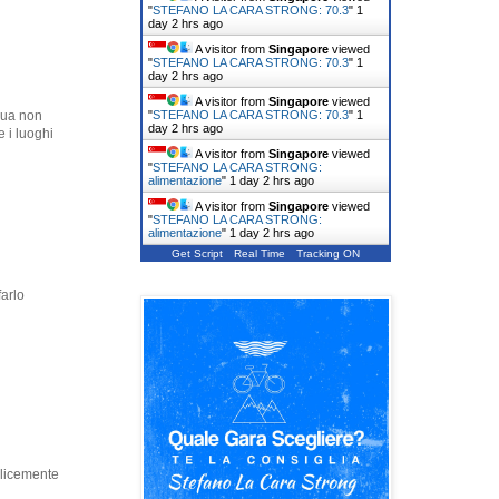
"
STEFANO LA CARA STRONG: 70.3
"
1
day 2 hrs ago
A visitor from
Singapore
viewed
"
STEFANO LA CARA STRONG: 70.3
"
1
day 2 hrs ago
A visitor from
Singapore
viewed
"
STEFANO LA CARA STRONG: 70.3
"
1
cqua non
day 2 hrs ago
e i luoghi
A visitor from
Singapore
viewed
"
STEFANO LA CARA STRONG:
alimentazione
"
1 day 2 hrs ago
A visitor from
Singapore
viewed
"
STEFANO LA CARA STRONG:
alimentazione
"
1 day 2 hrs ago
Get Script
Real Time
Tracking ON
farlo
plicemente