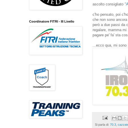
ascolto consigliato
"
c'ho pensato, poi c'h
che non sono ancora p
Coordinatore FITRI - III Livello
però a due passi da c
regalare, mamma mi r
pagare pe' fa' sta co
...ecco qua, mi sono i
Si parla di:
70.3
,
cazzat