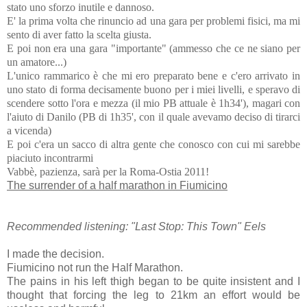
stato uno sforzo inutile e dannoso.
E' la prima volta che rinuncio ad una gara per problemi fisici, ma mi
sento di aver fatto la scelta giusta.
E poi non era una gara "importante" (ammesso che ce ne siano per
un amatore...)
L'unico rammarico è che mi ero preparato bene e c'ero arrivato in
uno stato di forma decisamente buono per i miei livelli, e speravo di
scendere sotto l'ora e mezza (il mio PB attuale è 1h34'), magari con
l'aiuto di Danilo (PB di 1h35', con il quale avevamo deciso di tirarci
a vicenda)
E poi c'era un sacco di altra gente che conosco con cui mi sarebbe
piaciuto incontrarmi
Vabbè, pazienza, sarà per la Roma-Ostia 2011!
The surrender of a half marathon in Fiumicino
Recommended listening: "Last Stop: This Town" Eels
I made the decision.
Fiumicino not run the Half Marathon.
The pains in his left thigh began to be quite insistent and I
thought that forcing the leg to 21km an effort would be