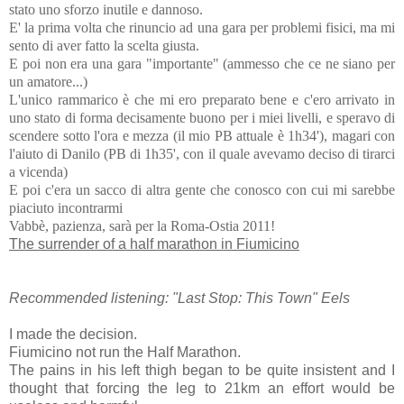
stato uno sforzo inutile e dannoso.
E' la prima volta che rinuncio ad una gara per problemi fisici, ma mi
sento di aver fatto la scelta giusta.
E poi non era una gara "importante" (ammesso che ce ne siano per
un amatore...)
L'unico rammarico è che mi ero preparato bene e c'ero arrivato in
uno stato di forma decisamente buono per i miei livelli, e speravo di
scendere sotto l'ora e mezza (il mio PB attuale è 1h34'), magari con
l'aiuto di Danilo (PB di 1h35', con il quale avevamo deciso di tirarci
a vicenda)
E poi c'era un sacco di altra gente che conosco con cui mi sarebbe
piaciuto incontrarmi
Vabbè, pazienza, sarà per la Roma-Ostia 2011!
The surrender of a half marathon in Fiumicino
Recommended listening: "Last Stop: This Town" Eels
I made the decision.
Fiumicino not run the Half Marathon.
The pains in his left thigh began to be quite insistent and I
thought that forcing the leg to 21km an effort would be