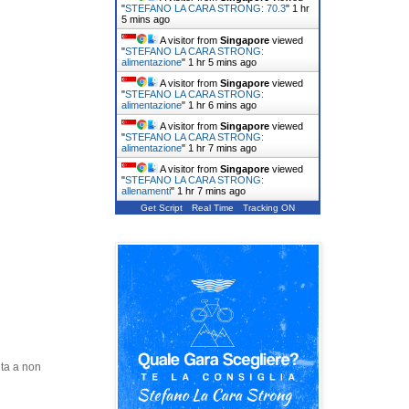
"
STEFANO LA CARA STRONG: 70.3
"
1 hr
5 mins ago
A visitor from
Singapore
viewed
"
STEFANO LA CARA STRONG:
alimentazione
"
1 hr 5 mins ago
A visitor from
Singapore
viewed
"
STEFANO LA CARA STRONG:
alimentazione
"
1 hr 6 mins ago
A visitor from
Singapore
viewed
"
STEFANO LA CARA STRONG:
alimentazione
"
1 hr 7 mins ago
A visitor from
Singapore
viewed
"
STEFANO LA CARA STRONG:
allenamenti
"
1 hr 7 mins ago
Get Script
Real Time
Tracking ON
nta a non