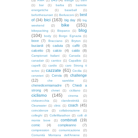
AWA
(1)
Badge
(1)
baffi
(1)
bar
(1)
barba
(2)
barrette
energetiche
(1)
baseball
(1)
best
beforthesunset
(1)
Berlusconi
(2)
bici
(163)
of
(34)
big day
(6)
big
bike
(151)
weekend
(2)
blog
bikepacking
(1)
Bioparco
(1)
(104)
body
(1)
Borgo Egnazia
(1)
boxe
(7)
Bracciano
(2)
Bryton
(1)
buciardi
(4)
caduta
(3)
caffè
(3)
calcetto
(3)
calcio
(4)
caldo
(8)
Campionati Italiani
(1)
Canada
(1)
canadair
(1)
cantico
(1)
Capalbio
(1)
capelli
(1)
cardio
(1)
caro Strong ti
cazzate
(61)
scrivo
(1)
Cecilia
(1)
challenge
Cervia
(8)
cerveteri
(2)
(12)
che sarebbe
(1)
chenedicemiamadre
(7)
Chiedi a
strong
(4)
chmet
(1)
ciciliano
(1)
ciclismo
(145)
cinema
(2)
civitavecchia
(1)
clandestinità
(1)
coach
(45)
Clearwater
(1)
clinic
(1)
coincidenze
(2)
collaborazione
(1)
colleghi
(2)
ColleMarathon
(2)
colli di
combinati
(19)
monte bove
(1)
comic
(4)
compleanno
(7)
compression
(1)
comunicazione
(2)
Comunità Montana dell'Aniene
(1)