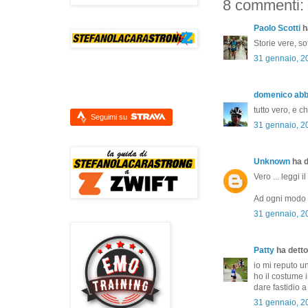
8 commenti:
Paolo Scotti
ha
Storie vere, so
31 gennaio, 2
domenico ab
tutto vero, e ch
Seguimi su
31 gennaio, 2
Unknown
ha d
Vero ... leggi 
Ad ogni modo ..
31 gennaio, 2
Patty
ha detto.
io mi reputo u
ho il costume i
dare fastidio a
31 gennaio, 2