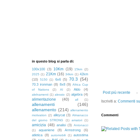
in questo blog si parla di:
10Km
(19)
100x100
(3)
15km
(2)
21Km
(16)
42km
2025
(1)
34km
(1)
70.3
(54)
(10)
6x6
(5)
5150
(1)
70.3 ironman
(8)
8x8
(9)
Africa Cup
Aldo
(4)
of Nations
(2)
AI
(2)
Post più recente
algebra
(4)
alelnamenti
(1)
alessio
(2)
alimentazione
(40)
all
(1)
Iscriviti a:
Commenti sul
allenamenti
(146)
allenamento
(214)
allenamento
Commenti
alleycat
(3)
motivation
(2)
Almanacco
del giorno STRONG
(1)
amatori
(1)
amicizia
(48)
analisi
(3)
Antonacci
aquaniene
(8)
Armstrong
(6)
(1)
atletica
(8)
autostima
automobili
(1)
(3)
B4S
(4)