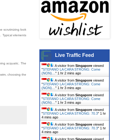
e scrutinizing look
e. Typical elements
Live Traffic Feed
hing acquatic. The
A visitor from
Singapore
viewed
"
STEFANO LA CARA STRONG: Come
(NON)…
"
1 hr 2 mins ago
swim, choosing the
A visitor from
Singapore
viewed
"
STEFANO LA CARA STRONG: Come
(NON)…
"
1 hr 3 mins ago
A visitor from
Singapore
viewed
"
STEFANO LA CARA STRONG: Come
(NON)…
"
1 hr 3 mins ago
A visitor from
Singapore
viewed
"
STEFANO LA CARA STRONG: 70.3
"
1 hr
4 mins ago
A visitor from
Singapore
viewed
"
STEFANO LA CARA STRONG: 70.3
"
1 hr
4 mins ago
A visitor from
Singapore
viewed