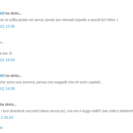
ONG
ha detto...
o la cuffia girata nel senso giusto per elevarti rispetto a questi tizi infimi :)
011 15:56
...
e tue :D
011 16:04
ONG
ha detto...
o che sono una zavorra, pensa che soggetti che mi sono capitati...
011 16:58
ha detto...
tuoi divertenti racconti (stavo senza pc), ora me li leggo tutti!!! ciao mitico stefano!!
13 20:24
to