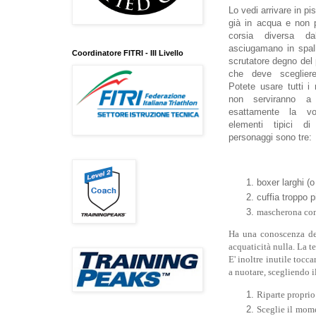
Lo vedi arrivare in pi
già in acqua e non 
corsia diversa da
asciugamano in spal
Coordinatore FITRI - III Livello
scrutatore degno del
che deve scegliere
Potete usare tutti i r
non serviranno a 
esattamente la vo
elementi tipici di
personaggi sono tre:
boxer larghi (o
cuffia troppo 
mascherona comp
Ha una conoscenza del
acquaticità nulla. La t
E' inoltre inutile tocc
a nuotare, scegliendo i
Riparte proprio
Sceglie il mome