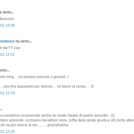
 detto...
ttoscrivo!
011 10:09
bondanza
ha detto...
e tipi??! ciao
011 11:01
etto...
il mio blog ... mi sembra mercole o giovedì :)
. alla fine passando per stronzo ... mi libero la corsia ... :D
011 12:03
..
na nuotatrice occasionale anche se nuoto meglio di quello descritto :-)))
ntero aderente, occhialini decathlon viola, cuffia Italia girata giusta,e stò molto atte
 chi va più veloce di me...........ahahahahha
011 13:35