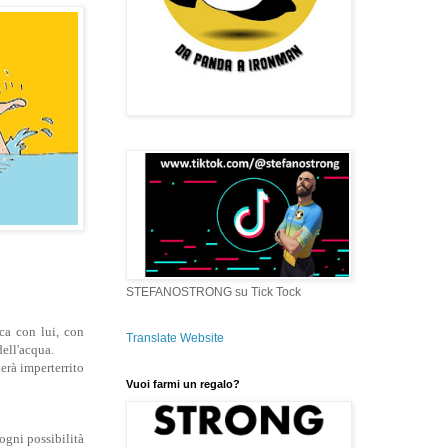
STEFANOSTRONG su Tick Tock
ca con lui, con
Translate Website
dell'acqua.
uerà imperterrito
Vuoi farmi un regalo?
ogni possibilità