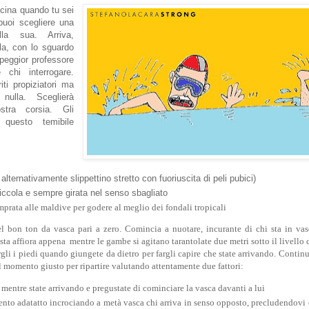
scina quando tu sei
puoi scegliere una
lla sua. Arriva,
la, con lo sguardo
 peggior professore
 chi interrogare.
iti propiziatori ma
nulla. Sceglierà
stra corsia. Gli
 questo temibile
 alternativamente slippettino stretto con fuoriuscita di peli pubici)
piccola e sempre girata nel senso sbagliato
rata alle maldive per godere al meglio dei fondali tropicali
 bon ton da vasca pari a zero. Comincia a nuotare, incurante di chi sta in vas
esta affiora appena mentre le gambe si agitano tarantolate due metri sotto il livello 
argli i piedi quando giungete da dietro per fargli capire che state arrivando. Contin
l momento giusto per ripartire valutando attentamente due fattori:
 mentre state arrivando e pregustate di cominciare la vasca davanti a lui
nto adatatto incrociando a metà vasca chi arriva in senso opposto, precludendovi 