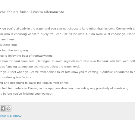
che abbiate finito il vostro allenamento.
 when you're already in the water and you can not choose a lane other than its own. Comes with th
sor who is choosing whom to query. You can use all the rites, but no avail. Just choose your lan
 are three:
y close slip)
s turn the wrong way
s to enjoy the best of tropical waters
 bon ton tank from zero. He began to swim, regardless of who is in the tank with him, with not
egs flapping tarantolate two meters below the water level.
uch your feet when you come from behind to let him know you're coming. Continue undaunted to 
 considering two factors:
ing and beginning to savor the tank in front of him
 half bath adatatto Coming in the opposite direction, precluding any possibility of overtaking
, before you've finished your workout.
incontra
,
nuoto