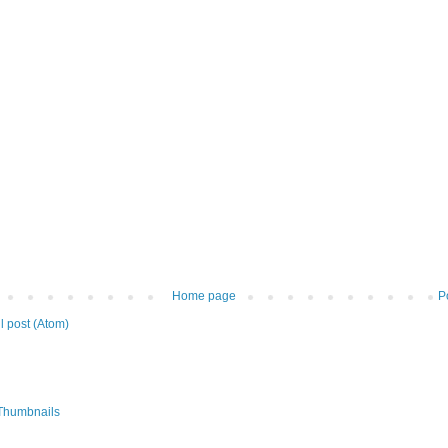
Home page
P
 post (Atom)