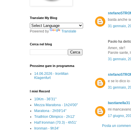
stefanoSTR
Translate My Blog
basta anche sol
31 gennaio, 2
Powered by
Translate
Paolo ha detto
Cerca nel blog
Amen, ste'!
Parole sante, l
31 gennaio, 2
Prossime gare in programma
14.06.2026 - IronMan
stefanoSTR
Klagenfurt
e se lo dico i
31 gennaio, 2
I miei Record
10Km - 36'31"
bastianella31
Mezza Maratona - 1h24'00"
mi mancavano i 
Maratona - 2h59'14"
17 giugno, 20
Triathlon Olimpico - 2h12'
Half Ironman (70.3) - 4h51'
Posta un commen
Ironman - 9h34'