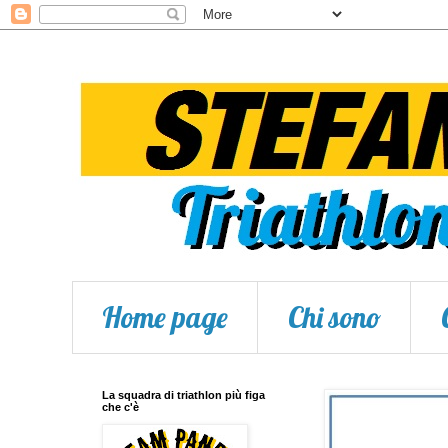
Home page
Chi sono
La squadra di triathlon più figa
che c'è