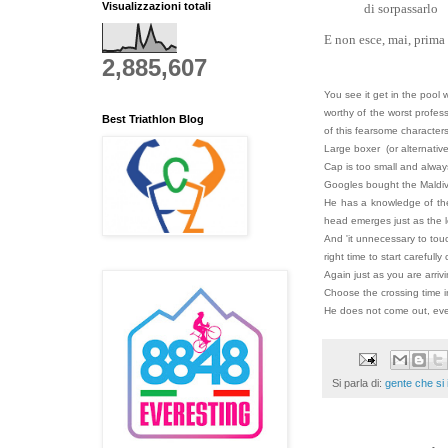
Visualizzazioni totali
di sorpassarlo
E non esce, mai, prima 
2,885,607
You see it get in the pool
worthy of the worst profes
Best Triathlon Blog
of this fearsome characters
Large boxer (or alternativel
Cap is too small and alway
Googles bought the Maldive
He has a knowledge of the
head emerges just as the l
And 'it unnecessary to to
right time to start carefully
Again just as you are arriv
Choose the crossing time in
He does not come out, ever
Si parla di:
gente che si 