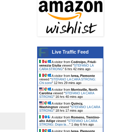
Live Traffic Feed
A visitor from
Codroipo, Friuli-
venezia Giulia
viewed "
STEFANO LA
CARA STRONG
"
6 hrs 42 mins ago
A visitor from
Ivrea, Piemonte
viewed "
STEFANO LA CARA STRONG:
Chi sono
"
12 hrs 29 mins ago
A visitor from
Morrisville, North
Carolina
viewed "
STEFANO LA CARA
STRONG
"
16 hrs 40 mins ago
A visitor from
Quincy,
Washington
viewed "
STEFANO LA CARA
STRONG
"
18 hrs 17 mins ago
A visitor from
Romeno, Trentino-
alto Adige
viewed "
STEFANO LA CARA
STRONG: Dopo la…
"
1 day 6 hrs ago
A visitor from
Ivrea, Piemonte