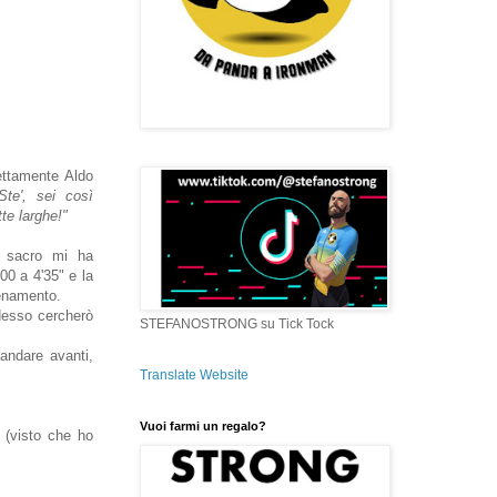
fettamente Aldo
Ste', sei così
tte larghe!"
so sacro mi ha
'00 a 4'35" e la
lenamento.
adesso cercherò
STEFANOSTRONG su Tick Tock
andare avanti,
Translate Website
Vuoi farmi un regalo?
 (visto che ho