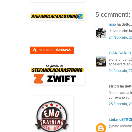
5 commenti:
nino
ha detto..
diciamo che tu
24 febbraio, 2
Seguimi su
GIAN CARLO
e che under 100
accelerare sol
24 febbraio, 2
stribili ha dett
Ma la caduta i
correvano sull
25 febbraio, 2
stefanoSTR
@nino diciamo 