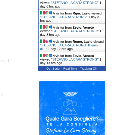
viewed "
STEFANO LA CARA STRONG
"
1
day 6 hrs ago
A visitor from
Ripa, Lazio
viewed
"
STEFANO LA CARA STRONG
"
1 day 8
hrs ago
A visitor from
Zevio, Veneto
viewed "
STEFANO LA CARA STRONG
"
1
day 8 hrs ago
A visitor from
Rome, Lazio
viewed
"
STEFANO LA CARA STRONG: Il team
di…
"
1 day 12 hrs ago
A visitor from
Zevio, Veneto
viewed "
STEFANO LA CARA STRONG
"
1
rei ad
day 13 hrs ago
Get Script
Real Time
Tracking ON
he