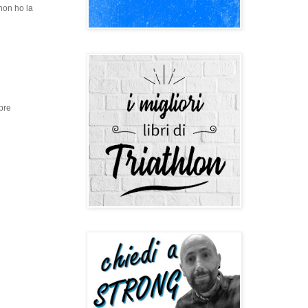
non ho la
 pre