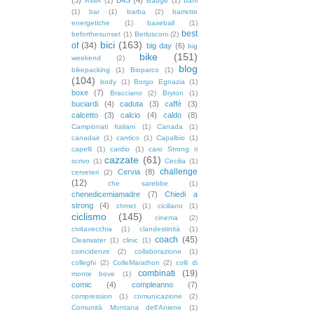
AWA
(1)
Badge
(1)
baffi
(1)
bar
(1)
barba
(2)
barrette
energetiche
(1)
baseball
(1)
best
beforthesunset
(1)
Berlusconi
(2)
bici
(163)
of
(34)
big day
(6)
big
bike
(151)
weekend
(2)
blog
bikepacking
(1)
Bioparco
(1)
(104)
body
(1)
Borgo Egnazia
(1)
boxe
(7)
Bracciano
(2)
Bryton
(1)
buciardi
(4)
caduta
(3)
caffè
(3)
calcetto
(3)
calcio
(4)
caldo
(8)
Campionati Italiani
(1)
Canada
(1)
canadair
(1)
cantico
(1)
Capalbio
(1)
capelli
(1)
cardio
(1)
caro Strong ti
cazzate
(61)
scrivo
(1)
Cecilia
(1)
challenge
Cervia
(8)
cerveteri
(2)
(12)
che sarebbe
(1)
chenedicemiamadre
(7)
Chiedi a
strong
(4)
chmet
(1)
ciciliano
(1)
ciclismo
(145)
cinema
(2)
civitavecchia
(1)
clandestinità
(1)
coach
(45)
Clearwater
(1)
clinic
(1)
coincidenze
(2)
collaborazione
(1)
colleghi
(2)
ColleMarathon
(2)
colli di
combinati
(19)
monte bove
(1)
comic
(4)
compleanno
(7)
compression
(1)
comunicazione
(2)
Comunità Montana dell'Aniene
(1)