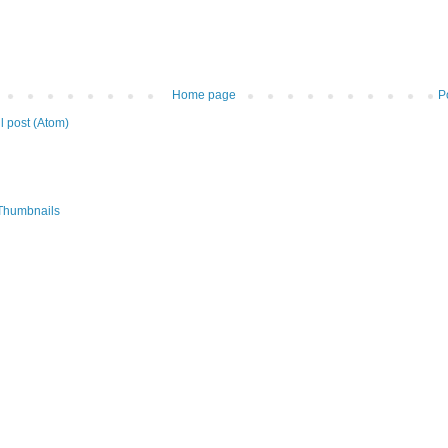
Home page
P
 post (Atom)