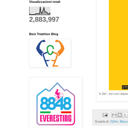
Visualizzazioni totali
2,883,997
Best Triathlon Blog
"a Ste', sei così depe
Si parla di:
21Km
,
Mezz