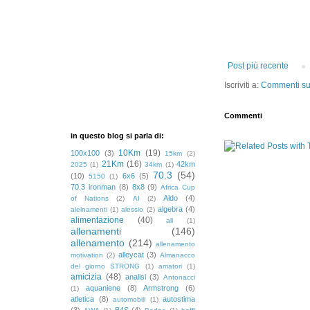
Post più recente
Iscriviti a:
Commenti sul
Commenti
in questo blog si parla di:
10Km
(19)
100x100
(3)
15km
(2)
21Km
(16)
42km
2025
(1)
34km
(1)
70.3
(54)
(10)
6x6
(5)
5150
(1)
70.3 ironman
(8)
8x8
(9)
Africa Cup
Aldo
(4)
of Nations
(2)
AI
(2)
algebra
(4)
alelnamenti
(1)
alessio
(2)
alimentazione
(40)
all
(1)
allenamenti
(146)
allenamento
(214)
allenamento
alleycat
(3)
motivation
(2)
Almanacco
del giorno STRONG
(1)
amatori
(1)
amicizia
(48)
analisi
(3)
Antonacci
aquaniene
(8)
Armstrong
(6)
(1)
atletica
(8)
autostima
automobili
(1)
(3)
B4S
(4)