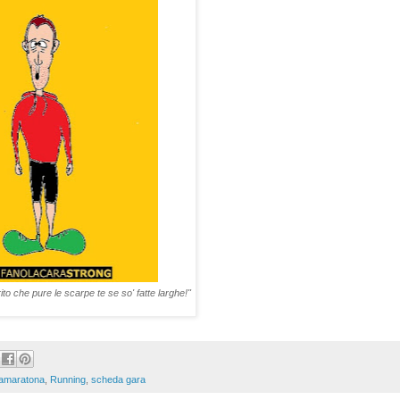
rito che pure le scarpe te se so' fatte larghe!"
amaratona
,
Running
,
scheda gara