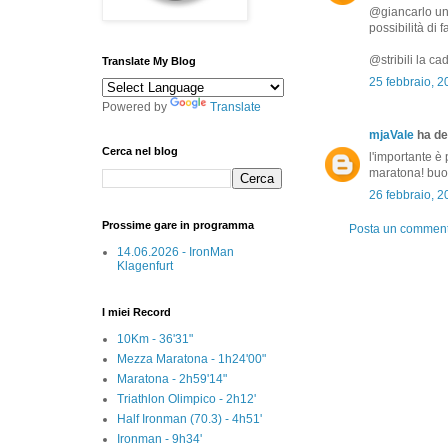
@giancarlo una
possibilità di f
@stribili la c
Translate My Blog
25 febbraio, 2
Powered by
Translate
mjaVale
ha det
Cerca nel blog
l'importante è 
maratona! buon
26 febbraio, 2
Prossime gare in programma
Posta un commen
14.06.2026 - IronMan
Klagenfurt
I miei Record
10Km - 36'31"
Mezza Maratona - 1h24'00"
Maratona - 2h59'14"
Triathlon Olimpico - 2h12'
Half Ironman (70.3) - 4h51'
Ironman - 9h34'