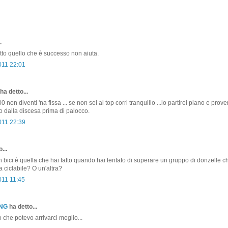
.
tto quello che è successo non aiuta.
011 22:01
ha detto...
 non diventi 'na fissa ... se non sei al top corri tranquillo ...io partirei piano e prove
o dalla discesa prima di palocco.
011 22:39
o...
n bici è quella che hai fatto quando hai tentato di superare un gruppo di donzelle c
a ciclabile? O un'altra?
011 11:45
ONG
ha detto...
che potevo arrivarci meglio...