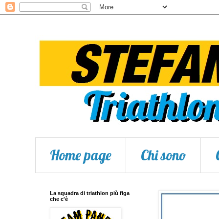
Home page
Chi sono
La squadra di triathlon più figa
che c'è