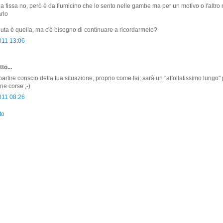
 fissa no, però è da fiumicino che lo sento nelle gambe ma per un motivo o l'altro 
arlo
aduta è quella, ma c'è bisogno di continuare a ricordarmelo?
011 13:06
to...
partire conscio della tua situazione, proprio come fai; sarà un "affollatissimo lungo"
e corse ;-)
011 08:26
to