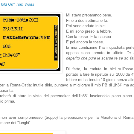
Hold On" Tom Waits
Mi stavo preparando bene.
Fino a due settimane fa.
Poi sono caduto in bici.
E mi sono preso la febbre.
Con la tosse. E la nausea.
E poi ancora la tosse.
la mia condizione l'ha inquadrata per
appena sono tornato in ufficio:
"a 
deperito che pure le scarpe te se so' fa
Di fatto, la caduta in bici sull'os
portato a fare le ripetute sui 1000 da 4
febbre mi ha tenuto 10 giorni senza al
 per la Roma-Ostia: inutile dirlo, puntavo a migliorare il mio PB di 1h34' ma 
quaranta.
ercherò di stare in vista del pacemaker dell'1h35" lasciandolo piano piano 
io prima.
non aver compromesso (troppo) la preparazione per la Maratona di Roma
timane dei "lunghi".