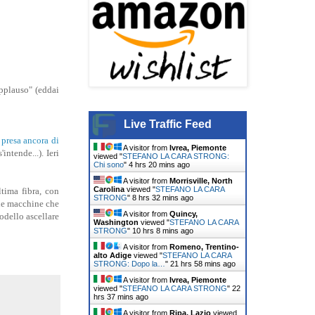
applauso" (eddai
Live Traffic Feed
presa ancora di
A visitor from
Ivrea, Piemonte
intende...). Ieri
viewed "
STEFANO LA CARA STRONG:
Chi sono
"
4 hrs 20 mins ago
A visitor from
Morrisville, North
Carolina
viewed "
STEFANO LA CARA
ltima fibra, con
STRONG
"
8 hrs 32 mins ago
 le macchine che
A visitor from
Quincy,
odello ascellare
Washington
viewed "
STEFANO LA CARA
STRONG
"
10 hrs 8 mins ago
A visitor from
Romeno, Trentino-
alto Adige
viewed "
STEFANO LA CARA
STRONG: Dopo la…
"
21 hrs 58 mins ago
A visitor from
Ivrea, Piemonte
viewed "
STEFANO LA CARA STRONG
"
22
hrs 37 mins ago
A visitor from
Ripa, Lazio
viewed