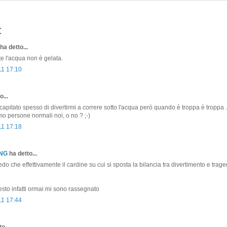
:
ha detto...
e l'acqua non è gelata.
11 17:10
o...
apitato spesso di divertirmi a correre sotto l'acqua però quando è troppa è troppa ..
o persone normali noi, o no ? ;-)
11 17:18
ONG
ha detto...
o che effettivamente il cardine su cui si sposta la bilancia tra divertimento e trage
to infatti ormai mi sono rassegnato
11 17:44
o...