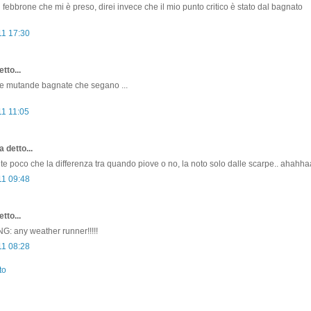
l febbrone che mi è preso, direi invece che il mio punto critico è stato dal bagnato
11 17:30
tto...
le mutande bagnate che segano ...
11 11:05
 detto...
te poco che la differenza tra quando piove o no, la noto solo dalle scarpe.. ahahh
11 09:48
tto...
: any weather runner!!!!!
11 08:28
to