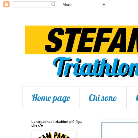
Home page
Chi sono
La squadra di triathlon più figa
che c'è