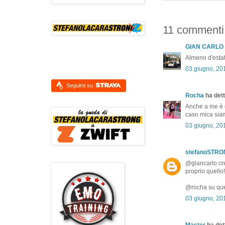
11 commenti
GIAN CARLO
Almeno d'estat
03 giugno, 20
Seguimi su
Rocha
ha dett
Anche a me è c
caso mica siam
03 giugno, 20
stefanoSTR
@giancarlo cred
proprio quello!
@rocha su ques
03 giugno, 20
Master
ha dett