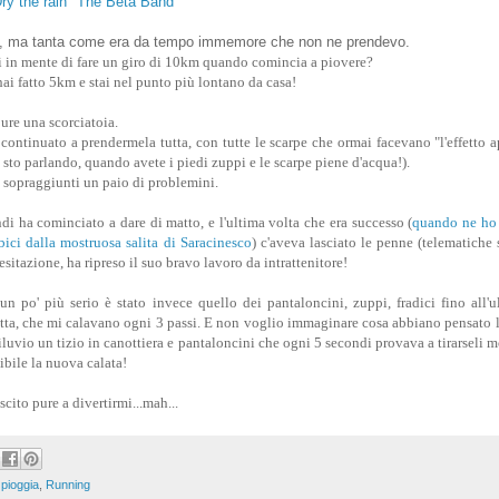
ry the rain" The Beta Band
ta, ma tanta come era da tempo immemore che non ne prendevo.
i in mente di fare un giro di 10km quando comincia a piovere?
i fatto 5km e stai nel punto più lontano da casa!
pure una scorciatoia.
continuato a prendermela tutta, con tutte le scarpe che ormai facevano "l'effetto 
 sto parlando, quando avete i piedi zuppi e le scarpe piene d'acqua!).
no sopraggiunti un paio di problemini.
di ha cominciato a dare di matto, e l'ultima volta che era successo (
quando ne ho 
ici dalla mostruosa salita di Saracinesco
) c'aveva lasciato le penne (telematiche s'
esitazione, ha ripreso il suo bravo lavoro da intrattenitore!
n po' più serio è stato invece quello dei pantaloncini, zuppi, fradici fino all'u
frutta, che mi calavano ogni 3 passi. E non voglio immaginare cosa abbiano pensato
iluvio un tizio in canottiera e pantaloncini che ogni 5 secondi provava a tirarseli m
sibile la nuova calata!
uscito pure a divertirmi...mah...
,
pioggia
,
Running