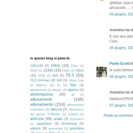
@father visto i
all'asciuto..... :/
04 giugno, 20
Anonimo ha de
E che dire del
Ciao.
05 giugno, 20
in questo blog si parla di:
Paolo Scotti
ha
10Km
(19)
100x100
(3)
15km
(2)
Io sudo talmen
21Km
(16)
42km
2025
(1)
34km
(1)
70.3
(54)
(10)
6x6
(5)
5150
(1)
06 giugno, 20
70.3 ironman
(8)
8x8
(9)
Africa Cup
Aldo
(4)
of Nations
(2)
AI
(2)
algebra
(4)
alelnamenti
(1)
alessio
(2)
Anonimo ha de
alimentazione
(40)
all
(1)
allenamenti
(146)
StefanoSTRONG
allenamento
(214)
allenamento
07 giugno, 20
alleycat
(3)
motivation
(2)
Almanacco
del giorno STRONG
(1)
amatori
(1)
Posta un commen
amicizia
(48)
analisi
(3)
Antonacci
aquaniene
(8)
Armstrong
(6)
(1)
atletica
(8)
autostima
automobili
(1)
(3)
B4S
(4)