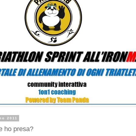
no 2011
e ho presa?