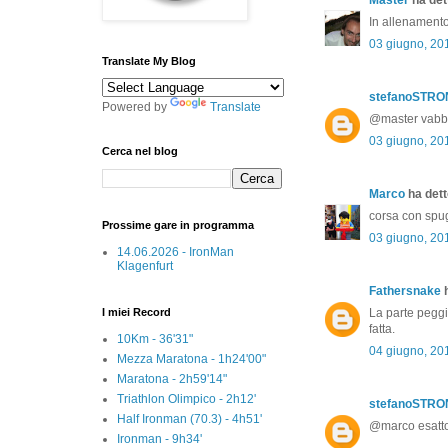
In allenamento 
03 giugno, 20
Translate My Blog
stefanoSTR
Powered by
Translate
@master vabbè 
03 giugno, 20
Cerca nel blog
Marco
ha detto
corsa con spug
Prossime gare in programma
03 giugno, 20
14.06.2026 - IronMan
Klagenfurt
Fathersnake
h
I miei Record
La parte peggi
fatta.
10Km - 36'31"
04 giugno, 20
Mezza Maratona - 1h24'00"
Maratona - 2h59'14"
Triathlon Olimpico - 2h12'
stefanoSTR
Half Ironman (70.3) - 4h51'
@marco esatto,
Ironman - 9h34'