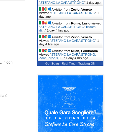
"
STEFANO LA CARA STRONG
"
1 day ago
A visitor from
Zevio, Veneto
viewed "
STEFANO LA CARA STRONG
"
1
day ago
A visitor from
Rome, Lazio
viewed
"
STEFANO LA CARA STRONG: Il team
di…
"
1 day 4 hrs ago
A visitor from
Zevio, Veneto
viewed "
STEFANO LA CARA STRONG
"
1
day 4 hrs ago
A visitor from
Milan, Lombardia
viewed "
STEFANO LA CARA STRONG:
Zoot Force 3.0…
"
1 day 4 hrs ago
. in ogni
Get Script
Real Time
Tracking ON
dia è