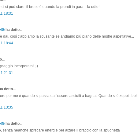
ci si può stare, il brutto è quando la prendi in gara ...la odio!
11 18:31
ONG
ha detto...
dai, così c'abbiamo la scusante se andiamo più piano delle nostre aspettative...
11 18:44
...
naggio incorporato! ;-)
11 21:31
a detto...
ore per me è quando si passa dall'essere asciutti a bagnati.Quando si è zuppi...beh
11 13:35
ONG
ha detto...
 senza neanche sprecare energie per alzare il braccio con la spugnetta