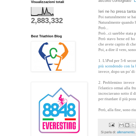
ascolto consigliato
"D
Visualizzazioni totali
Ieri ne ho presa tan
Poi naturalmente se ha
2,883,332
Naturalmente quando ha
Però...
Però...ci sarebbe stata 
Best Triathlon Blog
Però stavo bene ed ho 
che avete capito di che
Poi, a dire il vero, so
1. L'iPod per 5-6 secon
più scendendo con la b
invece, dopo un po' di 
2. Problemino invece u
l'elastico ormai alla 
incrociavano sotto il d
per ritardare il più pos
Però, alla fine, sono ri
Si parla di:
allenamento