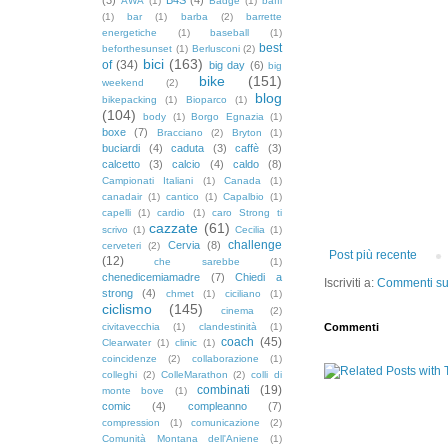
AWA
(1)
Badge
(1)
baffi
(1)
bar
(1)
barba
(2)
barrette
energetiche
(1)
baseball
(1)
best
beforthesunset
(1)
Berlusconi
(2)
bici
(163)
of
(34)
big day
(6)
big
bike
(151)
weekend
(2)
blog
bikepacking
(1)
Bioparco
(1)
(104)
body
(1)
Borgo Egnazia
(1)
boxe
(7)
Bracciano
(2)
Bryton
(1)
buciardi
(4)
caduta
(3)
caffè
(3)
calcetto
(3)
calcio
(4)
caldo
(8)
Campionati Italiani
(1)
Canada
(1)
canadair
(1)
cantico
(1)
Capalbio
(1)
capelli
(1)
cardio
(1)
caro Strong ti
cazzate
(61)
scrivo
(1)
Cecilia
(1)
challenge
Cervia
(8)
cerveteri
(2)
Post più recente
(12)
che sarebbe
(1)
chenedicemiamadre
(7)
Chiedi a
Iscriviti a:
Commenti sul
strong
(4)
chmet
(1)
ciciliano
(1)
ciclismo
(145)
cinema
(2)
civitavecchia
(1)
clandestinità
(1)
Commenti
coach
(45)
Clearwater
(1)
clinic
(1)
coincidenze
(2)
collaborazione
(1)
colleghi
(2)
ColleMarathon
(2)
colli di
combinati
(19)
monte bove
(1)
comic
(4)
compleanno
(7)
compression
(1)
comunicazione
(2)
Comunità Montana dell'Aniene
(1)