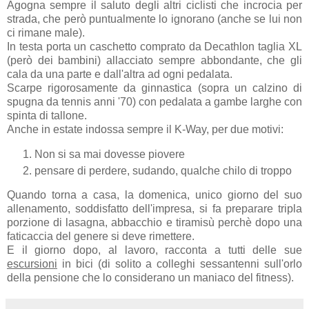
Agogna sempre il saluto degli altri ciclisti che incrocia per
strada, che però puntualmente lo ignorano (anche se lui non
ci rimane male).
In testa porta un caschetto comprato da Decathlon taglia XL
(però dei bambini) allacciato sempre abbondante, che gli
cala da una parte e dall'altra ad ogni pedalata.
Scarpe rigorosamente da ginnastica (sopra un calzino di
spugna da tennis anni '70) con pedalata a gambe larghe con
spinta di tallone.
Anche in estate indossa sempre il K-Way, per due motivi:
Non si sa mai dovesse piovere
pensare di perdere, sudando, qualche chilo di troppo
Quando torna a casa, la domenica, unico giorno del suo
allenamento, soddisfatto dell'impresa, si fa preparare tripla
porzione di lasagna, abbacchio e tiramisù perchè dopo una
faticaccia del genere si deve rimettere.
E il giorno dopo, al lavoro, racconta a tutti delle sue
escursioni
in bici (di solito a colleghi sessantenni sull'orlo
della pensione che lo considerano un maniaco del fitness).