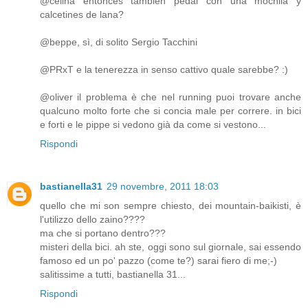
@celina entonces también pedal con una mochila y
calcetines de lana?
@beppe, sì, di solito Sergio Tacchini
@PRxT e la tenerezza in senso cattivo quale sarebbe? :)
@oliver il problema è che nel running puoi trovare anche
qualcuno molto forte che si concia male per correre. in bici
e forti e le pippe si vedono già da come si vestono...
Rispondi
bastianella31
29 novembre, 2011 18:03
quello che mi son sempre chiesto, dei mountain-baikisti, è
l'utilizzo dello zaino????
ma che si portano dentro???
misteri della bici. ah ste, oggi sono sul giornale, sai essendo
famoso ed un po' pazzo (come te?) sarai fiero di me;-)
salitissime a tutti, bastianella 31...
Rispondi