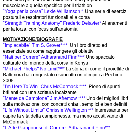
muscolare a quella specifica per il triathlon
"Yoga per la corsa" Lexie Williamson**
Una serie di esercizi
posturali e respiratori funzionali alla corsa
"Strength Training Anatomy" Frederic Delavier*
Allenamenti
per la forza, con focus sull'anatomia
MOTIVAZIONE/BIOGRAFIE
"Implacabile" Tim S. Grover****
Un libro diretto ed
essenziale su come raggiungere gli obiettivi
"Nati per Correre" Adharanand Finn****
Uno spaccato
culturale del mondo della corsa in Kenya
"Michael Phelps" No Limit****
La storia di come il proiettile di
Baltimora ha conquistato i suoi otto ori olimpici a Pechino
2008.
"I'm Here To Win" Chris McCormack ****
Pieno di spunti
brillanti con una scrittura incalzante
"Mente da Campione" Jim Afremow ****
Uno dei migliori libri
sulla motivazione, con concetti chiari, semplici e ben definiti
"Life Without Limits" Chrissie Wellington ***
Interessante per
capire la vita della campionessa, ma meno accattivante di
McCormack
"L'Arte Giapponese di Correre" Adharanand Finn***