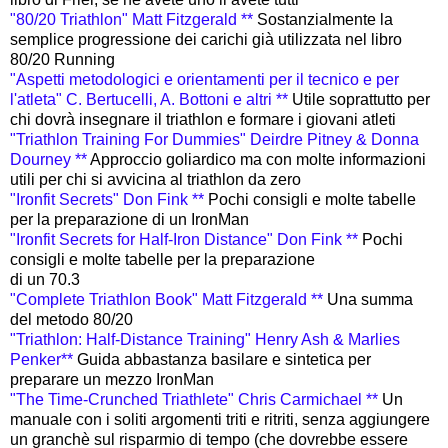
"80/20 Triathlon" Matt Fitzgerald **
Sostanzialmente la
semplice progressione dei carichi già utilizzata nel libro
80/20 Running
"Aspetti metodologici e orientamenti per il tecnico e per
l'atleta" C. Bertucelli, A. Bottoni e altri **
Utile soprattutto per
chi dovrà insegnare il triathlon e formare i giovani atleti
"Triathlon Training For Dummies" Deirdre Pitney & Donna
Dourney **
Approccio goliardico ma con molte informazioni
utili per chi si avvicina al triathlon da zero
"Ironfit Secrets" Don Fink **
Pochi consigli e molte tabelle
per la preparazione di un IronMan
"Ironfit Secrets for Half-Iron Distance" Don Fink **
Pochi
consigli e molte tabelle per la preparazione
di un 70.3
"Complete Triathlon Book" Matt Fitzgerald **
Una summa
del metodo 80/20
"Triathlon: Half-Distance Training" Henry Ash & Marlies
Penker**
Guida abbastanza basilare e sintetica per
preparare un mezzo IronMan
"The Time-Crunched Triathlete" Chris Carmichael **
Un
manuale con i soliti argomenti triti e ritriti, senza aggiungere
un granchè sul risparmio di tempo (che dovrebbe essere