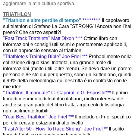
aggiornare la mia cultura sportiva.
TRIATHLON
"Triathlon e altre perdite di tempo"
**********
Il capolavoro
sul triathlon di Stefano La Cara "STRONG"! Ancora non l'hai
preso? Che cazzo aspetti?!
"Fast Track Triathlete" Matt Dixon ****
Ottimo libro con
informazioni e consigli utilissimi e prontamente applicabili,
con un approccio sensato al triathlon
"Triathlete's Training Bible" Joe Friel ***
Probabilmente nella
collezione di qualsiasi triatleta, una grande mole di
informazioni (molte utili, altre meno). Se devo dare un parere
personale 8e sto qui per questo), sono un Suttoniano, quindi
il 99% della metodologia qui descritta è in contrasto con le
mie idee
"Triathlon. Il manuale" C. Caporali e G. Esposito***
Il primo
libro di riferimento di triathlon italiano, molto interessante,
anche se gran parte del libro tratta argomenti di fisiologia
non facilmente fruibili
"Your Best Triathlon" Joe Friel ***
Il metodo di Friel specifico
per chi cerca prestazioni di alto livello
"Fast After 50 - How To Race Strong" Joe Friel **
Il solito
libro di Friel, se ne avete uno li avete tutti