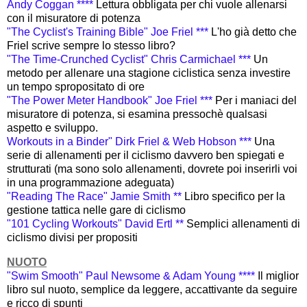
Andy Coggan ****
L
ettura obbligata per chi vuole allenarsi
con il misuratore di potenza
"The Cyclist's Training Bible" Joe Friel ***
L'ho già detto che
Friel scrive sempre lo stesso libro?
"The Time-Crunched Cyclist" Chris Carmichael ***
Un
metodo per allenare una stagione ciclistica senza investire
un tempo spropositato di ore
"The Power Meter Handbook" Joe Friel ***
Per i maniaci del
misuratore di potenza, si esamina pressochè qualsasi
aspetto e sviluppo.
Workouts in a Binder" Dirk Friel & Web Hobson ***
Una
serie di allenamenti per il ciclismo davvero ben spiegati e
strutturati (ma sono solo allenamenti, dovrete poi inserirli voi
in una programmazione adeguata)
"Reading The Race" Jamie Smith **
Libro specifico per la
gestione tattica nelle gare di ciclismo
"101 Cycling Workouts" David Ertl **
Semplici allenamenti di
ciclismo divisi per propositi
NUOTO
"Swim Smooth" Paul Newsome & Adam Young ****
Il miglior
libro sul nuoto, semplice da leggere, accattivante da seguire
e ricco di spunti