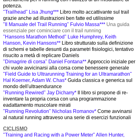
potenza.
"Trailhead" Lisa Jhung***
Libro molto accattivante sul trail
grazie anche ad illustrazioni ben fatte ed utilissime
"Il Manuale del Trail Running" Fulvio Massa***
Una guida
essenziale per cominciare con il trail running
"Hansons Marathon Method" Luke Humphrey, Keith
Hanson, Kevin Hansons**
Libro strutturato sulla definizione
di schemi e tabelle desunti da parametri fisiologici, tentativo
risucito a metà di replicare Daniels
"Dimagrire di corsa" Daniel Fontana**
Approccio iniziale per
chi vuole avvicinarsi alla corsa come benessere generale
"Field Guide to Ultrarunning Training for an Ultramarathon"
Hal Koerner, Adam W. Chas*
Guida classica e generica sul
mondo dell'ultraendurance
"Running Rewired" Jay Dicharry*
Il libro si propone di re-
inventare la propria corsa con una programmazione
eadattamento muscolare mirati
"Running Revolution" Nicholas Romanov*
Come avvinarsi
al natural running attraveso una serie di esercizi funzionali
CICLISMO
"Training and Racing with a Power Meter" Allen Hunter,