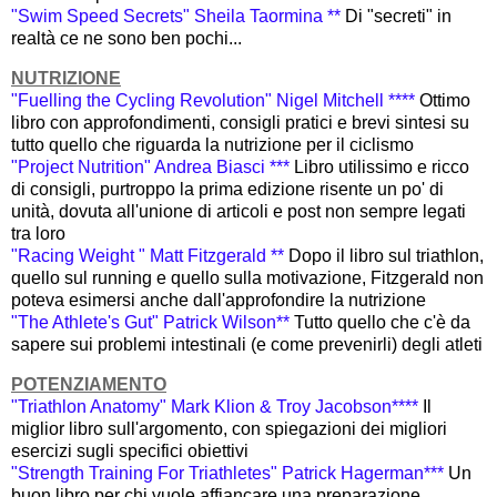
"Swim Speed Secrets" Sheila Taormina **
Di "secreti" in
realtà ce ne sono ben pochi...
NUTRIZIONE
"Fuelling the Cycling Revolution" Nigel Mitchell ****
Ottimo
libro con approfondimenti, consigli pratici e brevi sintesi su
tutto quello che riguarda la nutrizione per il ciclismo
"Project Nutrition" Andrea Biasci ***
Libro utilissimo e ricco
di consigli, purtroppo la prima edizione risente un po' di
unità, dovuta all'unione di articoli e post non sempre legati
tra loro
"Racing Weight " Matt Fitzgerald **
Dopo il libro sul triathlon,
quello sul running e quello sulla motivazione, Fitzgerald non
poteva esimersi anche dall'approfondire la nutrizione
"The Athlete's Gut" Patrick Wilson**
Tutto quello che c'è da
sapere sui problemi intestinali (e come prevenirli) degli atleti
POTENZIAMENTO
"Triathlon Anatomy" Mark Klion & Troy Jacobson****
Il
miglior libro sull'argomento, con spiegazioni dei migliori
esercizi sugli specifici obiettivi
"Strength Training For Triathletes" Patrick Hagerman***
Un
buon libro per chi vuole affiancare una preparazione