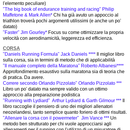
l'elemento peculiare)
"The big book of endurance training and racing" Philip
Maffetone & Mark Allen*
Chi ha già avuto un appoccio al
triathlon troverà pochi argomenti utilissimi (e anche un po'
datato)
"Faster" Jim Gourley*
Focus su come ottimizzare la propria
velocità con aerodinamicità, leggerezza ed efficienza
.
CORSA
"Daniels Running Formula" Jack Daniels ****
Il miglior libro
sulla corsa, sia in termini di metodo che di applicabilità
"Il manuale completo della Maratona" Roberto Albanesi****
Approfondimento esaustivo sulla maratona sia di teoria che
di pratica. Da avere.
Correre secondo Orlando Pizzolato" Orlando Pizzolato ***
Libro un po' datato ma sempre valido con un ottimo
approccio alla preparazione podistica
"Running with Lydiard" Arthur Lydiard & Garth Gilmour ***
Il
libro raccoglie il pensiero di uno dei migliori allenatori
neozelandesi, tanto semplice quanto foriero di ottimi risultati.
"Allenare la corsa con il powermeter" Jim Vance ***
Un
metodo ben strutturato per chi vuole approcciarsi agli
allenamenti per il running con l'utilizzo di un misuratore di