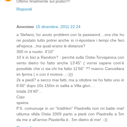
Ottimo finalmente sul podio!!!!
Rispondi
Anonimo
15 dicembre, 2011 22:24
a Stefano, ho avuto problemi con la password....ora che ho
rei postato tutto potrei anche io ri-èpostare i tempi che feci
all'epoca...ma quali erano le distanze?
300 m a nuoto: 4'10"
10 k in bici a Random? : perchè sulla Ostia-Torvajanica con
vento dietro ho fatto anche 13'45" ( vorrei sapere com'è
possibile che ci sia chi ha fatto 11'56" ?? manco Cancellara
im fprma ( o con il motore...:-)))
2k a piedi? a secco mai fatti, ma a ottobre ne ho fatto uno in
6'40" dopo 10x 150m in salita a Villa glori....
totale 24'40"...
Ciao
spaina
P.S. comunuqe in un "triathlon" Piastrella non mi batte mai!
ultiuma sfida Ostia 2009 parto a piedi con Piastrella a 5m
da me e all'arrivo Piasterlla è...5m dietro di me! :-))