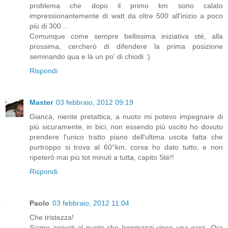
problema che dopo il primo km sono calato
impressionantemente di watt da oltre 500 all'inizio a poco
più di 300...
Comunque come sempre bellissima iniziativa stè, alla
prossima, cercherò di difendere la prima posizione
seminando qua e là un po' di chiodi :)
Rispondi
Master
03 febbraio, 2012 09:19
Giancà, niente pretattica, a nuoto mi potevo impegnare di
più sicuramente, in bici, non essendo più uscito ho dovuto
prendere l'unico tratto piano dell'ultima uscita fatta che
purtroppo si trova al 60°km, corsa ho dato tutto, e non
ripeterò mai più tot minuti a tutta, capito Stè!!
Rispondi
Paolo
03 febbraio, 2012 11:04
Che tristezza!
Siamo arrivati al punto che Ironmanzi vince una gara. Ora