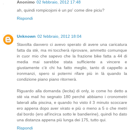
Anonimo
02 febbraio, 2012 17:48
ah, quindi rompicojoni è un po' come dire piciu?
Rispondi
Unknown
02 febbraio, 2012 18:04
Stavolta davvero ci avevo sperato di avere una caricatura
fatta da stè, ma mi toccherà riprovare, ammetto comunque
in cuor mio che sapevo che la frazione bike fatta a 44 di
media mai sarebbe stata sufficiente a vincere e
giustamente c'è chi ha fatto meglio, tanto di cappello a
ironmanzi, spero si potermi rifare più in là quando la
condizione piano piano ritornerà.
Riguardo alla domanda (lecita) di only, io come ho detto a
stè via mail ho segnato 180 perché abbiamo i cronometri
laterali alla piscina, e quando ho visto il 3 minuto scoccare
ero appena dopo aver virato e più o meno a 5 o che metri
dal bordo (ero all'incirca sotto le bandierine), quindi ho dato
una distanza appena più lunga dei 175, tutto qui.
Rispondi