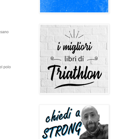
ossano
el polo