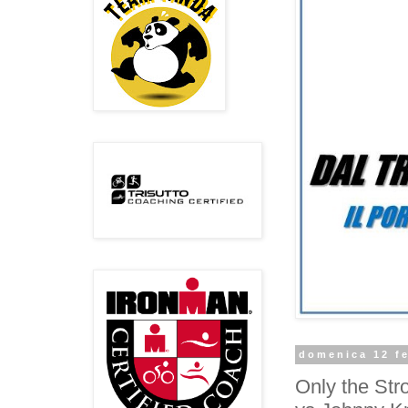
domenica 12 f
Only the Str