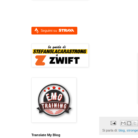
Seguimi su
Si parla di:
blog
,
stronge
Translate My Blog