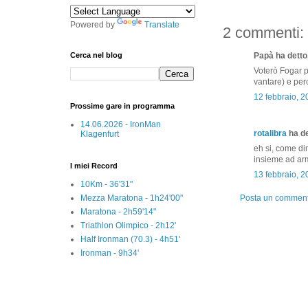
Powered by
Translate
2 commenti:
Cerca nel blog
Papà ha detto.
Voterò Fogar p
vantare) e per
12 febbraio, 
Prossime gare in programma
14.06.2026 - IronMan
rotalibra
ha de
Klagenfurt
eh si, come di
insieme ad a
I miei Record
13 febbraio, 
10Km - 36'31"
Mezza Maratona - 1h24'00"
Posta un commen
Maratona - 2h59'14"
Triathlon Olimpico - 2h12'
Half Ironman (70.3) - 4h51'
Ironman - 9h34'