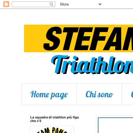
Home page
Chi sono
La squadra di triathlon più figa
che c'è