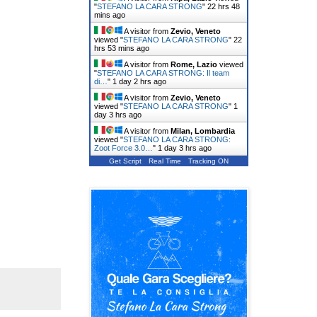
"
STEFANO LA CARA STRONG
"
22 hrs 48
mins ago
A visitor from
Zevio, Veneto
viewed "
STEFANO LA CARA STRONG
"
22
hrs 53 mins ago
A visitor from
Rome, Lazio
viewed
"
STEFANO LA CARA STRONG: Il team
di…
"
1 day 2 hrs ago
A visitor from
Zevio, Veneto
viewed "
STEFANO LA CARA STRONG
"
1
day 3 hrs ago
A visitor from
Milan, Lombardia
viewed "
STEFANO LA CARA STRONG:
Zoot Force 3.0…
"
1 day 3 hrs ago
Get Script
Real Time
Tracking ON