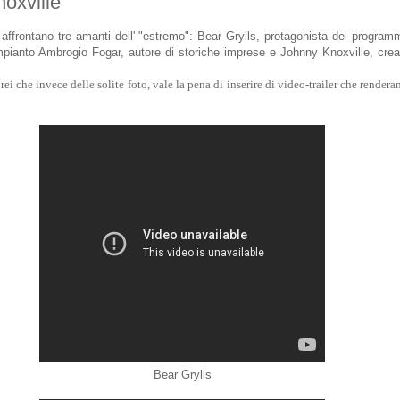
oxville
i affrontano tre amanti dell' "estremo": Bear Grylls, protagonista del progr
ompianto Ambrogio Fogar, autore di storiche imprese e Johnny Knoxville, crea
ei che invece delle solite foto, vale la pena di inserire di video-trailer che rendera
Bear Grylls