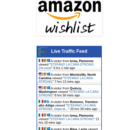
Live Traffic Feed
A visitor from
Ivrea, Piemonte
viewed "
STEFANO LA CARA STRONG:
Chi sono
"
3 hrs 1 min ago
A visitor from
Morrisville, North
Carolina
viewed "
STEFANO LA CARA
STRONG
"
7 hrs 13 mins ago
A visitor from
Quincy,
Washington
viewed "
STEFANO LA CARA
STRONG
"
8 hrs 50 mins ago
A visitor from
Romeno, Trentino-
alto Adige
viewed "
STEFANO LA CARA
STRONG: Dopo la…
"
20 hrs 39 mins ago
A visitor from
Ivrea, Piemonte
viewed "
STEFANO LA CARA STRONG
"
21
hrs 18 mins ago
A visitor from
Ripa, Lazio
viewed