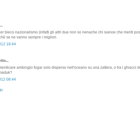
..
er bieco nazionalismo (infatti gli altri due non so nenache chi sianoe che meriti p
chè se ne vanno sempre i migliori.
2012 18:44
tto...
menticare ambrogio fogar solo disperso nell'oceano su una zattera, o tra i ghiacci d
rmaduk?
2012 08:44
to