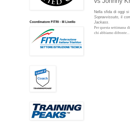
vs Johnny Kn
Nella sfida di oggi s
Sopravvissuto
, il c
Coordinatore FITRI - III Livello
Jackass
.
Per questa settimana dir
chi abbiamo difronte...