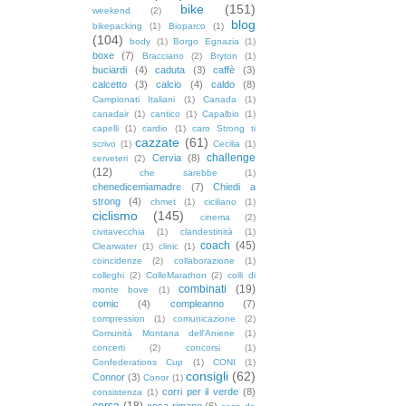
bike
(151)
weekend
(2)
blog
bikepacking
(1)
Bioparco
(1)
(104)
body
(1)
Borgo Egnazia
(1)
boxe
(7)
Bracciano
(2)
Bryton
(1)
buciardi
(4)
caduta
(3)
caffè
(3)
calcetto
(3)
calcio
(4)
caldo
(8)
Campionati Italiani
(1)
Canada
(1)
canadair
(1)
cantico
(1)
Capalbio
(1)
capelli
(1)
cardio
(1)
caro Strong ti
cazzate
(61)
scrivo
(1)
Cecilia
(1)
challenge
Cervia
(8)
cerveteri
(2)
(12)
che sarebbe
(1)
chenedicemiamadre
(7)
Chiedi a
strong
(4)
chmet
(1)
ciciliano
(1)
ciclismo
(145)
cinema
(2)
civitavecchia
(1)
clandestinità
(1)
coach
(45)
Clearwater
(1)
clinic
(1)
coincidenze
(2)
collaborazione
(1)
colleghi
(2)
ColleMarathon
(2)
colli di
combinati
(19)
monte bove
(1)
comic
(4)
compleanno
(7)
compression
(1)
comunicazione
(2)
Comunità Montana dell'Aniene
(1)
concerti
(2)
concorsi
(1)
Confederations Cup
(1)
CONI
(1)
consigli
(62)
Connor
(3)
Conor
(1)
corri per il verde
(8)
consistenza
(1)
corsa
(18)
cosa rimane
(6)