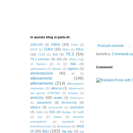
in questo blog si parla di:
10Km
(19)
100x100
(3)
15km
(2)
Post più recente
21Km
(16)
42km
2025
(1)
34km
(1)
70.3
(54)
Iscriviti a:
Commenti sul
(10)
6x6
(5)
5150
(1)
70.3 ironman
(8)
8x8
(9)
Africa Cup
Aldo
(4)
of Nations
(2)
AI
(2)
Commenti
algebra
(4)
alelnamenti
(1)
alessio
(2)
alimentazione
(40)
all
(1)
allenamenti
(146)
allenamento
(214)
allenamento
alleycat
(3)
motivation
(2)
Almanacco
del giorno STRONG
(1)
amatori
(1)
amicizia
(48)
analisi
(3)
Antonacci
aquaniene
(8)
Armstrong
(6)
(1)
atletica
(8)
autostima
automobili
(1)
(3)
B4S
(4)
AWA
(1)
Badge
(1)
baffi
(1)
bar
(1)
barba
(2)
barrette
energetiche
(1)
baseball
(1)
best
beforthesunset
(1)
Berlusconi
(2)
bici
(163)
of
(34)
big day
(6)
big