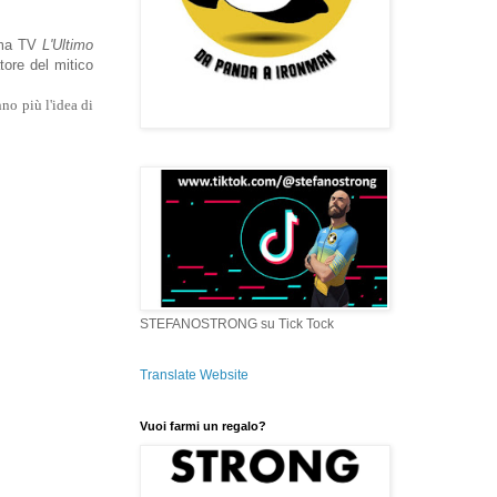
amma TV
L'Ultimo
tore del mitico
nno più l'idea di
STEFANOSTRONG su Tick Tock
Translate Website
Vuoi farmi un regalo?