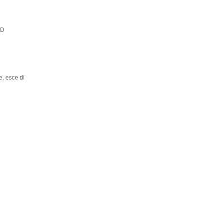
DD
e, esce di