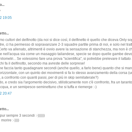
...
?
2 19:05
tto...
o cultori del delfinotto (da noi si dice così, il delfinetto è quello che diceva Only so
re, ci ha permesso di sopravanzare 2-3 squadre partite prima di noi, e solo nel trat
erto va allenato, altrimenti è ovvio avere la sensazione di stanchezza, ma non è c
lte nell'acqua sia come un masaggio tailandese, specie se dopo quelle gambe devo
ilometri... Se volessimo fare una prova "scientifica", si potrebbe prelevare il lattato 
chi fa il delfinotto, secondo ma avreste delle sorprese!
che faccia tanto guadagnare secondi (anche quello, a farlo bene) quanto che si ma
orizzontale, con un quinto dei movimenti si fa lo stesso avanzamento della corsa (un
 a confronto con quanti passi, per di più in skip semilaterale?)
do, e credo sia l'argomento decisivo, stilisticamente non c'è confronto, fra un tarant
cqua, e un semipesce-seminettuno che si tuffa e riemerge :-)
2 20:47
tto...
pur sempre 3 secondi :-))))))
 morire :-))))