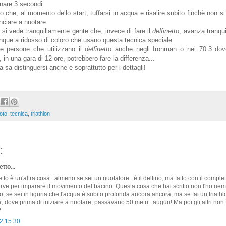
gnare 3 secondi.
tro che, al momento dello start, tuffarsi in acqua e risalire subito finchè non si
nciare a nuotare.
on si vede tranquillamente gente che, invece di fare il
delfinetto
, avanza tranqui
que a ridosso di coloro che usano questa tecnica speciale.
te persone che utilizzano il
delfinetto
anche negli Ironman o nei 70.3 dov
in una gara di 12 ore, potrebbero fare la differenza...
eta sa distinguersi anche e soprattutto per i dettagli!
oto
,
tecnica
,
triathlon
:
tto...
netto è un'altra cosa...almeno se sei un nuotatore...è il delfino, ma fatto con il compl
erve per imparare il movimento del bacino. Questa cosa che hai scritto non l'ho n
co, se sei in liguria che l'acqua è subito profonda ancora ancora, ma se fai un triat
, dove prima di iniziare a nuotare, passavano 50 metri...auguri! Ma poi gli altri non t
?
2 15:30