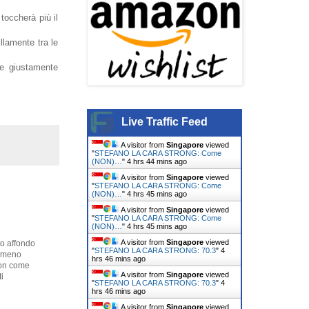
 toccherà più il
llamente tra le
e giustamente
Live Traffic Feed
A visitor from
Singapore
viewed
"
STEFANO LA CARA STRONG: Come
(NON)…
"
4 hrs 44 mins ago
A visitor from
Singapore
viewed
"
STEFANO LA CARA STRONG: Come
(NON)…
"
4 hrs 45 mins ago
A visitor from
Singapore
viewed
"
STEFANO LA CARA STRONG: Come
(NON)…
"
4 hrs 45 mins ago
A visitor from
Singapore
viewed
eto affondo
"
STEFANO LA CARA STRONG: 70.3
"
4
emmeno
hrs 46 mins ago
hlon come
A visitor from
Singapore
viewed
i
"
STEFANO LA CARA STRONG: 70.3
"
4
hrs 46 mins ago
A visitor from
Singapore
viewed