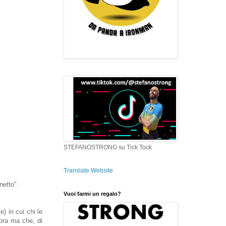
STEFANOSTRONG su Tick Tock
Translate Website
netto".
Vuoi farmi un regalo?
) in cui chi le
ora ma che, di