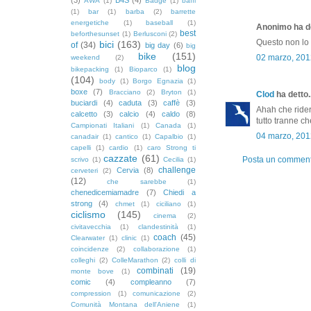
AWA
(1)
Badge
(1)
baffi
(1)
bar
(1)
barba
(2)
barrette
energetiche
(1)
baseball
(1)
Anonimo ha de
best
beforthesunset
(1)
Berlusconi
(2)
Questo non lo
bici
(163)
of
(34)
big day
(6)
big
bike
(151)
02 marzo, 201
weekend
(2)
blog
bikepacking
(1)
Bioparco
(1)
(104)
body
(1)
Borgo Egnazia
(1)
boxe
(7)
Bracciano
(2)
Bryton
(1)
Clod
ha detto..
buciardi
(4)
caduta
(3)
caffè
(3)
Ahah che ridere
calcetto
(3)
calcio
(4)
caldo
(8)
tutto tranne c
Campionati Italiani
(1)
Canada
(1)
04 marzo, 201
canadair
(1)
cantico
(1)
Capalbio
(1)
capelli
(1)
cardio
(1)
caro Strong ti
cazzate
(61)
Posta un commen
scrivo
(1)
Cecilia
(1)
challenge
Cervia
(8)
cerveteri
(2)
(12)
che sarebbe
(1)
chenedicemiamadre
(7)
Chiedi a
strong
(4)
chmet
(1)
ciciliano
(1)
ciclismo
(145)
cinema
(2)
civitavecchia
(1)
clandestinità
(1)
coach
(45)
Clearwater
(1)
clinic
(1)
coincidenze
(2)
collaborazione
(1)
colleghi
(2)
ColleMarathon
(2)
colli di
combinati
(19)
monte bove
(1)
comic
(4)
compleanno
(7)
compression
(1)
comunicazione
(2)
Comunità Montana dell'Aniene
(1)