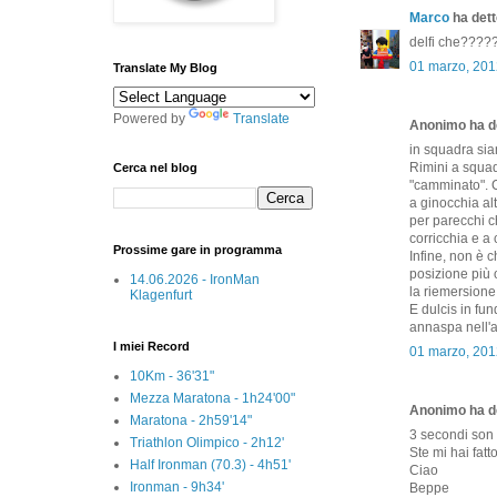
Marco
ha detto
delfi che????
01 marzo, 201
Translate My Blog
Powered by
Translate
Anonimo ha de
in squadra siam
Rimini a squad
Cerca nel blog
"camminato". C
a ginocchia a
per parecchi ch
corricchia e a 
Prossime gare in programma
Infine, non è 
posizione più 
14.06.2026 - IronMan
la riemersione,
Klagenfurt
E dulcis in fun
annaspa nell'a
I miei Record
01 marzo, 201
10Km - 36'31"
Mezza Maratona - 1h24'00"
Anonimo ha de
Maratona - 2h59'14"
3 secondi son 
Triathlon Olimpico - 2h12'
Ste mi hai fatto
Half Ironman (70.3) - 4h51'
Ciao
Ironman - 9h34'
Beppe