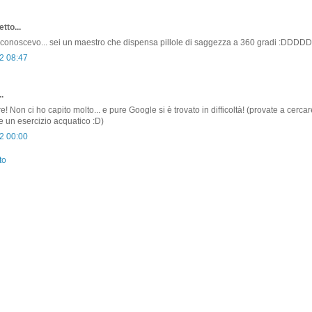
tto...
 conoscevo... sei un maestro che dispensa pillole di saggezza a 360 gradi :DDDD
2 08:47
.
! Non ci ho capito molto... e pure Google si è trovato in difficoltà! (provate a cercar
he un esercizio acquatico :D)
2 00:00
to