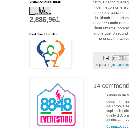
Visualizzazioni totali
fatto, ti fanno guada
Il delfinetto non è al
fondo e si potrà comi
2,885,961
Dai filmati di triathl
onde, restando comun
Naturalmente notere
anche quei 3 secondi, 
Best Triathlon Blog
...ma si sa, il triathl
Si parla di:
glossario
,
nu
14 commenti
Anonimo ha de
oddio, il delfi
del corpo, e s
capita, che di
quello di Arona
ammazzano?
01 marzo, 201