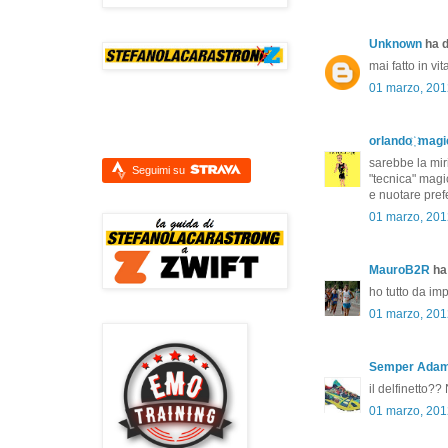
Unknown
ha d
mai fatto in vit
01 marzo, 201
orlando ҉ magi
sarebbe la miri
Seguimi su
"tecnica" magi
e nuotare pref
01 marzo, 201
MauroB2R
ha 
ho tutto da imp
01 marzo, 201
Semper Ada
il delfinetto??
01 marzo, 201