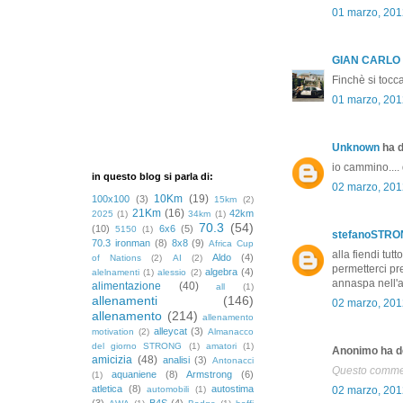
01 marzo, 201
GIAN CARLO
Finchè si tocc
01 marzo, 201
Unknown
ha d
io cammino.... 
in questo blog si parla di:
02 marzo, 201
10Km
(19)
100x100
(3)
15km
(2)
21Km
(16)
42km
2025
(1)
34km
(1)
70.3
(54)
(10)
6x6
(5)
5150
(1)
stefanoSTR
70.3 ironman
(8)
8x8
(9)
Africa Cup
alla fiendi tut
Aldo
(4)
of Nations
(2)
AI
(2)
permetterci pre
algebra
(4)
alelnamenti
(1)
alessio
(2)
annaspa nell'a
alimentazione
(40)
all
(1)
allenamenti
(146)
02 marzo, 201
allenamento
(214)
allenamento
alleycat
(3)
motivation
(2)
Almanacco
del giorno STRONG
(1)
amatori
(1)
Anonimo ha de
amicizia
(48)
analisi
(3)
Antonacci
Questo comment
aquaniene
(8)
Armstrong
(6)
(1)
atletica
(8)
autostima
automobili
(1)
02 marzo, 201
(3)
B4S
(4)