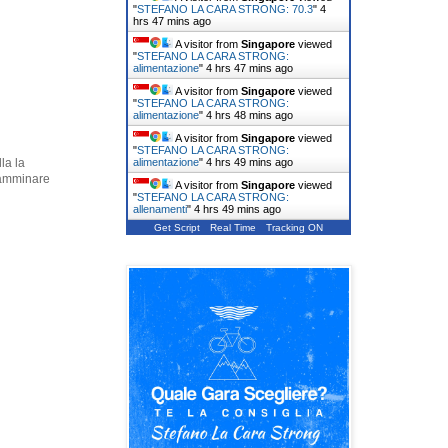
"
STEFANO LA CARA STRONG: 70.3
"
4
hrs 47 mins ago
A visitor from
Singapore
viewed
"
STEFANO LA CARA STRONG:
alimentazione
"
4 hrs 47 mins ago
A visitor from
Singapore
viewed
"
STEFANO LA CARA STRONG:
alimentazione
"
4 hrs 48 mins ago
A visitor from
Singapore
viewed
"
STEFANO LA CARA STRONG:
alimentazione
"
4 hrs 49 mins ago
la la
 camminare
A visitor from
Singapore
viewed
"
STEFANO LA CARA STRONG:
allenamenti
"
4 hrs 49 mins ago
Get Script
Real Time
Tracking ON