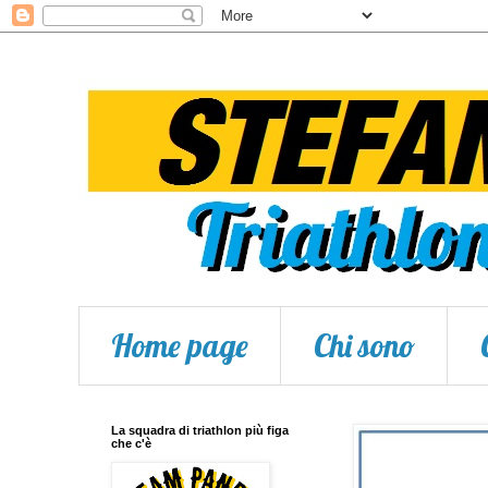
Home page
Chi sono
La squadra di triathlon più figa
che c'è