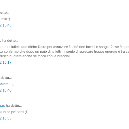
etto...
a mia :)
2 15:46
c
ha detto...
ade di tuffetti uno dietro l'altro per avanzare finchè non tocchi o sbaglio?...se è quel
ca confermo che dopo un paio di tuffetti mi sento di sprecare troppe energie e tra
erisco nuotare anche se tocco con le braccia!
2 16:17
detto...
arare! :-)
2 16:40
mas
ha detto...
 Nun se po' senti ;D
2 16:55