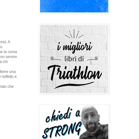
pra). A
to
he la corsa
no servire
a chi
ntiene una
 tuffetto e
olato che