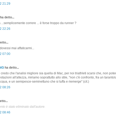
2 21:29
ha detto...
a ...semplicemente correre ... è forse troppo da runner ?
2 22:26
etto...
dovessi mai affaticarmi...
2 07:00
ONG
ha detto...
to credo che l'analisi migliore sia quella di Mac, per noi triathleti scarsi che, non pot
stazioni all'altezza, miriamo soprattutto allo stile, "non c'è confronto, fra un taranto
cqua, e un semipesce-seminettuno che si tuffa e riemerge" (cit.)
2 08:26
tto...
o è stato eliminato dall'autore.
2 08:46