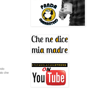
endo
lato che