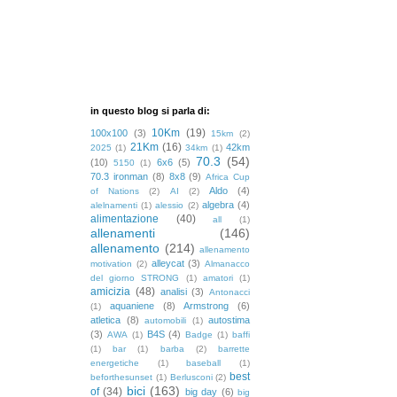
in questo blog si parla di:
10Km
(19)
100x100
(3)
15km
(2)
21Km
(16)
42km
2025
(1)
34km
(1)
70.3
(54)
(10)
6x6
(5)
5150
(1)
70.3 ironman
(8)
8x8
(9)
Africa Cup
Aldo
(4)
of Nations
(2)
AI
(2)
algebra
(4)
alelnamenti
(1)
alessio
(2)
alimentazione
(40)
all
(1)
allenamenti
(146)
allenamento
(214)
allenamento
alleycat
(3)
motivation
(2)
Almanacco
del giorno STRONG
(1)
amatori
(1)
amicizia
(48)
analisi
(3)
Antonacci
aquaniene
(8)
Armstrong
(6)
(1)
atletica
(8)
autostima
automobili
(1)
(3)
B4S
(4)
AWA
(1)
Badge
(1)
baffi
(1)
bar
(1)
barba
(2)
barrette
energetiche
(1)
baseball
(1)
best
beforthesunset
(1)
Berlusconi
(2)
bici
(163)
of
(34)
big day
(6)
big