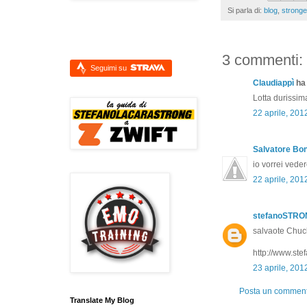
Si parla di:
blog
,
stronge
3 commenti:
Seguimi su
Claudiappì
ha 
Lotta durissim
22 aprile, 201
Salvatore Bon
io vorrei vede
22 aprile, 201
stefanoSTR
salvaote Chuck
http://www.ste
23 aprile, 201
Posta un commen
Translate My Blog