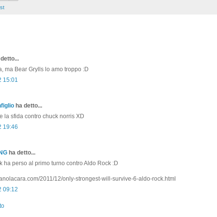
st
detto...
a, ma Bear Grylls lo amo troppo :D
2 15:01
figlio
ha detto...
re la sfida contro chuck norris XD
2 19:46
ONG
ha detto...
 ha perso al primo turno contro Aldo Rock :D
fanolacara.com/2011/12/only-strongest-will-survive-6-aldo-rock.html
2 09:12
to