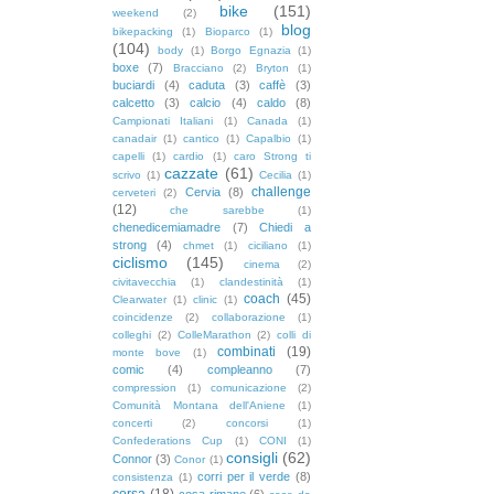
bike
(151)
weekend
(2)
blog
bikepacking
(1)
Bioparco
(1)
(104)
body
(1)
Borgo Egnazia
(1)
boxe
(7)
Bracciano
(2)
Bryton
(1)
buciardi
(4)
caduta
(3)
caffè
(3)
calcetto
(3)
calcio
(4)
caldo
(8)
Campionati Italiani
(1)
Canada
(1)
canadair
(1)
cantico
(1)
Capalbio
(1)
capelli
(1)
cardio
(1)
caro Strong ti
cazzate
(61)
scrivo
(1)
Cecilia
(1)
challenge
Cervia
(8)
cerveteri
(2)
(12)
che sarebbe
(1)
chenedicemiamadre
(7)
Chiedi a
strong
(4)
chmet
(1)
ciciliano
(1)
ciclismo
(145)
cinema
(2)
civitavecchia
(1)
clandestinità
(1)
coach
(45)
Clearwater
(1)
clinic
(1)
coincidenze
(2)
collaborazione
(1)
colleghi
(2)
ColleMarathon
(2)
colli di
combinati
(19)
monte bove
(1)
comic
(4)
compleanno
(7)
compression
(1)
comunicazione
(2)
Comunità Montana dell'Aniene
(1)
concerti
(2)
concorsi
(1)
Confederations Cup
(1)
CONI
(1)
consigli
(62)
Connor
(3)
Conor
(1)
corri per il verde
(8)
consistenza
(1)
corsa
(18)
cosa rimane
(6)