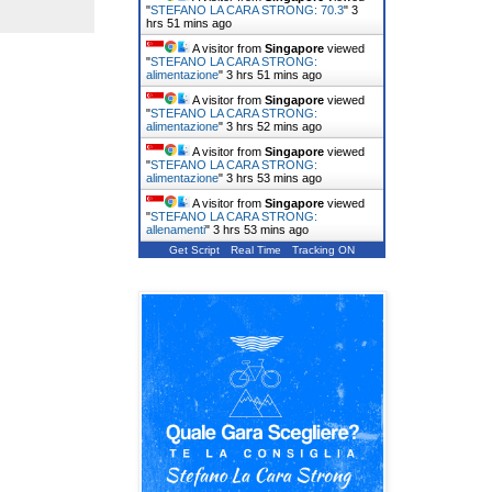
"
STEFANO LA CARA STRONG: 70.3
"
3
hrs 51 mins ago
A visitor from
Singapore
viewed
"
STEFANO LA CARA STRONG:
alimentazione
"
3 hrs 51 mins ago
A visitor from
Singapore
viewed
"
STEFANO LA CARA STRONG:
alimentazione
"
3 hrs 52 mins ago
A visitor from
Singapore
viewed
"
STEFANO LA CARA STRONG:
alimentazione
"
3 hrs 53 mins ago
A visitor from
Singapore
viewed
"
STEFANO LA CARA STRONG:
allenamenti
"
3 hrs 53 mins ago
Get Script
Real Time
Tracking ON