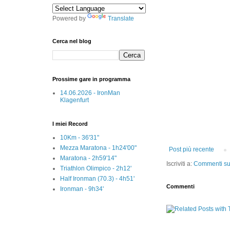
Powered by
Translate
Cerca nel blog
Prossime gare in programma
14.06.2026 - IronMan
Klagenfurt
I miei Record
10Km - 36'31"
Mezza Maratona - 1h24'00"
Post più recente
Maratona - 2h59'14"
Iscriviti a:
Commenti sul
Triathlon Olimpico - 2h12'
Half Ironman (70.3) - 4h51'
Commenti
Ironman - 9h34'