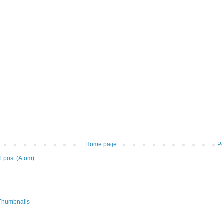
Home page
P
 post (Atom)