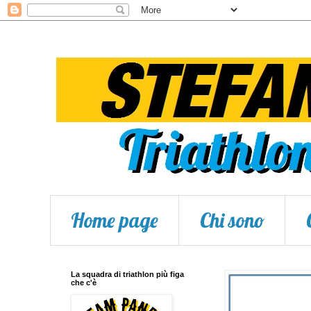
Home page
Chi sono
La squadra di triathlon più figa
che c'è