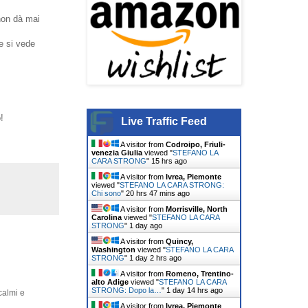
 non dà mai
 e si vede
!
Live Traffic Feed
A visitor from
Codroipo, Friuli-
venezia Giulia
viewed "
STEFANO LA
CARA STRONG
"
15 hrs ago
A visitor from
Ivrea, Piemonte
viewed "
STEFANO LA CARA STRONG:
Chi sono
"
20 hrs 47 mins ago
A visitor from
Morrisville, North
Carolina
viewed "
STEFANO LA CARA
STRONG
"
1 day ago
A visitor from
Quincy,
Washington
viewed "
STEFANO LA CARA
STRONG
"
1 day 2 hrs ago
A visitor from
Romeno, Trentino-
alto Adige
viewed "
STEFANO LA CARA
STRONG: Dopo la…
"
1 day 14 hrs ago
calmi e
A visitor from
Ivrea, Piemonte