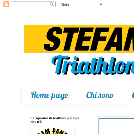
Home page
Chi sono
La squadra di triathlon più figa
che c'è