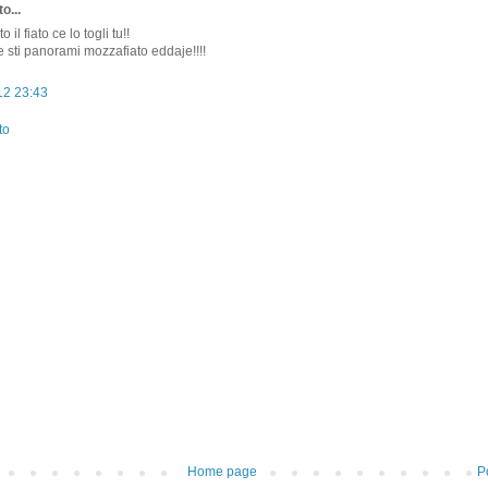
o...
 il fiato ce lo togli tu!!
e sti panorami mozzafiato eddaje!!!!
12 23:43
to
Home page
P