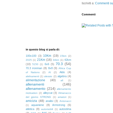
Iscriviti a:
Commenti sul
Commenti
in questo blog si parla di:
10Km
(19)
100x100
(3)
15km
(2)
21Km
(16)
42km
2025
(1)
34km
(1)
70.3
(54)
(10)
6x6
(5)
5150
(1)
70.3 ironman
(8)
8x8
(9)
Africa Cup
Aldo
(4)
of Nations
(2)
AI
(2)
algebra
(4)
alelnamenti
(1)
alessio
(2)
alimentazione
(40)
all
(1)
allenamenti
(146)
allenamento
(214)
allenamento
alleycat
(3)
motivation
(2)
Almanacco
del giorno STRONG
(1)
amatori
(1)
amicizia
(48)
analisi
(3)
Antonacci
aquaniene
(8)
Armstrong
(6)
(1)
atletica
(8)
autostima
automobili
(1)
(3)
B4S
(4)