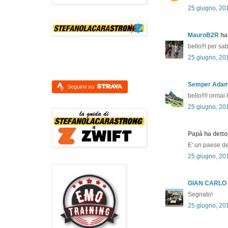
25 giugno, 20
MauroB2R
ha 
bello!!! per s
25 giugno, 20
Semper Ada
Seguimi su
bello!!!! ormai 
25 giugno, 20
Papà ha detto.
E' un paese del
25 giugno, 20
GIAN CARLO
Segnato!
25 giugno, 20