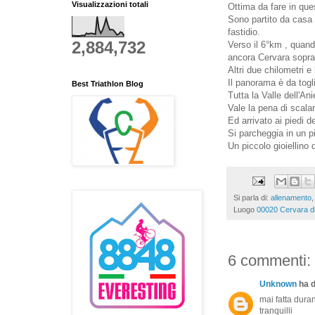
Visualizzazioni totali
Ottima da fare in que
Sono partito da casa a
fastidio.
2,884,732
Verso il 6°km , quand
ancora Cervara sopra 
Altri due chilometri 
Il panorama è da toglie
Best Triathlon Blog
Tutta la Valle dell'An
Vale la pena di scala
Ed arrivato ai piedi d
Si parcheggia in un pi
Un piccolo gioiellino 
Si parla di:
allenamento
Luogo
00020 Cervara di
6 commenti:
Unknown
ha d
mai fatta dura
tranquilli