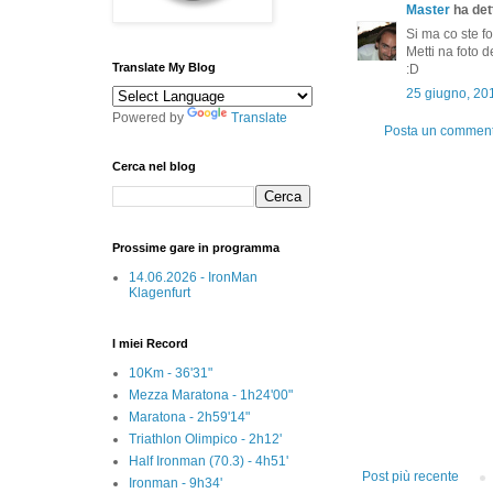
Master
ha dett
Si ma co ste foto
Metti na foto d
Translate My Blog
:D
25 giugno, 20
Powered by
Translate
Posta un commen
Cerca nel blog
Prossime gare in programma
14.06.2026 - IronMan
Klagenfurt
I miei Record
10Km - 36'31"
Mezza Maratona - 1h24'00"
Maratona - 2h59'14"
Triathlon Olimpico - 2h12'
Half Ironman (70.3) - 4h51'
Post più recente
Ironman - 9h34'