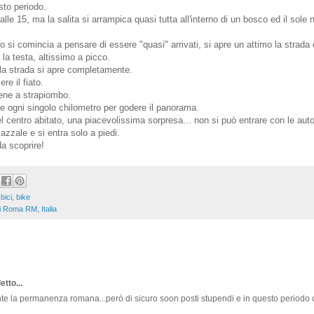
sto periodo.
lle 15, ma la salita si arrampica quasi tutta all'interno di un bosco ed il sole
o si comincia a pensare di essere "quasi" arrivati, si apre un attimo la strada
la testa, altissimo a picco.
e la strada si apre completamente.
re il fiato.
iene a strapiombo.
re ogni singolo chilometro per godere il panorama.
el centro abitato, una piacevolissima sorpresa... non si può entrare con le auto
azzale e si entra solo a piedi.
da scoprire!
,
bici
,
bike
 Roma RM, Italia
etto...
nte la permanenza romana...però di sicuro soon posti stupendi e in questo periodo 