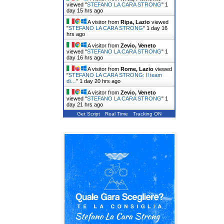
viewed "
STEFANO LA CARA STRONG
"
1
day 15 hrs ago
A visitor from
Ripa, Lazio
viewed
"
STEFANO LA CARA STRONG
"
1 day 16
hrs ago
A visitor from
Zevio, Veneto
viewed "
STEFANO LA CARA STRONG
"
1
day 16 hrs ago
A visitor from
Rome, Lazio
viewed
"
STEFANO LA CARA STRONG: Il team
di…
"
1 day 20 hrs ago
A visitor from
Zevio, Veneto
viewed "
STEFANO LA CARA STRONG
"
1
day 21 hrs ago
Get Script
Real Time
Tracking ON