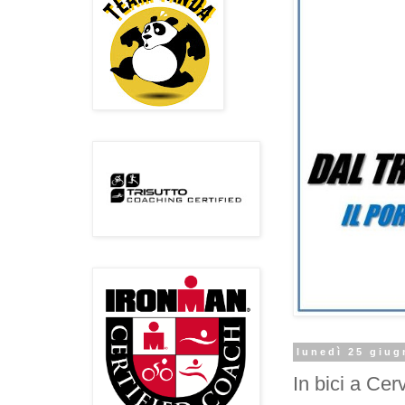
lunedì 25 giug
In bici a Ce