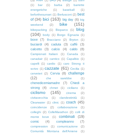
AWA
(1)
Badge
(1)
baffi
(1)
bar
(1)
barba
(2)
barrette
energetiche
(1)
baseball
(1)
best
beforthesunset
(1)
Berlusconi
(2)
bici
(163)
of
(34)
big day
(6)
big
bike
(151)
weekend
(2)
blog
bikepacking
(1)
Bioparco
(1)
(104)
body
(1)
Borgo Egnazia
(1)
boxe
(7)
Bracciano
(2)
Bryton
(1)
buciardi
(4)
caduta
(3)
caffè
(3)
calcetto
(3)
calcio
(4)
caldo
(8)
Campionati Italiani
(1)
Canada
(1)
canadair
(1)
cantico
(1)
Capalbio
(1)
capelli
(1)
cardio
(1)
caro Strong ti
cazzate
(61)
scrivo
(1)
Cecilia
(1)
challenge
Cervia
(8)
cerveteri
(2)
(12)
che sarebbe
(1)
chenedicemiamadre
(7)
Chiedi a
strong
(4)
chmet
(1)
ciciliano
(1)
ciclismo
(145)
cinema
(2)
civitavecchia
(1)
clandestinità
(1)
coach
(45)
Clearwater
(1)
clinic
(1)
coincidenze
(2)
collaborazione
(1)
colleghi
(2)
ColleMarathon
(2)
colli di
combinati
(19)
monte bove
(1)
comic
(4)
compleanno
(7)
compression
(1)
comunicazione
(2)
Comunità Montana dell'Aniene
(1)