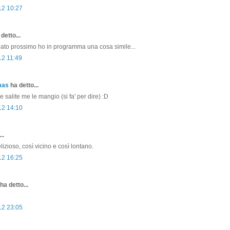
12 10:27
detto...
abato prossimo ho in programma una cosa simile...
12 11:49
mas
ha detto...
le salite me le mangio (si fa' per dire) :D
12 14:10
..
izioso, così vicino e così lontano.
12 16:25
ha detto...
12 23:05