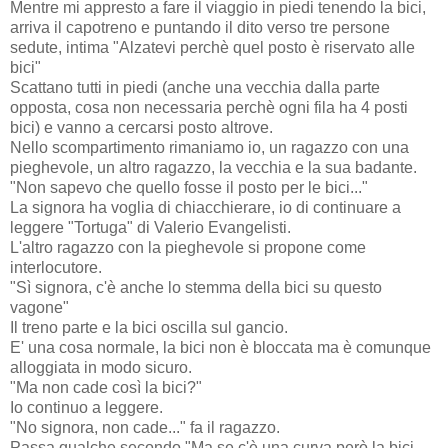
Mentre mi appresto a fare il viaggio in piedi tenendo la bici,
arriva il capotreno e puntando il dito verso tre persone
sedute, intima "Alzatevi perchè quel posto è riservato alle
bici"
Scattano tutti in piedi (anche una vecchia dalla parte
opposta, cosa non necessaria perchè ogni fila ha 4 posti
bici) e vanno a cercarsi posto altrove.
Nello scompartimento rimaniamo io, un ragazzo con una
pieghevole, un altro ragazzo, la vecchia e la sua badante.
"Non sapevo che quello fosse il posto per le bici..."
La signora ha voglia di chiacchierare, io di continuare a
leggere "Tortuga" di Valerio Evangelisti.
L'altro ragazzo con la pieghevole si propone come
interlocutore.
"Sì signora, c'è anche lo stemma della bici su questo
vagone"
Il treno parte e la bici oscilla sul gancio.
E' una cosa normale, la bici non è bloccata ma è comunque
alloggiata in modo sicuro.
"Ma non cade così la bici?"
Io continuo a leggere.
"No signora, non cade..." fa il ragazzo.
Passa qualche secondo "Ma se c'è una curva però la bici