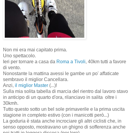
Non mi era mai capitato prima.
Uno spettacolo.
Ieri per tornare a casa da
Roma a Tivoli
, 40km tutti a favore
di vento.
Nonostante la mattina avessi le gambe un po' affaticate
sembravo il miglior Cancellara.
Anzi,
il miglior Master
(...)!
Sulla mia solita tabella di marcia del rientro dal lavoro stavo
in anticipo di un quarto d'ora, rilanciavo in salita oltre i
30kmh.
Tutto questo sotto un bel sole primaverile e la prima uscita
stagione in completo estivo (con i manicotti però...)
La goduria è stata anche incrociare gli altri ciclisti che, in
senso opposto, mostravano un ghigno di sofferenza anche
nei tratti in leggera discesa (per loro).