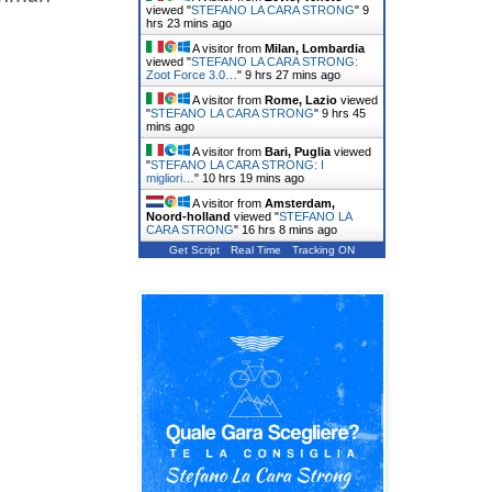
viewed "
STEFANO LA CARA STRONG
"
9
hrs 23 mins ago
A visitor from
Milan, Lombardia
viewed "
STEFANO LA CARA STRONG:
Zoot Force 3.0…
"
9 hrs 27 mins ago
A visitor from
Rome, Lazio
viewed
"
STEFANO LA CARA STRONG
"
9 hrs 45
mins ago
A visitor from
Bari, Puglia
viewed
"
STEFANO LA CARA STRONG: I
migliori…
"
10 hrs 19 mins ago
A visitor from
Amsterdam,
Noord-holland
viewed "
STEFANO LA
CARA STRONG
"
16 hrs 8 mins ago
Get Script
Real Time
Tracking ON