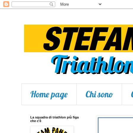
Home page
Chi sono
La squadra di triathlon più figa
che c'è