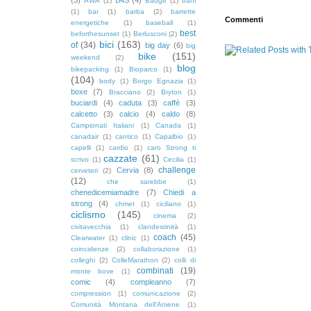
AWA
(1)
Badge
(1)
baffi
(1)
bar
(1)
barba
(2)
barrette
Commenti
energetiche
(1)
baseball
(1)
best
beforthesunset
(1)
Berlusconi
(2)
bici
(163)
of
(34)
big day
(6)
big
bike
(151)
weekend
(2)
blog
bikepacking
(1)
Bioparco
(1)
(104)
body
(1)
Borgo Egnazia
(1)
boxe
(7)
Bracciano
(2)
Bryton
(1)
buciardi
(4)
caduta
(3)
caffè
(3)
calcetto
(3)
calcio
(4)
caldo
(8)
Campionati Italiani
(1)
Canada
(1)
canadair
(1)
cantico
(1)
Capalbio
(1)
capelli
(1)
cardio
(1)
caro Strong ti
cazzate
(61)
scrivo
(1)
Cecilia
(1)
challenge
Cervia
(8)
cerveteri
(2)
(12)
che sarebbe
(1)
chenedicemiamadre
(7)
Chiedi a
strong
(4)
chmet
(1)
ciciliano
(1)
ciclismo
(145)
cinema
(2)
civitavecchia
(1)
clandestinità
(1)
coach
(45)
Clearwater
(1)
clinic
(1)
coincidenze
(2)
collaborazione
(1)
colleghi
(2)
ColleMarathon
(2)
colli di
combinati
(19)
monte bove
(1)
comic
(4)
compleanno
(7)
compression
(1)
comunicazione
(2)
Comunità Montana dell'Aniene
(1)