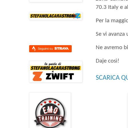
70.3 Italy e 
Per la maggio
Se vi avanza 
Ne avremo b
Seguimi su
Daje così!
SCARICA QU