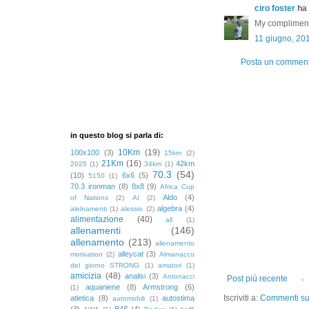
ciro foster
ha 
My compliment
11 giugno, 20
Posta un commen
in questo blog si parla di:
10Km
(19)
100x100
(3)
15km
(2)
21Km
(16)
42km
2025
(1)
34km
(1)
70.3
(54)
(10)
6x6
(5)
5150
(1)
70.3 ironman
(8)
8x8
(9)
Africa Cup
Aldo
(4)
of Nations
(2)
AI
(2)
algebra
(4)
alelnamenti
(1)
alessio
(2)
alimentazione
(40)
all
(1)
allenamenti
(146)
allenamento
(213)
allenamento
alleycat
(3)
motivation
(2)
Almanacco
del giorno STRONG
(1)
amatori
(1)
amicizia
(48)
analisi
(3)
Antonacci
Post più recente
aquaniene
(8)
Armstrong
(6)
(1)
Iscriviti a:
Commenti sul
atletica
(8)
autostima
automobili
(1)
(3)
B4S
(4)