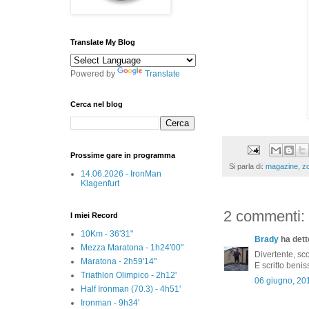
Translate My Blog
Powered by
Translate
Cerca nel blog
Prossime gare in programma
Si parla di:
magazine
,
z
14.06.2026 - IronMan
Klagenfurt
2 commenti:
I miei Record
10Km - 36'31"
Brady
ha detto
Mezza Maratona - 1h24'00"
Divertente, sco
Maratona - 2h59'14"
E scritto benis
Triathlon Olimpico - 2h12'
06 giugno, 20
Half Ironman (70.3) - 4h51'
Ironman - 9h34'