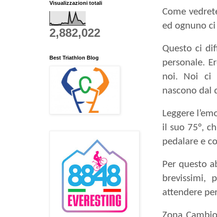
Visualizzazioni totali
Come vedrete 
ed ognuno ci 
2,882,022
Questo ci dif
Best Triathlon Blog
personale. Er
noi. Noi ci
nascono dal de
Leggere l’emo
il suo 75°, ch
pedalare e co
Per questo a
brevissimi,
attendere per
Zona Cambio,