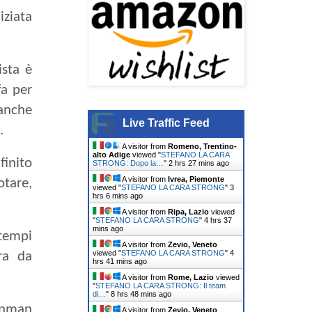
iziata
ista è
fa per
anche
Live Traffic Feed
.
A visitor from
Romeno, Trentino-
alto Adige
viewed "
STEFANO LA CARA
finito
STRONG: Dopo la…
"
2 hrs 27 mins ago
A visitor from
Ivrea, Piemonte
otare,
viewed "
STEFANO LA CARA STRONG
"
3
hrs 6 mins ago
A visitor from
Ripa, Lazio
viewed
"
STEFANO LA CARA STRONG
"
4 hrs 37
mins ago
 tempi
A visitor from
Zevio, Veneto
viewed "
STEFANO LA CARA STRONG
"
4
ra da
hrs 42 mins ago
A visitor from
Rome, Lazio
viewed
"
STEFANO LA CARA STRONG: Il team
di…
"
8 hrs 48 mins ago
ronman
A visitor from
Zevio, Veneto