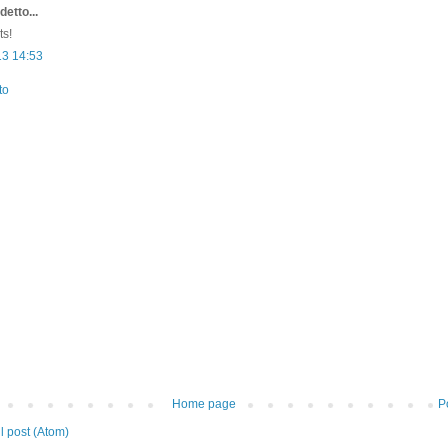
detto...
s!
13 14:53
to
Home page
P
 post (Atom)