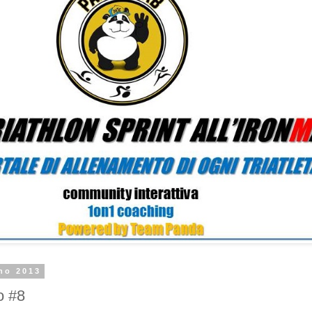
no 2013
o #8