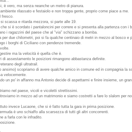
tta...
si, è vero, ma senza neanche un metro di pianura.
 ambiente rilassato e festaiolo e non troppa gente, proprio come piace a me.
l fresco.
si scassa e ritarda mezzora, si parte alle 19.
he si è scordato i pantaloncini per correre e si presenta alla partenza con i
cano i ragazzini del paese che al "via" schizzano a bomba.
 per due chilometri, poi si fa qualche centinaio di metri in mezzo al bosco e po
lungo i borghi di Ciciliano con pendenze tremende.
volte.
 gestire ma la velocità è quella che è.
ri di assestamento le posizioni rimangono abbastanza definite.
eterano degli ultratrail.
 io ansimo) scopriamo di avere qualche amico in comune ed in compagnia la so
sa velocemente.
ado un po' in affanno ma Antonio decide di aspettarmi e finire insieme, un gran 
riamo nel paese, vicoli e vicoletti strettissimi.
troviamo in mezzo ad un matrimonio e siamo costretti a fare lo slalom per no
uto invece Lucaone, che si è fatto tutta la gara in prima posizione.
rmuda è uno schiaffo alla scarsezza di tutti gli altri concorrenti.
 a farla con le infradito.
posizione.