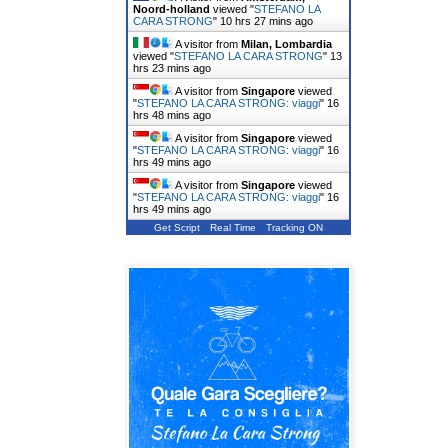
Noord-holland
viewed "
STEFANO LA
CARA STRONG
"
10 hrs 27 mins ago
A visitor from
Milan, Lombardia
viewed "
STEFANO LA CARA STRONG
"
13
hrs 23 mins ago
A visitor from
Singapore
viewed
"
STEFANO LA CARA STRONG: viaggi
"
16
hrs 48 mins ago
A visitor from
Singapore
viewed
"
STEFANO LA CARA STRONG: viaggi
"
16
hrs 49 mins ago
A visitor from
Singapore
viewed
"
STEFANO LA CARA STRONG: viaggi
"
16
hrs 49 mins ago
Get Script
Real Time
Tracking ON