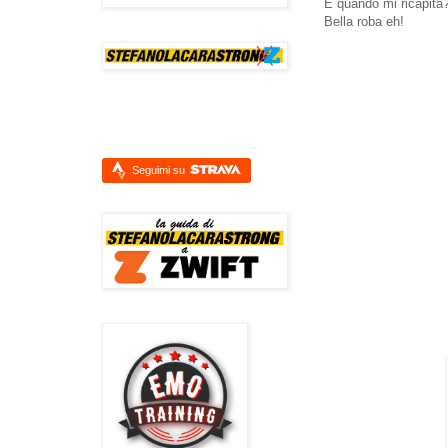
E quando mi ricapita
Bella roba eh!
Seguimi su