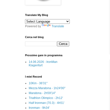
Translate My Blog
Powered by
Translate
Cerca nel blog
Prossime gare in programma
14.06.2026 - IronMan
Klagenfurt
I miei Record
10Km - 36'31"
Mezza Maratona - 1h24'00"
Maratona - 2h59'14"
Triathlon Olimpico - 2h12'
Half Ironman (70.3) - 4h51'
Ironman - 9h34'