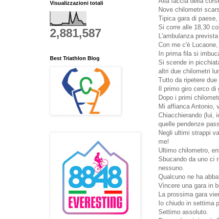
Alla faccia della corse
Visualizzazioni totali
Nove chilometri scar
Tipica gara di paese,
Si corre alle 18,30 co
2,881,587
L'ambulanza prevista 
Con me c'è Lucaone, c
In prima fila si imbu
Best Triathlon Blog
Si scende in picchiata
altri due chilometri 
Tutto da ripetere due 
Il primo giro cerco di
Dopo i primi chilomet
Mi affianca Antonio, v
Chiacchierando (lui,
quelle pendenze pas
Negli ultimi strappi v
me!
Ultimo chilometro, ent
Sbucando da uno ci ri
nessuno.
Qualcuno ne ha abbatt
Vincere una gara in be
La prossima gara viene
Io chiudo in settima 
Settimo assoluto.