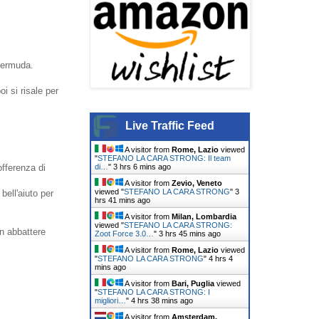
 bermuda.
i si risale per
Live Traffic Feed
A visitor from
Rome, Lazio
viewed
"
STEFANO LA CARA STRONG: Il team
di…
"
3 hrs 6 mins ago
fferenza di
A visitor from
Zevio, Veneto
viewed "
STEFANO LA CARA STRONG
"
3
bell'aiuto per
hrs 41 mins ago
A visitor from
Milan, Lombardia
viewed "
STEFANO LA CARA STRONG:
n abbattere
Zoot Force 3.0…
"
3 hrs 45 mins ago
A visitor from
Rome, Lazio
viewed
"
STEFANO LA CARA STRONG
"
4 hrs 4
mins ago
A visitor from
Bari, Puglia
viewed
"
STEFANO LA CARA STRONG: I
migliori…
"
4 hrs 38 mins ago
A visitor from
Amsterdam,