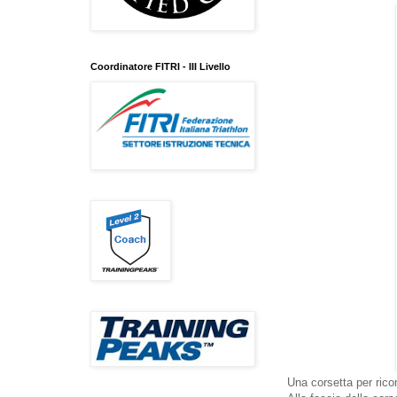
Coordinatore FITRI - III Livello
Una corsetta per rico