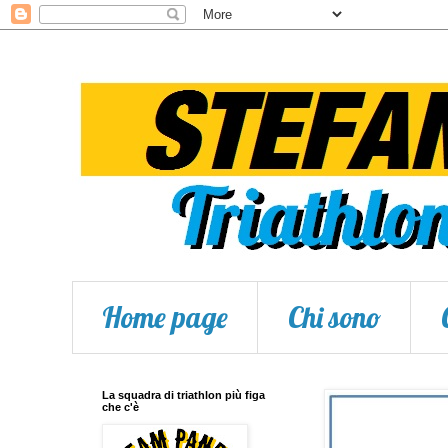
Home page
Chi sono
La squadra di triathlon più figa
che c'è