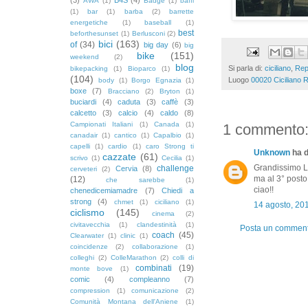
AWA
(1)
Badge
(1)
baffi
(1)
bar
(1)
barba
(2)
barrette
energetiche
(1)
baseball
(1)
best
beforthesunset
(1)
Berlusconi
(2)
bici
(163)
of
(34)
big day
(6)
big
bike
(151)
weekend
(2)
blog
Si parla di:
ciciliano
,
Rep
bikepacking
(1)
Bioparco
(1)
(104)
Luogo
00020 Ciciliano R
body
(1)
Borgo Egnazia
(1)
boxe
(7)
Bracciano
(2)
Bryton
(1)
buciardi
(4)
caduta
(3)
caffè
(3)
calcetto
(3)
calcio
(4)
caldo
(8)
Campionati Italiani
(1)
Canada
(1)
1 commento
canadair
(1)
cantico
(1)
Capalbio
(1)
capelli
(1)
cardio
(1)
caro Strong ti
Unknown
ha d
cazzate
(61)
scrivo
(1)
Cecilia
(1)
Grandissimo Lu
challenge
Cervia
(8)
cerveteri
(2)
ma al 3° posto
(12)
che sarebbe
(1)
ciao!!
chenedicemiamadre
(7)
Chiedi a
strong
(4)
chmet
(1)
ciciliano
(1)
14 agosto, 20
ciclismo
(145)
cinema
(2)
civitavecchia
(1)
clandestinità
(1)
Posta un commen
coach
(45)
Clearwater
(1)
clinic
(1)
coincidenze
(2)
collaborazione
(1)
colleghi
(2)
ColleMarathon
(2)
colli di
combinati
(19)
monte bove
(1)
comic
(4)
compleanno
(7)
compression
(1)
comunicazione
(2)
Comunità Montana dell'Aniene
(1)