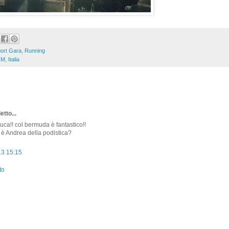
ort Gara
,
Running
M, Italia
:
etto...
ca!! col bermuda è fantastico!!
 è Andrea della podistica?
13 15:15
to