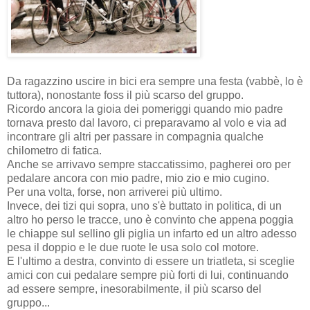
Da ragazzino uscire in bici era sempre una festa (vabbè, lo è
tuttora), nonostante foss il più scarso del gruppo.
Ricordo ancora la gioia dei pomeriggi quando mio padre
tornava presto dal lavoro, ci preparavamo al volo e via ad
incontrare gli altri per passare in compagnia qualche
chilometro di fatica.
Anche se arrivavo sempre staccatissimo, pagherei oro per
pedalare ancora con mio padre, mio zio e mio cugino.
Per una volta, forse, non arriverei più ultimo.
Invece, dei tizi qui sopra, uno s'è buttato in politica, di un
altro ho perso le tracce, uno è convinto che appena poggia
le chiappe sul sellino gli piglia un infarto ed un altro adesso
pesa il doppio e le due ruote le usa solo col motore.
E l'ultimo a destra, convinto di essere un triatleta, si sceglie
amici con cui pedalare sempre più forti di lui, continuando
ad essere sempre, inesorabilmente, il più scarso del
gruppo...