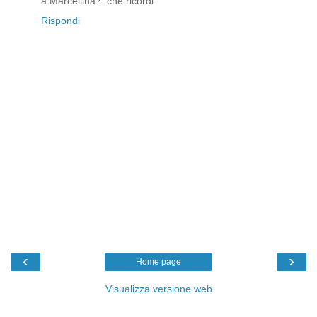
a Marcellina?..che ricordi..
Rispondi
‹
›
Home page
Visualizza versione web