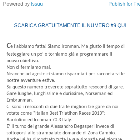
Powered by
Issuu
Publish for Fr
SCARICA GRATUITAMENTE IL NUMERO #9 QUI
C
e l’abbiamo fatta! Siamo Ironman. Ma giusto il tempo di
festeggiare un po’ e torniamo già a programmare il
nuovo obiettivo.
Non ci fermiamo mai.
Neanche ad agosto ci siamo risparmiati per raccontarvi le
nostre avventure estive.
Su questo numero troverete soprattutto resoconti di gare.
Gare lunghe, lunghissime e durissime, Norseman ed
Embrunman.
Ci sono i resoconti di due tra le migliori tre gare da noi
votate come “Italian Best Triatlhon Races 2013”:
Bardolino ed Ironman 70.3 Italy.
E’ il turno del grande Alessandro Degasperi invece di
sottoporsi alle strampalate domande di Zona Cambio.
Anche lui ha dimostrato tutta la sua simpatia nel giocare