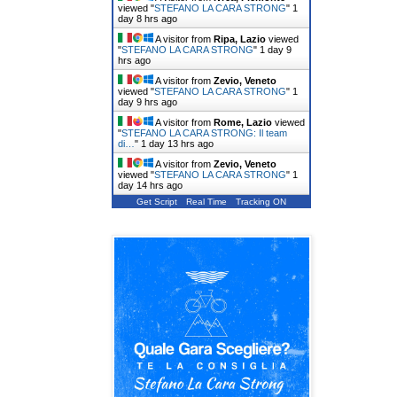
viewed "
STEFANO LA CARA STRONG
"
1
day 8 hrs ago
A visitor from
Ripa, Lazio
viewed
"
STEFANO LA CARA STRONG
"
1 day 9
hrs ago
A visitor from
Zevio, Veneto
viewed "
STEFANO LA CARA STRONG
"
1
day 9 hrs ago
A visitor from
Rome, Lazio
viewed
"
STEFANO LA CARA STRONG: Il team
di…
"
1 day 13 hrs ago
A visitor from
Zevio, Veneto
viewed "
STEFANO LA CARA STRONG
"
1
day 14 hrs ago
Get Script
Real Time
Tracking ON