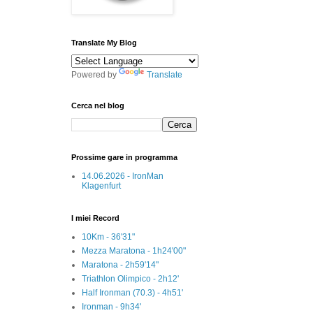
Translate My Blog
Powered by
Translate
Cerca nel blog
Prossime gare in programma
14.06.2026 - IronMan
Klagenfurt
I miei Record
10Km - 36'31"
Mezza Maratona - 1h24'00"
Maratona - 2h59'14"
Triathlon Olimpico - 2h12'
Half Ironman (70.3) - 4h51'
Ironman - 9h34'