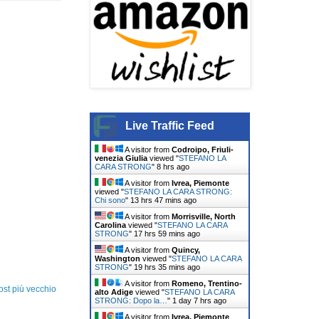
Live Traffic Feed
A visitor from
Codroipo, Friuli-
venezia Giulia
viewed "
STEFANO LA
CARA STRONG
"
8 hrs ago
A visitor from
Ivrea, Piemonte
viewed "
STEFANO LA CARA STRONG:
Chi sono
"
13 hrs 47 mins ago
A visitor from
Morrisville, North
Carolina
viewed "
STEFANO LA CARA
STRONG
"
17 hrs 59 mins ago
A visitor from
Quincy,
Washington
viewed "
STEFANO LA CARA
STRONG
"
19 hrs 35 mins ago
A visitor from
Romeno, Trentino-
ost più vecchio
alto Adige
viewed "
STEFANO LA CARA
STRONG: Dopo la…
"
1 day 7 hrs ago
A visitor from
Ivrea, Piemonte