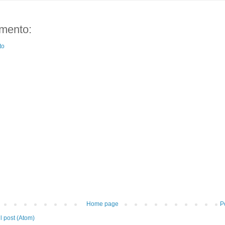
mento:
to
Home page
P
 post (Atom)