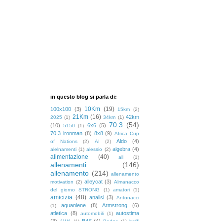
in questo blog si parla di:
10Km
(19)
100x100
(3)
15km
(2)
21Km
(16)
42km
2025
(1)
34km
(1)
70.3
(54)
(10)
6x6
(5)
5150
(1)
70.3 ironman
(8)
8x8
(9)
Africa Cup
Aldo
(4)
of Nations
(2)
AI
(2)
algebra
(4)
alelnamenti
(1)
alessio
(2)
alimentazione
(40)
all
(1)
allenamenti
(146)
allenamento
(214)
allenamento
alleycat
(3)
motivation
(2)
Almanacco
del giorno STRONG
(1)
amatori
(1)
amicizia
(48)
analisi
(3)
Antonacci
aquaniene
(8)
Armstrong
(6)
(1)
atletica
(8)
autostima
automobili
(1)
(3)
B4S
(4)