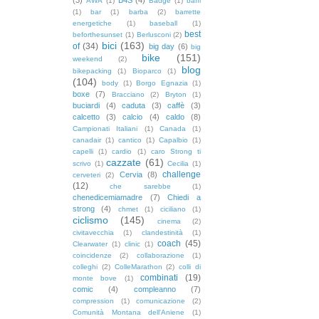
AWA
(1)
Badge
(1)
baffi
(1)
bar
(1)
barba
(2)
barrette
energetiche
(1)
baseball
(1)
best
beforthesunset
(1)
Berlusconi
(2)
bici
(163)
of
(34)
big day
(6)
big
bike
(151)
weekend
(2)
blog
bikepacking
(1)
Bioparco
(1)
(104)
body
(1)
Borgo Egnazia
(1)
boxe
(7)
Bracciano
(2)
Bryton
(1)
buciardi
(4)
caduta
(3)
caffè
(3)
calcetto
(3)
calcio
(4)
caldo
(8)
Campionati Italiani
(1)
Canada
(1)
canadair
(1)
cantico
(1)
Capalbio
(1)
capelli
(1)
cardio
(1)
caro Strong ti
cazzate
(61)
scrivo
(1)
Cecilia
(1)
challenge
Cervia
(8)
cerveteri
(2)
(12)
che sarebbe
(1)
chenedicemiamadre
(7)
Chiedi a
strong
(4)
chmet
(1)
ciciliano
(1)
ciclismo
(145)
cinema
(2)
civitavecchia
(1)
clandestinità
(1)
coach
(45)
Clearwater
(1)
clinic
(1)
coincidenze
(2)
collaborazione
(1)
colleghi
(2)
ColleMarathon
(2)
colli di
combinati
(19)
monte bove
(1)
comic
(4)
compleanno
(7)
compression
(1)
comunicazione
(2)
Comunità Montana dell'Aniene
(1)