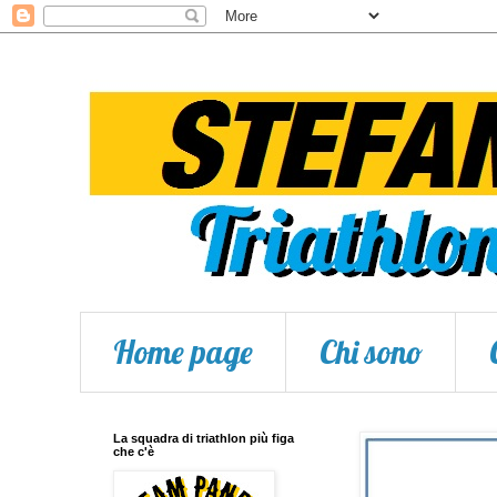
Home page
Chi sono
La squadra di triathlon più figa
che c'è