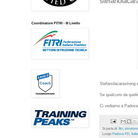
stefanolacar
Coordinatore FITRI - III Livello
Stefanolacarastrong e 
Se qualcuno da quelle 
Ci vediamo a Padova
Si parla di:
fitri
,
istruttore
Luogo
Padova PD, Italia