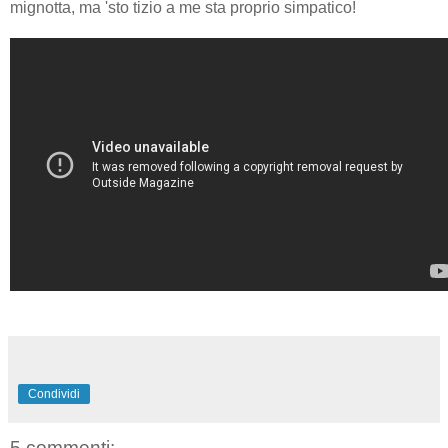
mignotta, ma 'sto tizio a me sta proprio simpatico!
Condividi
5 commenti: