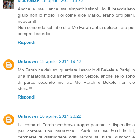
MauroB2R
18 aprile, 2014 16:22
Anche a me Lance sta simpaticissimo!! Io il braccialetto
giallo non lo mollo! Poi come dice Mario...erano tutti pieni,
neeeem!!!
Non concordo sul fatto che Mo Farah abbia deluso...era pur
sempre l'esordio.
Rispondi
Unknown
18 aprile, 2014 19:42
Mo Farah ha deluso, guardate l'esordio di Bekele a Parigi in
una maratona sicuramente meno veloce, anche se io sono
di parte, secondo me tra Mo Farah e Bekele non c'è
storia!!!
Rispondi
Unknown
18 aprile, 2014 23:22
La corsa di Farah sembrava troppo potente e dispendiosa
per correre una maratona... Sarà ma se fossi in lui,
cercherei di distruggere ogni record su pista, outdoor e