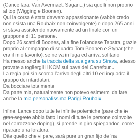
(Cancellara, Van Avermaet, Sagan...) sia quelli non proprio
al top (Wigging e Boonen).
Qui la corsa è stata davvero appassionante (vabbè credo
non esista una Roubaix non coinvolgente) e dopo 265 anni
si stava assistendo nuovamente ad un finale con un
gruppone di 11 persone.
Dopo 26 scatti di Boones, alla fine l'olandese Tepstra, grazie
proprio al compagno di squadra Tom Boonen e Stybar (che
era il mio favorito), se ne va in fuga ed arriva solitario.
Ha messo anche
la traccia della sua gara su Strava
, adesso
provate a togliergli il KOM sul pavé del Carrefour...
La regia poi sin scorda l'arrivo degli altri 10 ed inquadra il
gruppo dei ritardatari.
Da bocciare totalmente.
Da parte mia, naturalmente non potevo esimermi da fare
anche la
mia personalissima Parigi-Roubaix...
Infine, Lance dopo tutte le infinite polemiche (pare che
in
gran segreto
abbia fatto i nomi di tutte le persone coinvolte
nel carrozzone doping), si prende in giro spiegandoci come
riparare una foratura.
Dite quello che vi pare, sarà pure un gran fijo de 'na